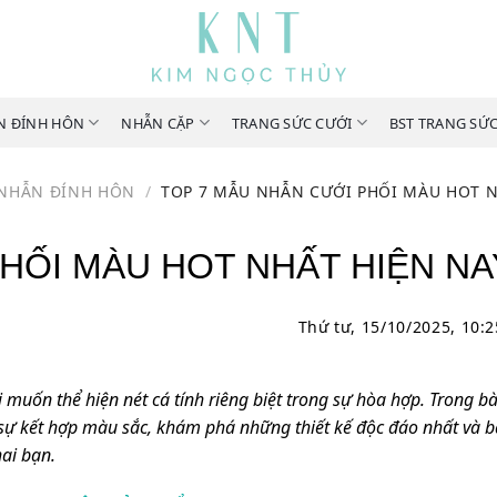
N ĐÍNH HÔN
NHẪN CẶP
TRANG SỨC CƯỚI
BST TRANG SỨ
NHẪN ĐÍNH HÔN
/
TOP 7 MẪU NHẪN CƯỚI PHỐI MÀU HOT N
HỐI MÀU HOT NHẤT HIỆN NA
Thứ tư, 15/10/2025, 10:
uốn thể hiện nét cá tính riêng biệt trong sự hòa hợp. Trong bài
sự kết hợp màu sắc, khám phá những thiết kế độc đáo nhất và b
ai bạn.