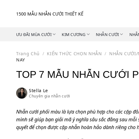
Skip
to
1500 MẪU NHẪN CƯỚI THIẾT KẾ
content
ƯU ĐÃI MÙA CƯỚI
KIM CƯƠNG
NHẪN CƯỚI
NHẪ
Trang Chủ
/
KIẾN THỨC CHỌN NHẪN
/
NHẪN CƯỚI/
NAY
TOP 7 MẪU NHẪN CƯỚI P
Stella Le
Chuyên gia nhẫn cưới
Nhẫn cưới phối màu là lựa chọn phù hợp cho các cặp đôi m
mình sẽ giúp bạn giải mã ý nghĩa sâu sắc đằng sau mỗi 
quyết để chọn được cặp nhẫn hoàn hảo dành riêng cho h