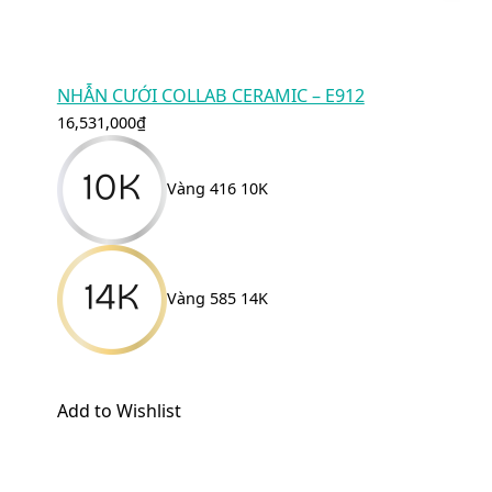
NHẪN CƯỚI COLLAB CERAMIC – E912
16,531,000
₫
Vàng 416 10K
Vàng 585 14K
Add to Wishlist