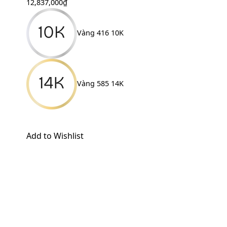
12,837,000
₫
Vàng 416 10K
Vàng 585 14K
Add to Wishlist