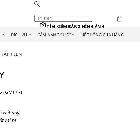
TÌM KIẾM BẰNG HÌNH ẢNH
C
DỊCH VỤ
CẨM NANG CƯỚI
HỆ THỐNG CỬA HÀNG
HẤT HIỆN
Y
25 (GMT+7)
 viết này,
ật mí bí