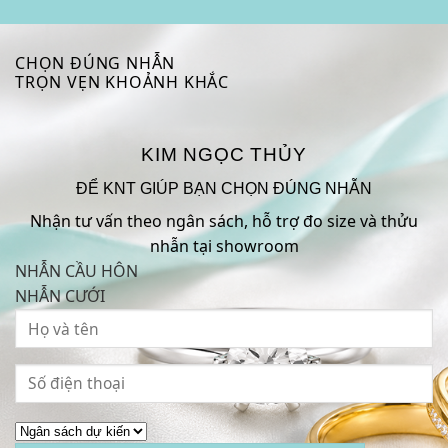
CHỌN ĐÚNG NHẪN
TRỌN VẸN KHOẢNH KHẮC
KIM NGỌC THỦY
ĐỂ KNT GIÚP BẠN CHỌN ĐÚNG NHẪN
Nhận tư vấn theo ngân sách, hỗ trợ đo size và thửu
nhẫn tại showroom
NHẪN CẦU HÔN
NHẪN CƯỚI