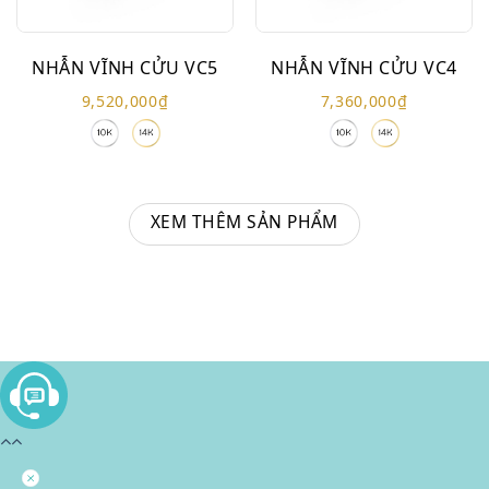
NHẪN VĨNH CỬU VC5
NHẪN VĨNH CỬU VC4
9,520,000
₫
7,360,000
₫
XEM THÊM SẢN PHẨM