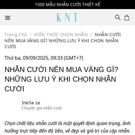
Skip
1500 MẪU NHẪN CƯỚI THIẾT KẾ
to
content
Trang Chủ
/
KIẾN THỨC CHỌN NHẪN
/
NHẪN CƯỚI
NÊN MUA VÀNG GÌ? NHỮNG LƯU Ý KHI CHỌN NHẪN
CƯỚI
Thứ ba, 09/09/2025, 09:33 (GMT+7)
NHẪN CƯỚI NÊN MUA VÀNG GÌ?
NHỮNG LƯU Ý KHI CHỌN NHẪN
CƯỚI
Stella Le
Chuyên gia nhẫn cưới
Chọn chất liệu nhẫn cưới là một quyết định quan trọng, ảnh
hưởng trực tiếp đến độ bền, vẻ đẹp và giá trị của cặp nhẫn.