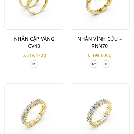
NHẪN CẶP VÀNG
NHẪN VĨNH CỬU –
CV40
RNN70
6,619,470
₫
6,498,000
₫