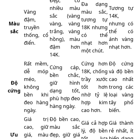
Đẹp, có
Đa dạng
nhiều màu
Tương tự
Vàng
màu sắc,
sắc (vàng
14K,
đậm,
tương tự
Màu
vàng, vàng
nhưng có
truyền
18K nhưng
sắc
trắng, vàng
thể có
thống, cổ
có thể
hồng), màu
ánh vàng
điển.
nhạt hơn
đậm hơn
nhạt hơn.
một chút.
14K.
Rất mềm,
Cứng hơn
Độ cứng
Cứng cáp,
dễ móp
18K, chống
và độ bền
bền chắc,
méo,
trầy xước
cao nhất
Độ
giữ hình
không
tốt hơn
trong các
cứng
dạng tốt,
bền khi
nhờ tỷ lệ
loại vàng
phù hợp đeo
đeo hàng
hợp kim
tây phổ
hàng ngày.
ngày.
cao hơn.
biến.
Giá trị
Độ bền cao,
Giá cả hợp
Giá thành
cao, giữ
màu sắc
lý, độ bền
rẻ nhất, ít
Ưu
giá, màu
đẹp, giữ giá
tốt, lựa
biến dạng