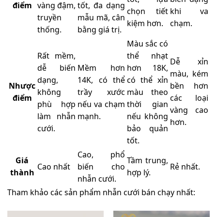
điểm
vàng đậm,
tốt, đa dạng
chọn tiết
khi va
truyền
mẫu mã, cân
kiệm hơn.
chạm.
thống.
bằng giá trị.
Màu sắc có
Rất mềm,
thể nhạt
Dễ xỉn
dễ biến
Mềm hơn
hơn 18K,
màu, kém
dạng,
14K, có thể
có thể xỉn
Nhược
bền hơn
không
trầy xước
màu theo
điểm
các loại
phù hợp
nếu va chạm
thời gian
vàng cao
làm nhẫn
mạnh.
nếu không
hơn.
cưới.
bảo quản
tốt.
Cao, phổ
Giá
Tầm trung,
Cao nhất
biến cho
Rẻ nhất.
thành
hợp lý.
nhẫn cưới.
Tham khảo các sản phẩm nhẫn cưới bán chạy nhất: