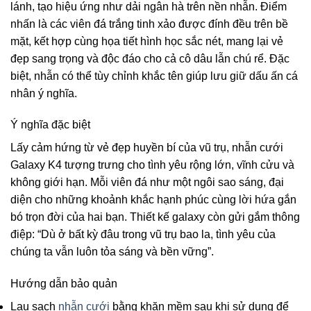
lánh, tạo hiệu ứng như dải ngân hà trên nền nhẫn. Điểm
nhấn là các viên đá trắng tinh xảo được đính đều trên bề
mặt, kết hợp cùng họa tiết hình học sắc nét, mang lại vẻ
đẹp sang trọng và độc đáo cho cả cô dâu lẫn chú rể. Đặc
biệt, nhẫn có thể tùy chỉnh khắc tên giúp lưu giữ dấu ấn cá
nhân ý nghĩa.
Ý nghĩa đặc biệt
Lấy cảm hứng từ vẻ đẹp huyền bí của vũ trụ, nhẫn cưới
Galaxy K4 tượng trưng cho tình yêu rộng lớn, vĩnh cửu và
không giới hạn. Mỗi viên đá như một ngôi sao sáng, đại
diện cho những khoảnh khắc hạnh phúc cùng lời hứa gắn
bó trọn đời của hai bạn. Thiết kế galaxy còn gửi gắm thông
điệp: “Dù ở bất kỳ đâu trong vũ trụ bao la, tình yêu của
chúng ta vẫn luôn tỏa sáng và bền vững”.
Hướng dẫn bảo quản
Lau sạch
nhẫn cưới
bằng khăn mềm sau khi sử dụng để