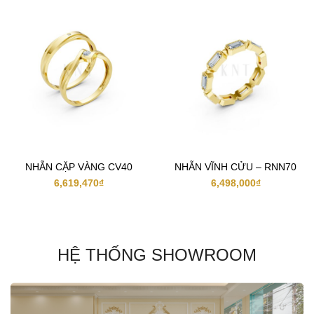
NHẪN CẶP VÀNG CV40
NHẪN VĨNH CỬU – RNN70
6,619,470
₫
6,498,000
₫
HỆ THỐNG SHOWROOM