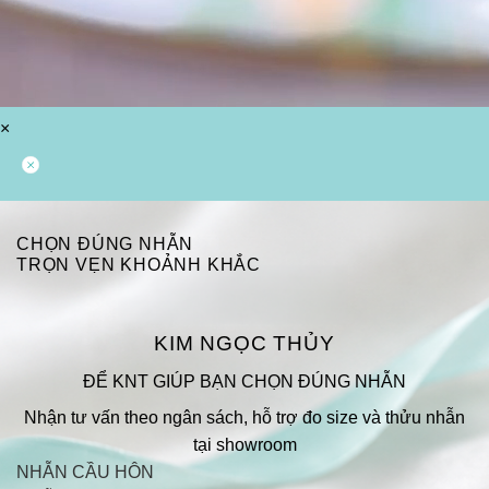
×
CHỌN ĐÚNG NHẪN
TRỌN VẸN KHOẢNH KHẮC
KIM NGỌC THỦY
ĐỂ KNT GIÚP BẠN CHỌN ĐÚNG NHẪN
Nhận tư vấn theo ngân sách, hỗ trợ đo size và thửu nhẫn
tại showroom
NHẪN CẦU HÔN