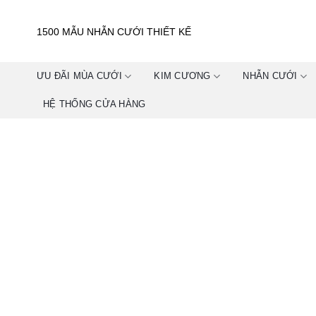
Skip
to
1500 MẪU NHẪN CƯỚI THIẾT KẾ
content
ƯU ĐÃI MÙA CƯỚI
KIM CƯƠNG
NHẪN CƯỚI
HỆ THỐNG CỬA HÀNG