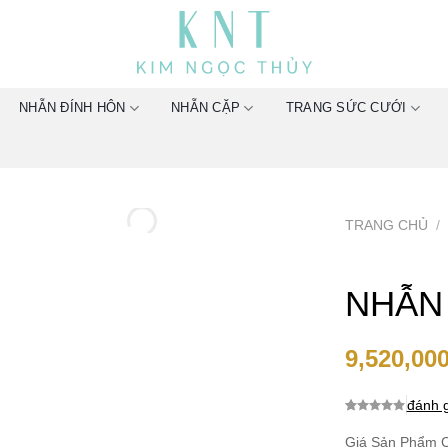
NHẪN ĐÍNH HÔN
NHẪN CẶP
TRANG SỨC CƯỚI
TRANG CHỦ
/
NHẪN
9,520,00
đánh g
0.0
0
trên 5
dựa trên
Giá Sản Phẩm C
đánh giá