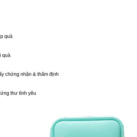
p quà
i quà
ấy chứng nhận & thẩm định
ứng thư tình yêu