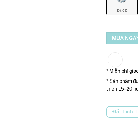
Đá CZ
MUA NGA
* Miễn phí gia
* Sản phẩm đư
thiện 15–20 ng
Đặt Lịch 