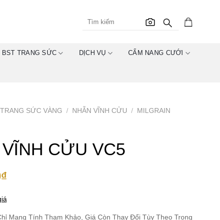
BST TRANG SỨC
DỊCH VỤ
CẨM NANG CƯỚI
TRANG SỨC VÀNG
/
NHẪN VĨNH CỬU
/
MILGRAIN
 VĨNH CỬU VC5
0
₫
iá
hỉ Mang Tính Tham Khảo, Giá Còn Thay Đổi Tùy Theo Trọng