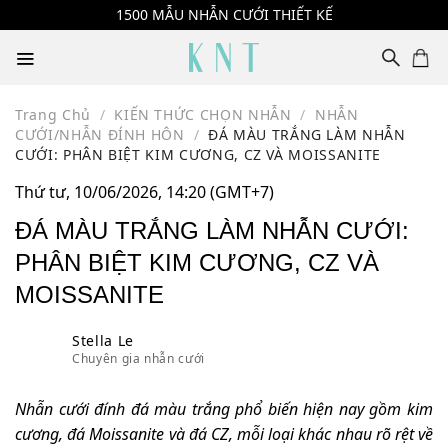
Skip
1500 MẪU NHẪN CƯỚI THIẾT KẾ
to
content
Trang Chủ
/
KIẾN THỨC CHỌN NHẪN
/
NHẪN
CƯỚI/NHẪN ĐÍNH HÔN
/
ĐÁ MÀU TRẮNG LÀM NHẪN
CƯỚI: PHÂN BIỆT KIM CƯƠNG, CZ VÀ MOISSANITE
Thứ tư, 10/06/2026, 14:20 (GMT+7)
ĐÁ MÀU TRẮNG LÀM NHẪN CƯỚI:
PHÂN BIỆT KIM CƯƠNG, CZ VÀ
MOISSANITE
Stella Le
Chuyên gia nhẫn cưới
Nhẫn cưới đính đá màu trắng phổ biến hiện nay gồm kim
cương, đá Moissanite và đá CZ, mỗi loại khác nhau rõ rệt về