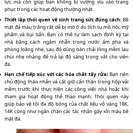
lực mà còn giúp bạn không bị vướng víu vào trang
phục trong các hoạt động thường nhật.
Thiết lập thói quen vệ sinh trang sức đúng cách
: Bề
mặt đá màu trắng rất dễ bị mờ ố do tích tụ mồ hôi, mỹ
phẩm và bụi bẩn. Bạn có thể tự làm sạch định kỳ tại
nhà bằng cách ngâm nhẫn trong nước ấm pha xà
phòng loãng nhẹ, sau đó dùng bàn chải lông mềm lau
chùi nhẹ nhàng để trả lại độ sáng trong vắt cho viên
đá.
Hạn chế tiếp xúc với các hóa chất tẩy rửa:
Bạn nên
chủ động tháo nhẫn và cất giữ cẩn thận trong hộp vải
mềm trước khi thực hiện các công việc nhà hoặc khi
tham gia hoạt động thể thao mạnh. Thói quen này
giúp bảo vệ tối đa độ bóng của chất liệu vỏ vàng 18K,
14K cũng như ngăn chặn các tác nhân gây xỉn màu bề
mặt đá.