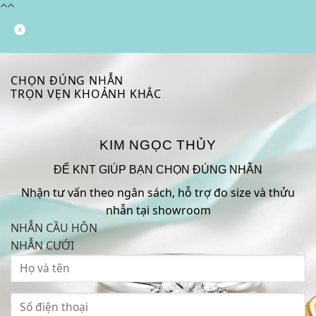
CHỌN ĐÚNG NHẪN
TRỌN VẸN KHOẢNH KHẮC
KIM NGỌC THỦY
ĐỂ KNT GIÚP BẠN CHỌN ĐÚNG NHẪN
Nhận tư vấn theo ngân sách, hỗ trợ đo size và thửu
nhẫn tại showroom
NHẪN CẦU HÔN
NHẪN CƯỚI