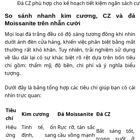
Đá CZ phù hợp cho kế hoạch tiết kiệm ngân sách cư
So sánh nhanh kim cương, CZ và đá
Moissanite trên nhẫn cưới
Mọi loại đá trắng đều có độ sáng tương đồng khi nhìn
dưới ánh đèn cửa hàng, khiến việc phân biệt bằng mắt
thường rất khó khăn. Tuy nhiên, trải nghiệm sử dụng
về lâu dài lại có sự khác biệt rõ rệt dựa trên bốn tiêu
chí gồm: thẩm mỹ, độ bền, chi phí và ý nghĩa biểu
tượng.
Dưới đây là bảng tổng hợp các tiêu chí giúp bạn có cái
nhìn trực quan:
Tiêu
Kim cương
Đá Moissanite
Đá CZ
chí
Hiệu
Tinh tế, ổn
Rực rỡ, tán sắc
Bắt sáng tốt,
ứng
định, sang
cầu vồng mạnh
trong suốt ở