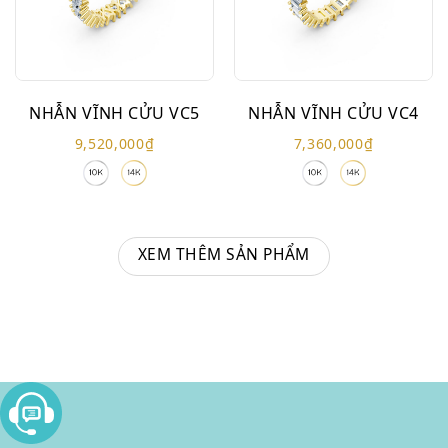
NHẪN VĨNH CỬU VC5
NHẪN VĨNH CỬU VC4
9,520,000
₫
7,360,000
₫
XEM THÊM SẢN PHẨM