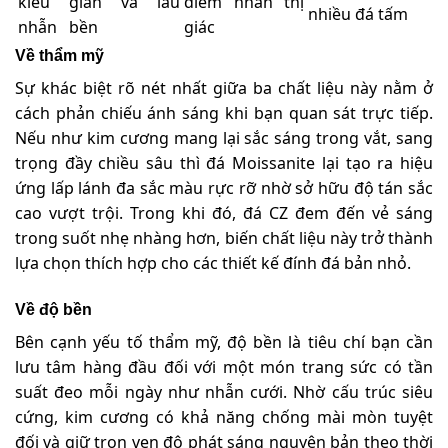
kiểu
giản và lâu
điểm nhấn thị
nhiều đá tấm
nhẫn
bền
giác
Về thẩm mỹ
Sự khác biệt rõ nét nhất giữa ba chất liệu này nằm ở
cách phản chiếu ánh sáng khi bạn quan sát trực tiếp.
Nếu như kim cương mang lại sắc sáng trong vắt, sang
trọng đầy chiều sâu thì đá Moissanite lại tạo ra hiệu
ứng lấp lánh đa sắc màu rực rỡ nhờ sở hữu độ tán sắc
cao vượt trội. Trong khi đó, đá CZ đem đến vẻ sáng
trong suốt nhẹ nhàng hơn, biến chất liệu này trở thành
lựa chọn thích hợp cho các thiết kế đính đá bản nhỏ.
Về độ bền
Bên cạnh yếu tố thẩm mỹ, độ bền là tiêu chí bạn cần
lưu tâm hàng đầu đối với một món trang sức có tần
suất đeo mỗi ngày như nhẫn cưới. Nhờ cấu trúc siêu
cứng, kim cương có khả năng chống mài mòn tuyệt
đối và giữ trọn vẹn độ phát sáng nguyên bản theo thời