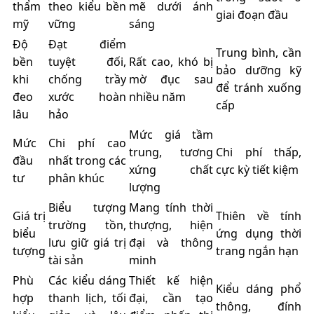
thẩm
theo kiểu bền
mẽ dưới ánh
giai đoạn đầu
mỹ
vững
sáng
Độ
Đạt điểm
Trung bình, cần
bền
tuyệt đối,
Rất cao, khó bị
bảo dưỡng kỹ
khi
chống trầy
mờ đục sau
để tránh xuống
đeo
xước hoàn
nhiều năm
cấp
lâu
hảo
Mức giá tầm
Mức
Chi phí cao
trung, tương
Chi phí thấp,
đầu
nhất trong các
xứng chất
cực kỳ tiết kiệm
tư
phân khúc
lượng
Biểu tượng
Mang tính thời
Giá trị
Thiên về tính
trường tồn,
thượng, hiện
biểu
ứng dụng thời
lưu giữ giá trị
đại và thông
tượng
trang ngắn hạn
tài sản
minh
Phù
Các kiểu dáng
Thiết kế hiện
Kiểu dáng phổ
hợp
thanh lịch, tối
đại, cần tạo
thông, đính