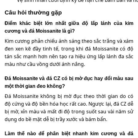
Vệ sinh nhẫn cưới định kỳ để hạn chế bám bẩn và 
Câu hỏi thường gặp
Điểm khác biệt lớn nhất giữa độ lấp lánh của kim
cương và đá Moissanite là gì?
Kim cương phản chiếu ánh sáng theo sắc trắng và xám
đen xen kẽ đầy tinh tế, trong khi đá Moissanite có độ
tán sắc mạnh hơn nên tạo ra hiệu ứng lấp lánh đa sắc
màu như cầu vồng dưới ánh nắng.
Đá Moissanite và đá CZ có bị mờ đục hay đổi màu sau
một thời gian đeo không?
Đá Moissanite không bị mờ đục theo thời gian do có
độ cứng và độ bền hóa học rất cao. Ngược lại, đá CZ dễ
bị mờ, xỉn màu và mất đi độ trong suốt sau vài năm sử
dụng do bề mặt dễ bị trầy xước và bám bẩn.
Làm thế nào để phân biệt nhanh kim cương và đá