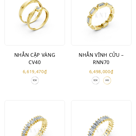
NHẪN CẶP VÀNG
NHẪN VĨNH CỬU –
CV40
RNN70
6,619,470
₫
6,498,000
₫