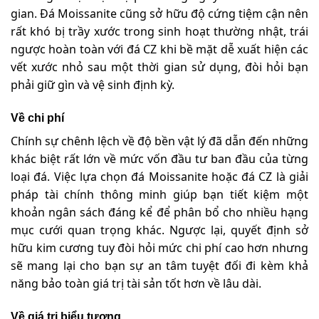
gian. Đá Moissanite cũng sở hữu độ cứng tiệm cận nên
rất khó bị trầy xước trong sinh hoạt thường nhật, trái
ngược hoàn toàn với đá CZ khi bề mặt dễ xuất hiện các
vết xước nhỏ sau một thời gian sử dụng, đòi hỏi bạn
phải giữ gìn và vệ sinh định kỳ.
Về chi phí
Chính sự chênh lệch về độ bền vật lý đã dẫn đến những
khác biệt rất lớn về mức vốn đầu tư ban đầu của từng
loại đá. Việc lựa chọn đá Moissanite hoặc đá CZ là giải
pháp tài chính thông minh giúp bạn tiết kiệm một
khoản ngân sách đáng kể để phân bổ cho nhiều hạng
mục cưới quan trọng khác. Ngược lại, quyết định sở
hữu kim cương tuy đòi hỏi mức chi phí cao hơn nhưng
sẽ mang lại cho bạn sự an tâm tuyệt đối đi kèm khả
năng bảo toàn giá trị tài sản tốt hơn về lâu dài.
Về giá trị biểu tượng