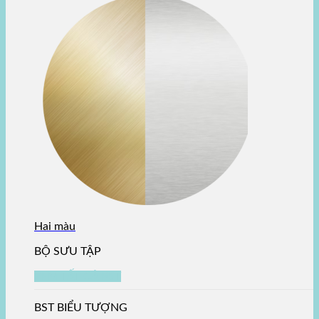
Hai màu
BỘ SƯU TẬP
XEM TẤT CẢ BST
BST BIỂU TƯỢNG