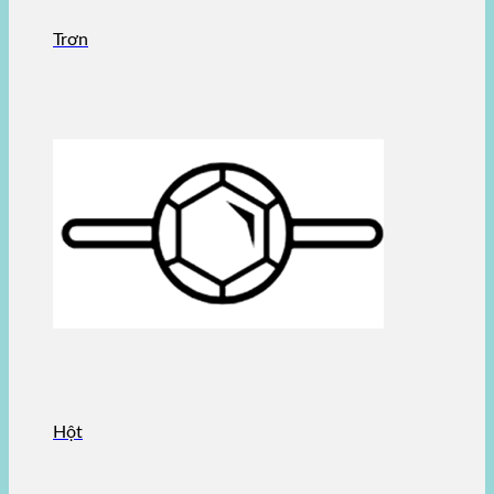
Trơn
Hột