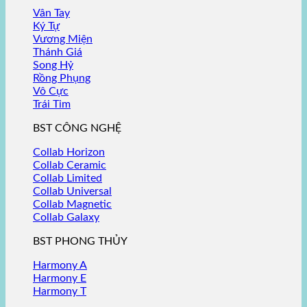
Vân Tay
Ký Tự
Vương Miện
Thánh Giá
Song Hỷ
Rồng Phụng
Vô Cực
Trái Tim
BST CÔNG NGHỆ
Collab Horizon
Collab Ceramic
Collab Limited
Collab Universal
Collab Magnetic
Collab Galaxy
BST PHONG THỦY
Harmony A
Harmony E
Harmony T