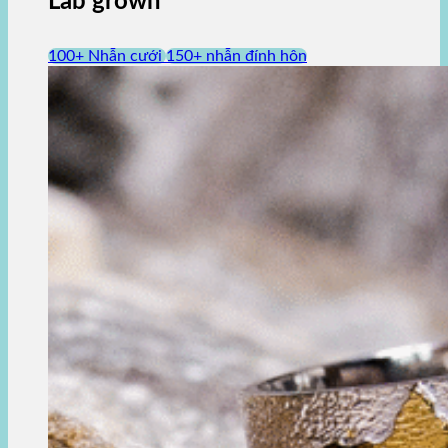
Lab grown
100+ Nhẫn cưới
150+ nhẫn đính hôn