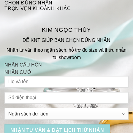
CHỌN ĐÚNG NHẪN
TRỌN VẸN KHOẢNH KHẮC
KIM NGỌC THỦY
ĐỂ KNT GIÚP BẠN CHỌN ĐÚNG NHẪN
Nhận tư vấn theo ngân sách, hỗ trợ đo size và thửu nhẫn
tại showroom
NHẪN CẦU HÔN
NHẪN CƯỚI