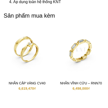
Áp dụng toàn hệ thống KNT
Sản phẩm mua kèm
NHẪN CẶP VÀNG CV40
NHẪN VĨNH CỬU – RNN70
6,619,470
₫
6,498,000
₫