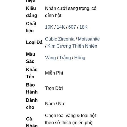
hiệu
Kiểu
Nhẫn cưới sang trọng, có
dáng
đính hột
Chất
10K
/
14K
/
607
/
18K
liệu
Cubic Zirconia
/
Moissanite
Loại Đá
/
Kim Cương Thiên Nhiên
Màu
Vàng
/
Trắng
/
Hồng
Sắc
Khắc
Miễn Phí
Tên
Bảo
Trọn Đời
Hành
Dành
Nam / Nữ
cho
Chọn loại vàng & loại hột
Cá
theo sở thích (miễn phí)
Nhân