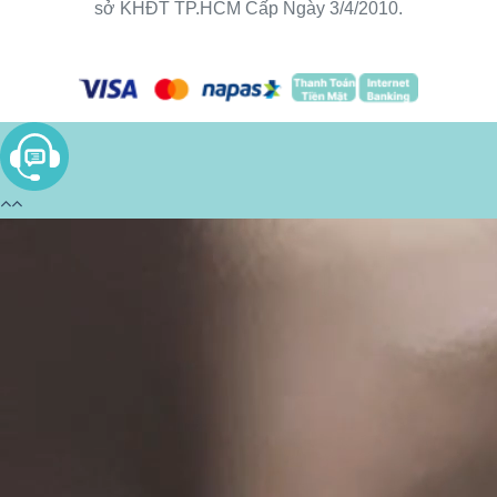
sở KHĐT TP.HCM Cấp Ngày 3/4/2010.