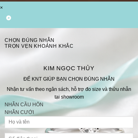
×
CHỌN ĐÚNG NHẪN
TRỌN VẸN KHOẢNH KHẮC
KIM NGỌC THỦY
ĐỂ KNT GIÚP BẠN CHỌN ĐÚNG NHẪN
Nhận tư vấn theo ngân sách, hỗ trợ đo size và thửu nhẫn
tại showroom
NHẪN CẦU HÔN
NHẪN CƯỚI