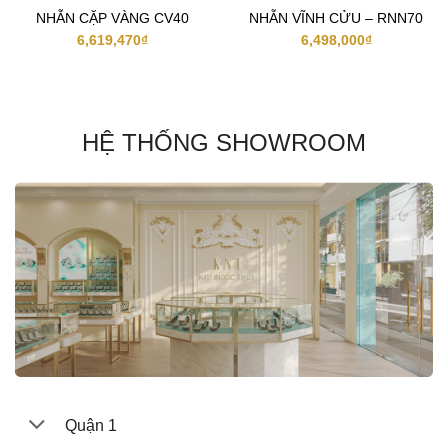
NHẪN CẶP VÀNG CV40
NHẪN VĨNH CỬU – RNN70
6,619,470
₫
6,498,000
₫
HỆ THỐNG SHOWROOM
Quận 1