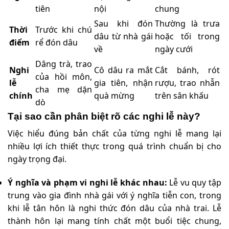
tiên
nội
chung
Sau khi đón
Thường là trưa
Thời
Trước khi chú
dâu từ nhà gái
hoặc tối trong
điểm
rể đón dâu
về
ngày cưới
Dâng trà, trao
Nghi
Cô dâu ra mắt
Cắt bánh, rót
của hồi môn,
lễ
gia tiên, nhận
rượu, trao nhẫn
cha mẹ dặn
chính
quà mừng
trên sân khấu
dò
Tại sao cần phân biệt rõ các nghi lễ này?
Việc hiểu đúng bản chất của từng nghi lễ mang lại
nhiều lợi ích thiết thực trong quá trình chuẩn bị cho
ngày trọng đại.
Ý nghĩa và phạm vi nghi lễ khác nhau:
Lễ vu quy tập
trung vào gia đình nhà gái với ý nghĩa tiễn con, trong
khi lễ tân hôn là nghi thức đón dâu của nhà trai. Lễ
thành hôn lại mang tính chất một buổi tiệc chung,