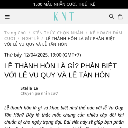
Skip
1500 MẪU NHẪN CƯỚI THIẾT KẾ
to
content
Trang Chủ
/
KIẾN THỨC CHỌN NHẪN
/
KẾ HOẠCH ĐÁM
CƯỚI
/
NGHI LỄ
/
LỄ THÀNH HÔN LÀ GÌ? PHÂN BIỆT
VỚI LỄ VU QUY VÀ LỄ TÂN HÔN
Thứ bảy, 12/04/2025, 19:00 (GMT+7)
LỄ THÀNH HÔN LÀ GÌ? PHÂN BIỆT
VỚI LỄ VU QUY VÀ LỄ TÂN HÔN
Stella Le
Chuyên gia nhẫn cưới
Lễ thành hôn là gì và khác biệt như thế nào với lễ Vu Quy,
Tân Hôn? Đây là thắc mắc chung của nhiều cặp đôi khi
chuẩn bị cho ngày trọng đại. Bài viết này sẽ giúp bạn phân