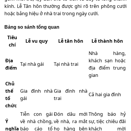
kính. Lễ Tân hôn thường được ghi rõ trên phông cưới
hoặc bảng hiệu ở nhà trai trong ngày cưới.
Bảng so sánh tổng quan
Tiêu
Lễ vu quy
Lễ tân hôn
Lễ thành hôn
chí
Nhà hàng,
Địa
khách sạn hoặc
Tại nhà gái
Tại nhà trai
điểm
địa điểm trung
gian
Chủ
thể
Gia đình nhà
Gia đình nhà
Cả hai gia đình
tổ
gái
trai
chức
Tiễn con gái
Đón dâu mới
Thông báo hỷ
Ý
về nhà chồng,
về nhà, ra mắt
sự, tiệc chiêu đãi
nghĩa
báo cáo tổ
họ hàng bên
khách mời