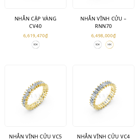
NHẪN CẶP VÀNG
NHẪN VĨNH CỬU –
CV40
RNN70
6,619,470
₫
6,498,000
₫
NHẪN VĨNH CỬU VC5
NHẪN VĨNH CỬU VC4