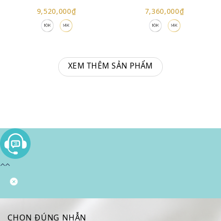
9,520,000
₫
7,360,000
₫
XEM THÊM SẢN PHẨM
CHỌN ĐÚNG NHẪN