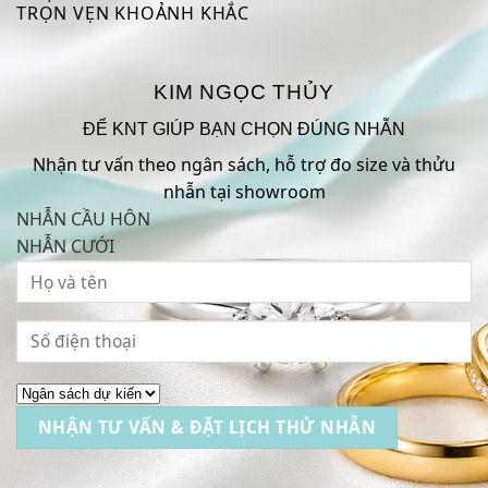
TRỌN VẸN KHOẢNH KHẮC
KIM NGỌC THỦY
ĐỂ KNT GIÚP BẠN CHỌN ĐÚNG NHẪN
Nhận tư vấn theo ngân sách, hỗ trợ đo size và thửu
nhẫn tại showroom
NHẪN CẦU HÔN
NHẪN CƯỚI