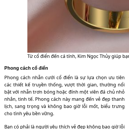
Từ cổ điển đến cá tính, Kim Ngọc Thủy giúp b
Phong cách cổ điển
Phong cách nhẫn cưới cổ điển là sự lựa chọn ưu tiên
các thiết kế truyền thống, vượt thời gian, thường nổi
bật với nhẫn trơn bóng hoặc đính một viên đá chủ nhỏ
nhắn, tinh tế. Phong cách này mang đến vẻ đẹp thanh
lịch, sang trọng và không bao giờ lỗi mốt, biểu trưng
cho tình yêu bền vững.
Bạn có phải là người yêu thích vẻ đẹp không bao giờ lỗi