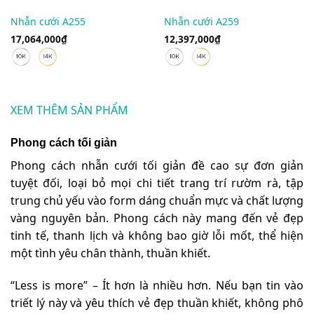
Nhẫn cưới A255
Nhẫn cưới A259
17,064,000
₫
12,397,000
₫
XEM THÊM SẢN PHẨM
Phong cách tối giản
Phong cách nhẫn cưới tối giản đề cao sự đơn giản
tuyệt đối, loại bỏ mọi chi tiết trang trí rườm rà, tập
trung chủ yếu vào form dáng chuẩn mực và chất lượng
vàng nguyên bản. Phong cách này mang đến vẻ đẹp
tinh tế, thanh lịch và không bao giờ lỗi mốt, thể hiện
một tình yêu chân thành, thuần khiết.
“Less is more” – Ít hơn là nhiều hơn. Nếu bạn tin vào
triết lý này và yêu thích vẻ đẹp thuần khiết, không phô