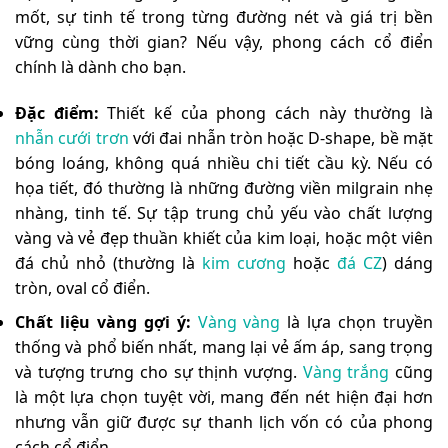
mốt, sự tinh tế trong từng đường nét và giá trị bền
vững cùng thời gian? Nếu vậy, phong cách cổ điển
chính là dành cho bạn.
Đặc điểm:
Thiết kế của phong cách này thường là
nhẫn cưới trơn
với đai nhẫn tròn hoặc D-shape, bề mặt
bóng loáng, không quá nhiều chi tiết cầu kỳ. Nếu có
họa tiết, đó thường là những đường viền milgrain nhẹ
nhàng, tinh tế. Sự tập trung chủ yếu vào chất lượng
vàng và vẻ đẹp thuần khiết của kim loại, hoặc một viên
đá chủ nhỏ (thường là
kim cương
hoặc
đá CZ
) dáng
tròn, oval cổ điển.
Chất liệu vàng gợi ý:
Vàng vàng
là lựa chọn truyền
thống và phổ biến nhất, mang lại vẻ ấm áp, sang trọng
và tượng trưng cho sự thịnh vượng.
Vàng trắng
cũng
là một lựa chọn tuyệt vời, mang đến nét hiện đại hơn
nhưng vẫn giữ được sự thanh lịch vốn có của phong
cách cổ điển.