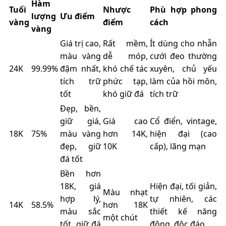
Hàm
Tuổi
Nhược
Phù hợp phong
lượng
Ưu điểm
vàng
điểm
cách
vàng
Giá trị cao,
Rất mềm,
Ít dùng cho nhẫn
màu vàng
dễ móp,
cưới đeo thường
24K
99.99%
đậm nhất,
khó chế tác
xuyên, chủ yếu
tích trữ
phức tạp,
làm của hồi môn,
tốt
khó giữ đá
tích trữ
Đẹp, bền,
giữ giá,
Giá cao
Cổ điển, vintage,
18K
75%
màu vàng
hơn 14K,
hiện đại (cao
đẹp, giữ
10K
cấp), lãng mạn
đá tốt
Bền hơn
18K, giá
Hiện đại, tối giản,
Màu nhạt
hợp lý,
tự nhiên, các
14K
58.5%
hơn 18K
màu sắc
thiết kế năng
một chút
tốt, giữ đá
động, độc đáo