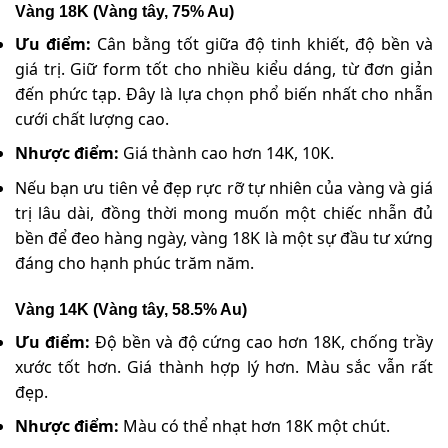
Vàng 18K (Vàng tây, 75% Au)
Ưu điểm:
Cân bằng tốt giữa độ tinh khiết, độ bền và
giá trị. Giữ form tốt cho nhiều kiểu dáng, từ đơn giản
đến phức tạp. Đây là lựa chọn phổ biến nhất cho nhẫn
cưới chất lượng cao.
Nhược điểm:
Giá thành cao hơn 14K, 10K.
Nếu bạn ưu tiên vẻ đẹp rực rỡ tự nhiên của vàng và giá
trị lâu dài, đồng thời mong muốn một chiếc nhẫn đủ
bền để đeo hàng ngày, vàng 18K là một sự đầu tư xứng
đáng cho hạnh phúc trăm năm.
Vàng 14K (Vàng tây, 58.5% Au)
Ưu điểm:
Độ bền và độ cứng cao hơn 18K, chống trầy
xước tốt hơn. Giá thành hợp lý hơn. Màu sắc vẫn rất
đẹp.
Nhược điểm:
Màu có thể nhạt hơn 18K một chút.