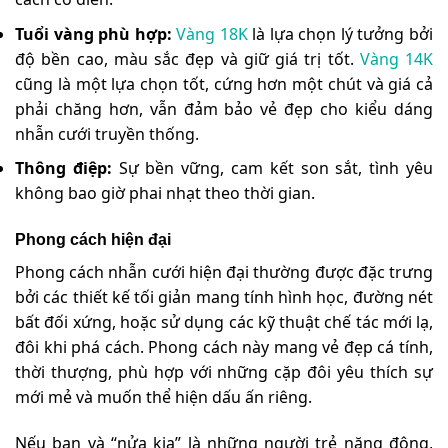
Tuổi vàng phù hợp:
Vàng 18K
là lựa chọn lý tưởng bởi
độ bền cao, màu sắc đẹp và giữ giá trị tốt.
Vàng 14K
cũng là một lựa chọn tốt, cứng hơn một chút và giá cả
phải chăng hơn, vẫn đảm bảo vẻ đẹp cho kiểu dáng
nhẫn cưới truyền thống.
Thông điệp:
Sự bền vững, cam kết son sắt, tình yêu
không bao giờ phai nhạt theo thời gian.
Phong cách hiện đại
Phong cách nhẫn cưới hiện đại thường được đặc trưng
bởi các thiết kế tối giản mang tính hình học, đường nét
bất đối xứng, hoặc sử dụng các kỹ thuật chế tác mới lạ,
đôi khi phá cách. Phong cách này mang vẻ đẹp cá tính,
thời thượng, phù hợp với những cặp đôi yêu thích sự
mới mẻ và muốn thể hiện dấu ấn riêng.
Nếu bạn và “nửa kia” là những người trẻ năng động,