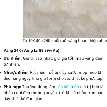
Từ 10K đến 24K, mỗi tuổi vàng hoàn thiện pho
Vàng 24K (Vàng ta, 99.99% Au)
Ưu điểm:
Giá trị cao nhất, giữ giá tốt, màu vàng đậm
tự nhiên.
Nhược điểm:
Rất mềm, dễ bị trầy xước, móp méo khi
đeo hàng ngày, khó giữ form cho các thiết kế phức tạp.
Phù hợp:
Thường dùng làm
của hồi môn
giá trị hơn là
nhẫn cưới đeo thường xuyên, trừ khi là nhẫn trơn bản
dày, thiết kế đơn giản.