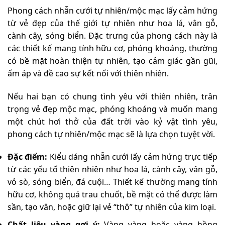
Phong cách nhẫn cưới tự nhiên/mộc mạc lấy cảm hứng
từ vẻ đẹp của thế giới tự nhiên như hoa lá, vân gỗ,
cành cây, sóng biển. Đặc trưng của phong cách này là
các thiết kế mang tính hữu cơ, phóng khoáng, thường
có bề mặt hoàn thiện tự nhiên, tạo cảm giác gần gũi,
ấm áp và đề cao sự kết nối với thiên nhiên.
Nếu hai bạn có chung tình yêu với thiên nhiên, trân
trọng vẻ đẹp mộc mạc, phóng khoáng và muốn mang
một chút hơi thở của đất trời vào kỷ vật tình yêu,
phong cách tự nhiên/mộc mạc sẽ là lựa chọn tuyệt vời.
Đặc điểm:
Kiểu dáng nhẫn cưới lấy cảm hứng trực tiếp
từ các yếu tố thiên nhiên như hoa lá, cành cây, vân gỗ,
vỏ sò, sóng biển, đá cuội… Thiết kế thường mang tính
hữu cơ, không quá trau chuốt, bề mặt có thể được làm
sần, tạo vân, hoặc giữ lại vẻ “thô” tự nhiên của kim loại.
Chất liệu vàng gợi ý:
Vàng vàng hoặc vàng hồng