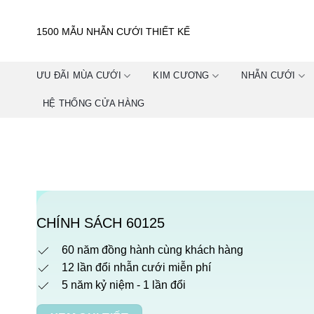
Skip
to
1500 MẪU NHẪN CƯỚI THIẾT KẾ
content
ƯU ĐÃI MÙA CƯỚI
KIM CƯƠNG
NHẪN CƯỚI
HỆ THỐNG CỬA HÀNG
CHÍNH SÁCH 60125
60 năm đồng hành cùng khách hàng
12 lần đổi nhẫn cưới miễn phí
5 năm kỷ niệm - 1 lần đổi