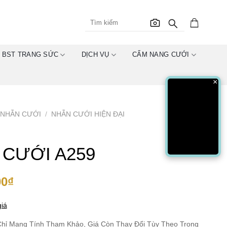
BST TRANG SỨC
DỊCH VỤ
CẨM NANG CƯỚI
×
NHẪN CƯỚI
/
NHẪN CƯỚI HIỆN ĐẠI
 CƯỚI A259
00
₫
iá
hỉ Mang Tính Tham Khảo, Giá Còn Thay Đổi Tùy Theo Trọng