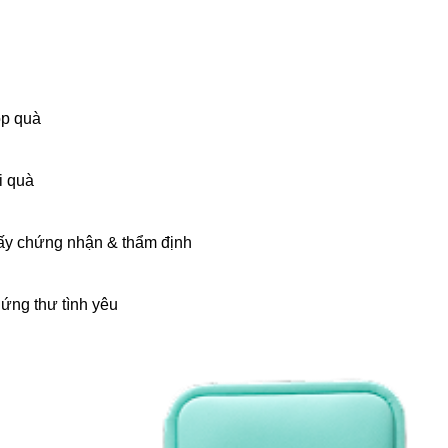
p quà
i quà
ấy chứng nhận & thẩm định
ứng thư tình yêu