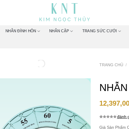
NHẪN ĐÍNH HÔN
NHẪN CẶP
TRANG SỨC CƯỚI
TRANG CHỦ
/
NHẪN
12,397,0
đánh g
0.0
0
trên 5
dựa trên
Giá Sản Phẩm C
đánh giá