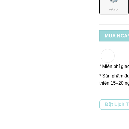
Đá CZ
MUA NGA
* Miễn phí gia
* Sản phẩm đư
thiện 15–20 ng
Đặt Lịch 