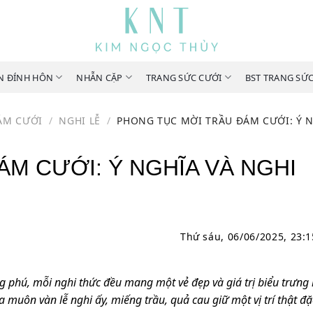
N ĐÍNH HÔN
NHẪN CẶP
TRANG SỨC CƯỚI
BST TRANG SỨ
ÁM CƯỚI
/
NGHI LỄ
/
PHONG TỤC MỜI TRẦU ĐÁM CƯỚI: Ý N
M CƯỚI: Ý NGHĨA VÀ NGHI
Thứ sáu, 06/06/2025, 23:
g phú, mỗi nghi thức đều mang một vẻ đẹp và giá trị biểu trưng 
 muôn vàn lễ nghi ấy, miếng trầu, quả cau giữ một vị trí thật đặc