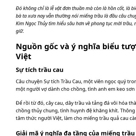
Đó không chỉ là lễ vật đơn thuần mà còn là hồn cốt, là b
bà ta xưa nay vẫn thường nói miếng trầu là đầu câu chuy
Kim Ngọc Thủy tìm hiểu sâu hơn về phong tục mời trầu, m
giữ.
Nguồn gốc và ý nghĩa biểu tượ
Việt
Sự tích trầu cau
Câu chuyện Sự tích Trầu Cau, một viên ngọc quý tron
một người vợ dành cho chồng, tình anh em keo sơn g
Để rồi từ đó, cây cau, dây trầu và tảng đá vôi hóa t
chồng thủy chung, tình huynh đệ khăng khít. Thông 
tâm thức người Việt, làm cho miếng trầu quả cau cà
Giải mã ý nghĩa đa tầng của miếng trầu