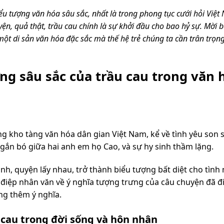
iểu tượng văn hóa sâu sắc, nhất là trong phong tục cưới hỏi Việ
ện, quả thật, trầu cau chính là sự khởi đầu cho bao hỷ sự. Mời 
ột di sản văn hóa đặc sắc mà thế hệ trẻ chúng ta cần trân trọng
ng sâu sắc của trầu cau trong văn 
g kho tàng văn hóa dân gian Việt Nam, kể về tình yêu son 
ắn bó giữa hai anh em họ Cao, và sự hy sinh thầm lặng.
hành, quyện lấy nhau, trở thành biểu tượng bất diệt cho tình
điệp nhân văn về ý nghĩa tượng trưng của câu chuyện đã đi
ng thêm ý nghĩa.
 cau trong đời sống và hôn nhân