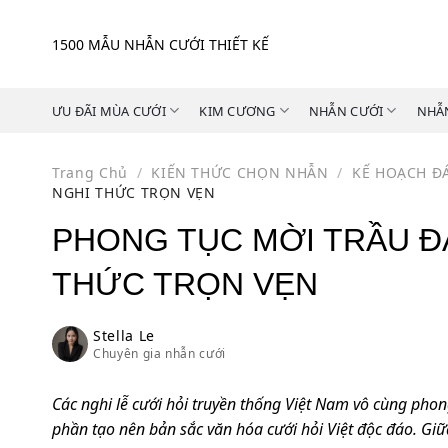
Skip
to
1500 MẪU NHẪN CƯỚI THIẾT KẾ
content
ƯU ĐÃI MÙA CƯỚI
KIM CƯƠNG
NHẪN CƯỚI
NHẪ
Trang Chủ
/
KIẾN THỨC CHỌN NHẪN
/
KẾ HOẠCH Đ
NGHI THỨC TRỌN VẸN
PHONG TỤC MỜI TRẦU ĐÁ
THỨC TRỌN VẸN
Stella Le
Chuyên gia nhẫn cưới
Các nghi lễ cưới hỏi truyền thống Việt Nam vô cùng phon
phần tạo nên bản sắc văn hóa cưới hỏi Việt độc đáo. Giữa