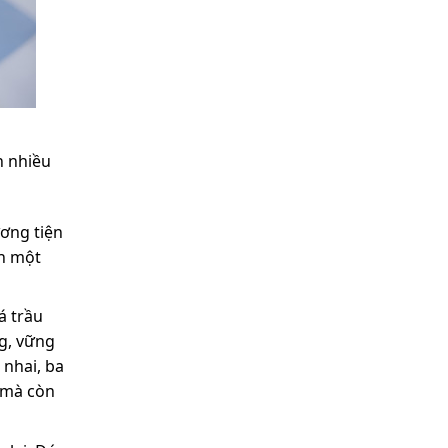
h nhiều
ơng tiện
ện một
á trầu
g, vững
 nhai, ba
 mà còn