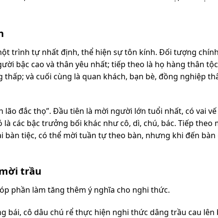
n
t trình tự nhất định, thể hiện sự tôn kính. Đối tượng chín
ời bậc cao và thân yêu nhất; tiếp theo là họ hàng thân tộ
ng thấp; và cuối cùng là quan khách, bạn bè, đồng nghiệp th
 lão đắc thọ”. Đầu tiên là mời người lớn tuổi nhất, có vai v
 là các bậc trưởng bối khác như cô, dì, chú, bác. Tiếp theo
i bàn tiệc, có thể mời tuần tự theo bàn, nhưng khi đến bàn
 mời trầu
góp phần làm tăng thêm ý nghĩa cho nghi thức.
g bái, cô dâu chú rể thực hiện nghi thức dâng trầu cau lên 