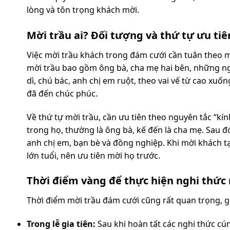
lòng và tôn trọng khách mời.
Mời trầu ai? Đối tượng và thứ tự ưu tiê
Việc mời trầu khách trong đám cưới cần tuân theo mộ
mời trầu bao gồm ông bà, cha mẹ hai bên, những ngư
dì, chú bác, anh chị em ruột, theo vai vế từ cao xuố
đã đến chúc phúc.
Về thứ tự mời trầu, cần ưu tiên theo nguyên tắc “kính
trong họ, thường là ông bà, kế đến là cha mẹ. Sau đó
anh chị em, bạn bè và đồng nghiệp. Khi mời khách tạ
lớn tuổi, nên ưu tiên mời họ trước.
Thời điểm vàng để thực hiện nghi thức
Thời điểm mời trầu đám cưới cũng rất quan trọng, 
Trong lễ gia tiên:
Sau khi hoàn tất các nghi thức cún