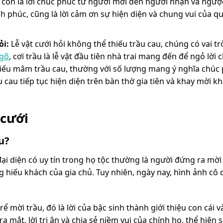
còn là lời chúc phúc từ người mời đến người nhận và ngược
h phúc, cũng là lời cảm ơn sự hiện diện và chung vui của q
ỏi:
Lễ vật cưới hỏi không thể thiếu trầu cau, chúng có vai tr
ngõ
, cơi trầu là lễ vật đầu tiên nhà trai mang đến để ngỏ lời 
iếu mâm trầu cau, thường với số lượng mang ý nghĩa chúc
ầu cau tiếp tục hiện diện trên bàn thờ gia tiên và khay mời k
 cưới
u?
i diện có uy tín trong họ tộc thường là người đứng ra mời
g hiếu khách của gia chủ. Tuy nhiên, ngày nay, hình ảnh cô 
ể mời trầu, đó là lời của bậc sinh thành giới thiệu con cái 
ra mắt, lời tri ân và chia sẻ niềm vui của chính họ, thể hiện