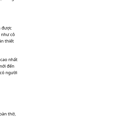
h được
c như cô
ân thiết
ế cao nhất
 mới đến
 có người
bàn thờ,