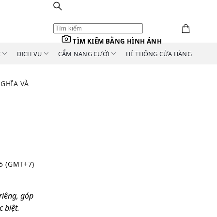
TÌM KIẾM BẰNG HÌNH ẢNH
C
DỊCH VỤ
CẨM NANG CƯỚI
HỆ THỐNG CỬA HÀNG
GHĨA VÀ
15 (GMT+7)
riêng, góp
 biệt.