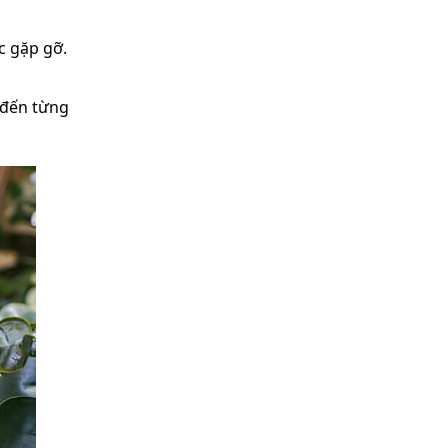
c gặp gỡ.
 đến từng