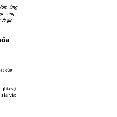
t Nam. Ông
bạn cùng
 và gìn
hóa
sắt của
 nghĩa vợ
 sâu vào