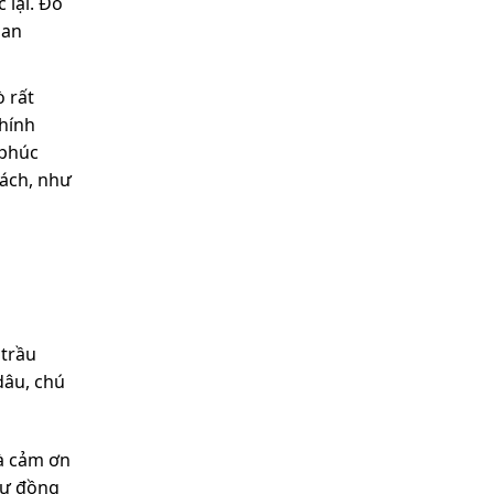
 lại. Đó
uan
ò rất
chính
 phúc
hách, như
 trầu
dâu, chú
và cảm ơn
 sự đồng