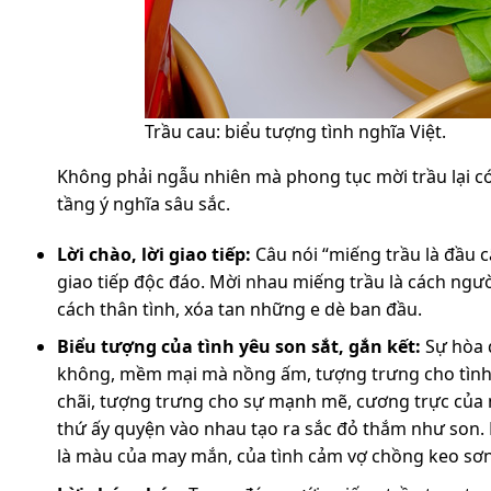
Trầu cau: biểu tượng tình nghĩa Việt.
Không phải ngẫu nhiên mà phong tục mời trầu lại có
tầng ý nghĩa sâu sắc.
Lời chào, lời giao tiếp:
Câu nói “miếng trầu là đầu 
giao tiếp độc đáo. Mời nhau miếng trầu là cách ngườ
cách thân tình, xóa tan những e dè ban đầu.
Biểu tượng của tình yêu son sắt, gắn kết:
Sự hòa q
không, mềm mại mà nồng ấm, tượng trưng cho tình 
chãi, tượng trưng cho sự mạnh mẽ, cương trực của ng
thứ ấy quyện vào nhau tạo ra sắc đỏ thắm như son.
là màu của may mắn, của tình cảm vợ chồng keo sơn