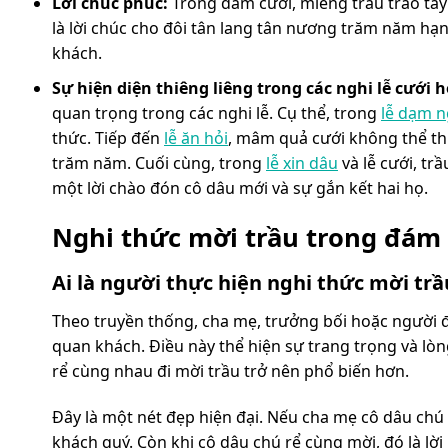
Lời chúc phúc:
Trong đám cưới, miếng trầu trao tay 
là lời chúc cho đôi tân lang tân nương trăm năm hạn
khách.
Sự hiện diện thiêng liêng trong các nghi lễ cưới h
quan trọng trong các nghi lễ. Cụ thể, trong
lễ dạm 
thức. Tiếp đến
lễ ăn hỏi
, mâm quả cưới không thể th
trăm năm. Cuối cùng, trong
lễ xin dâu
và lễ cưới, tr
một lời chào đón cô dâu mới và sự gắn kết hai họ.
Nghi thức mời trầu trong đám
Ai là người thực hiện nghi thức mời trầ
Theo truyền thống, cha mẹ, trưởng bối hoặc người đạ
quan khách. Điều này thể hiện sự trang trọng và lòn
rể cùng nhau đi mời trầu trở nên phổ biến hơn.
Đây là một nét đẹp hiện đại. Nếu cha mẹ cô dâu chú r
khách quý. Còn khi cô dâu chú rể cùng mời, đó là lời 