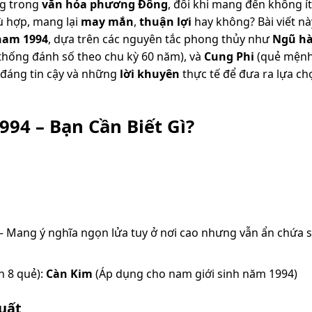
ng trong
văn hóa phương Đông
, đôi khi mang đến không í
ù hợp, mang lại
may mắn
,
thuận lợi
hay không? Bài viết nà
nam 1994
, dựa trên các nguyên tắc phong thủy như
Ngũ h
thống đánh số theo chu kỳ 60 năm), và
Cung Phi
(quẻ mệnh
 đáng tin cậy và những
lời khuyên
thực tế để đưa ra lựa c
94 – Bạn Cần Biết Gì?
 – Mang ý nghĩa ngọn lửa tuy ở nơi cao nhưng vẫn ẩn chứa 
n 8 quẻ):
Càn Kim
(Áp dụng cho nam giới sinh năm 1994)
uất