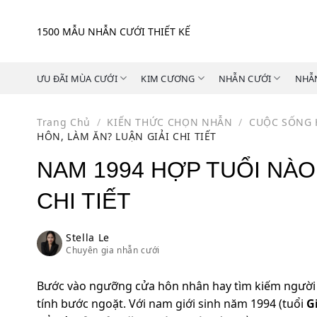
Skip
to
1500 MẪU NHẪN CƯỚI THIẾT KẾ
content
ƯU ĐÃI MÙA CƯỚI
KIM CƯƠNG
NHẪN CƯỚI
NHẪ
Trang Chủ
/
KIẾN THỨC CHỌN NHẪN
/
CUỘC SỐNG
HÔN, LÀM ĂN? LUẬN GIẢI CHI TIẾT
NAM 1994 HỢP TUỔI NÀO
CHI TIẾT
Stella Le
Chuyên gia nhẫn cưới
Bước vào ngưỡng cửa hôn nhân hay tìm kiếm người
tính bước ngoặt. Với nam giới sinh năm 1994 (tuổi
G