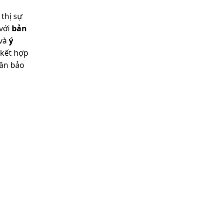
thị sự
 với
bản
 và
ý
 kết hợp
hần bảo