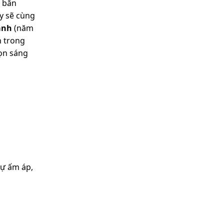
t băn
y sẽ cùng
ành
(năm
 trong
họn sáng
sự ấm áp,