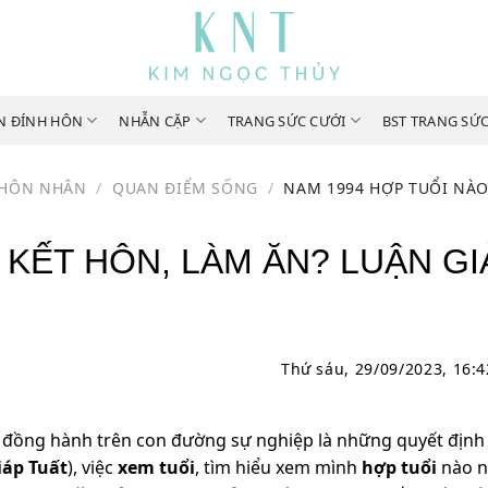
N ĐÍNH HÔN
NHẪN CẶP
TRANG SỨC CƯỚI
BST TRANG SỨ
 HÔN NHÂN
/
QUAN ĐIỂM SỐNG
/
NAM 1994 HỢP TUỔI NÀO
 KẾT HÔN, LÀM ĂN? LUẬN GI
Thứ sáu, 29/09/2023, 16:
 đồng hành trên con đường sự nghiệp là những quyết địn
iáp Tuất
), việc
xem tuổi
, tìm hiểu xem mình
hợp tuổi
nào n