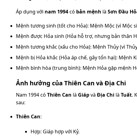
Áp dụng với
nam 1994
có
bản mệnh
là
Sơn Đầu Hỏ
Mệnh tương sinh (tốt cho Hỏa): Mệnh Mộc (vì Mộc s
Mệnh được Hỏa sinh (Hỏa hỗ trợ, nhưng bản thân Hỏa
Mệnh tương khắc (xấu cho Hỏa): Mệnh Thủy (vì Thủy
Mệnh bị Hỏa khắc (Hỏa áp chế, gây tổn hại): Mệnh Ki
Mệnh bình hòa (trung bình): Mệnh Hỏa gặp mệnh H
Ảnh hưởng của Thiên Can và Địa Chi
Nam 1994 có
Thiên Can
là
Giáp
và
Địa Chi
là
Tuất
. 
sau:
Thiên Can
:
Hợp: Giáp hợp với Kỷ.