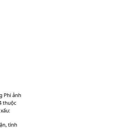
g Phi ảnh
4 thuộc
 xấu:
ận, tình