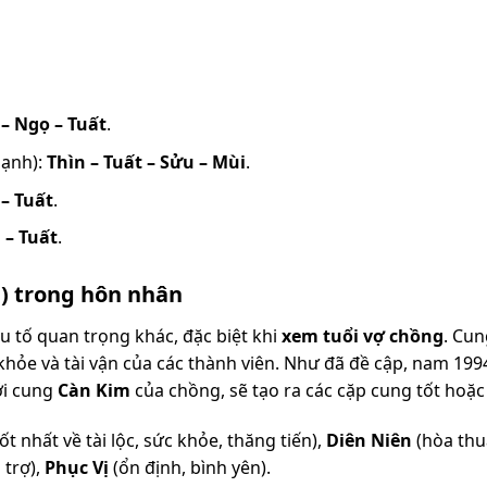
– Ngọ – Tuất
.
mạnh):
Thìn – Tuất – Sửu – Mùi
.
– Tuất
.
 – Tuất
.
h) trong hôn nhân
ếu tố quan trọng khác, đặc biệt khi
xem tuổi vợ chồng
. Cun
 khỏe và tài vận của các thành viên. Như đã đề cập, nam 199
ới cung
Càn Kim
của chồng, sẽ tạo ra các cặp cung tốt hoặc
ốt nhất về tài lộc, sức khỏe, thăng tiến),
Diên Niên
(hòa thu
 trợ),
Phục Vị
(ổn định, bình yên).