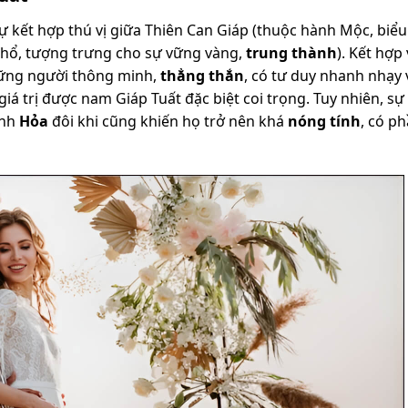
kết hợp thú vị giữa Thiên Can Giáp (thuộc hành Mộc, biểu 
 Thổ, tượng trưng cho sự vững vàng,
trung thành
). Kết hợp
hững người thông minh,
thẳng thắn
, có tư duy nhanh nhạy
á trị được nam Giáp Tuất đặc biệt coi trọng. Tuy nhiên, sự
ệnh
Hỏa
đôi khi cũng khiến họ trở nên khá
nóng tính
, có p