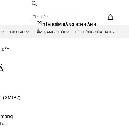
TÌM KIẾM BẰNG HÌNH ẢNH
C
DỊCH VỤ
CẨM NANG CƯỚI
HỆ THỐNG CỬA HÀNG
 KẾT
ẢI
42 (GMT+7)
h mang
hất