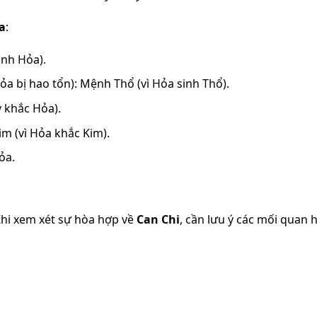
a
:
inh Hỏa).
 bị hao tổn): Mệnh Thổ (vì Hỏa sinh Thổ).
 khắc Hỏa).
m (vì Hỏa khắc Kim).
ỏa.
Khi xem xét sự hòa hợp về
Can Chi
, cần lưu ý các mối quan 