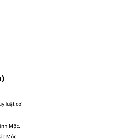
n)
uy luật cơ
sinh Mộc.
hắc Mộc.