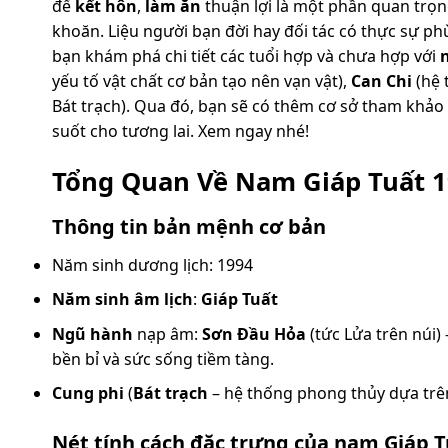
để
kết hôn
,
làm ăn
thuận lợi là một phần quan trọ
khoăn. Liệu người bạn đời hay đối tác có thực sự ph
bạn khám phá chi tiết các tuổi hợp và chưa hợp với
yếu tố vật chất cơ bản tạo nên vạn vật),
Can Chi
(hệ 
Bát trạch). Qua đó, bạn sẽ có thêm cơ sở tham khảo
suốt cho tương lai. Xem ngay nhé!
Tổng Quan Về Nam Giáp Tuất 19
Thông tin bản mệnh cơ bản
Năm sinh dương lịch: 1994
Năm sinh âm lịch
:
Giáp Tuất
Ngũ hành
nạp âm:
Sơn Đầu Hỏa
(tức Lửa trên núi)
bền bỉ và sức sống tiềm tàng.
Cung phi
(
Bát trạch
– hệ thống phong thủy dựa trê
Nét tính cách đặc trưng của nam Giáp T