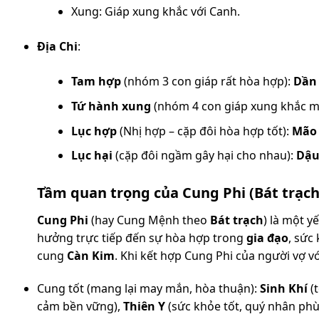
Xung: Giáp xung khắc với Canh.
Địa Chi
:
Tam hợp
(nhóm 3 con giáp rất hòa hợp):
Dần 
Tứ hành xung
(nhóm 4 con giáp xung khắc 
Lục hợp
(Nhị hợp – cặp đôi hòa hợp tốt):
Mão 
Lục hại
(cặp đôi ngầm gây hại cho nhau):
Dậu
Tầm quan trọng của Cung Phi (Bát trạc
Cung Phi
(hay Cung Mệnh theo
Bát trạch
) là một y
hưởng trực tiếp đến sự hòa hợp trong
gia đạo
, sức
cung
Càn Kim
. Khi kết hợp Cung Phi của người vợ v
Cung tốt (mang lại may mắn, hòa thuận):
Sinh Khí
(t
cảm bền vững),
Thiên Y
(sức khỏe tốt, quý nhân phù