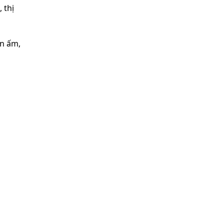
 thị
ên ấm,