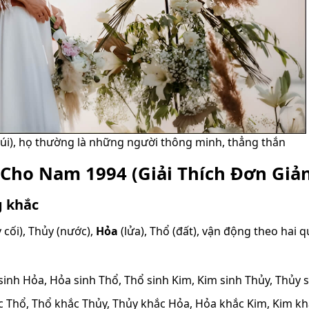
úi), họ thường là những người thông minh, thẳng thắn
 Cho Nam 1994 (Giải Thích Đơn Giả
g khắc
 cối), Thủy (nước),
Hỏa
(lửa), Thổ (đất), vận động theo hai q
inh Hỏa, Hỏa sinh Thổ, Thổ sinh Kim, Kim sinh Thủy, Thủy 
c Thổ, Thổ khắc Thủy, Thủy khắc Hỏa, Hỏa khắc Kim, Kim k