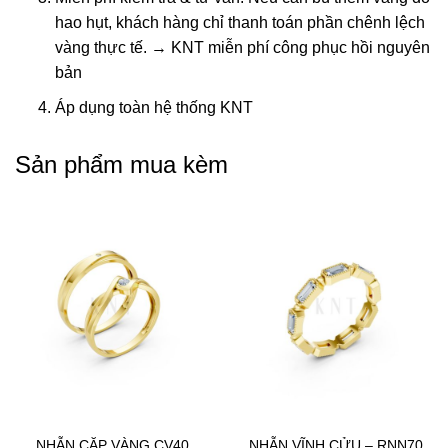
hao hụt, khách hàng chỉ thanh toán phần chênh lệch
vàng thực tế. → KNT miễn phí công phục hồi nguyên
bản
Áp dụng toàn hệ thống KNT
Sản phẩm mua kèm
NHẪN CẶP VÀNG CV40
NHẪN VĨNH CỬU – RNN70