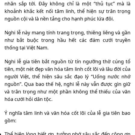
nhân sắp tới. Đây không chỉ là một “thủ tục” mà là
khoảnh khắc kết nối tâm linh, thể hiện sự trân trọng
nguồn cội và là nền tảng cho hạnh phúc lứa đôi.
Nghi lễ này mang tính trang trọng, thiêng liêng và gần
như bắt buộc trong hầu hết các đám cưới truyền
thống tại Việt Nam.
Nghi lễ gia tiên bắt nguồn từ tín ngưỡng thờ cúng tổ
tiên, một nét đẹp văn hóa tâm linh cốt lõi và lâu đời của
người Việt, thể hiện sâu sắc đạo lý “Uống nước nhớ
nguồn”. Qua bao thế hệ, nghi lễ này vẫn được gìn giữ
và trân trọng như một phần không thể thiếu của văn
hóa cưới hỏi dân tộc.
Ý nghĩa tâm linh và văn hóa cốt lõi của lễ gia tiên bao
gồm:
Thể hiện lòng biết ơn, tưởng nhớ sâu sắc đến công ơn