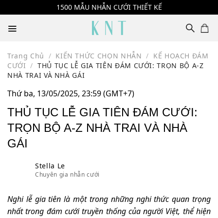
Skip
1500 MẪU NHẪN CƯỚI THIẾT KẾ
to
content
Trang Chủ
/
KIẾN THỨC CHỌN NHẪN
/
KẾ HOẠCH ĐÁM
CƯỚI
/
THỦ TỤC LỄ GIA TIÊN ĐÁM CƯỚI: TRỌN BỘ A-Z
NHÀ TRAI VÀ NHÀ GÁI
Thứ ba, 13/05/2025, 23:59 (GMT+7)
THỦ TỤC LỄ GIA TIÊN ĐÁM CƯỚI:
TRỌN BỘ A-Z NHÀ TRAI VÀ NHÀ
GÁI
Stella Le
Chuyên gia nhẫn cưới
Nghi lễ gia tiên là một trong những nghi thức quan trọng
nhất trong đám cưới truyền thống của người Việt, thể hiện