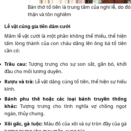
Bàn thờ tổ tiên là trung tâm của nghi lễ, do đ
thận và tôn nghiêm
Lễ vật cúng gia tiên đám cưới
Mâm lễ vật cưới là một phần không thể thiếu, thể hiện
tấm lòng thành của con cháu dâng lên ông bà tổ tiên
cần có:
Trầu cau:
Tượng trưng cho sự son sắt, gắn bó, khởi
đầu cho mối lương duyên.
Rượu và trà:
Lễ vật dâng cúng tổ tiên, thể hiện sự hiếu
kính.
Bánh phu thê hoặc các loại bánh truyền thống
khác:
Tượng trưng cho tình nghĩa vợ chồng ngọt
ngào, thủy chung.
Xôi gấc, gà luộc:
Màu đỏ của xôi và sự tròn đầy của gà