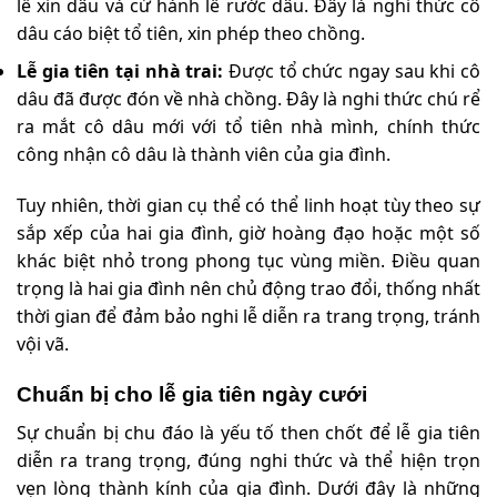
lễ xin dâu và cử hành lễ rước dâu. Đây là nghi thức cô
dâu cáo biệt tổ tiên, xin phép theo chồng.
Lễ gia tiên tại nhà trai:
Được tổ chức ngay sau khi cô
dâu đã được đón về nhà chồng. Đây là nghi thức chú rể
ra mắt cô dâu mới với tổ tiên nhà mình, chính thức
công nhận cô dâu là thành viên của gia đình.
Tuy nhiên, thời gian cụ thể có thể linh hoạt tùy theo sự
sắp xếp của hai gia đình, giờ hoàng đạo hoặc một số
khác biệt nhỏ trong phong tục vùng miền. Điều quan
trọng là hai gia đình nên chủ động trao đổi, thống nhất
thời gian để đảm bảo nghi lễ diễn ra trang trọng, tránh
vội vã.
Chuẩn bị cho lễ gia tiên ngày cưới
Sự chuẩn bị chu đáo là yếu tố then chốt để lễ gia tiên
diễn ra trang trọng, đúng nghi thức và thể hiện trọn
vẹn lòng thành kính của gia đình. Dưới đây là những