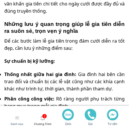
văn khấn gia tiên chi tiết cho ngày cưới được đầy đủ và
đúng truyền thống.
Những lưu ý quan trọng giúp lễ gia tiên diễn
ra suôn sẻ, trọn vẹn ý nghĩa
Để các bước làm lễ gia tiên trong đám cưới diễn ra tốt
đẹp, cần lưu ý những điểm sau:
Sự chuẩn bị kỹ lưỡng:
Thống nhất giữa hai gia đình:
Gia đình hai bên cần
trao đổi và chuẩn bị các lễ vật cũng như các khía cạnh
khác như trình tự, thời gian, thành phần tham dự.
Phân công công việc:
Rõ ràng người phụ trách từng
hạng mục trong mỗi gia đình.
Chuẩn bị sớm:
Lễ vật, trang phục nên được chuẩn bị
từ sớm.
Zalo
Gọi
Tư vấn
Danh mục
Chương Trình