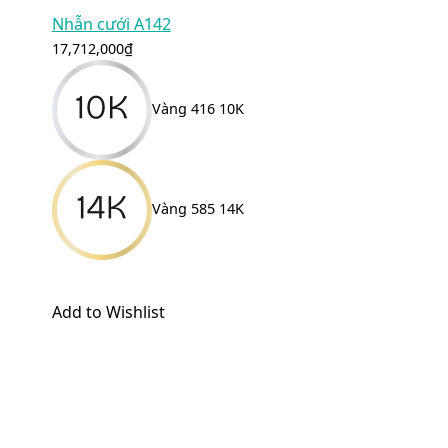
Nhẫn cưới A142
17,712,000
₫
Vàng 416 10K
Vàng 585 14K
Add to Wishlist