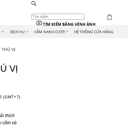
TÌM KIẾM BẰNG HÌNH ẢNH
C
DỊCH VỤ
CẨM NANG CƯỚI
HỆ THỐNG CỬA HÀNG
 THÚ VỊ
Ú VỊ
15 (GMT+7)
ải thích
ạy cảm và