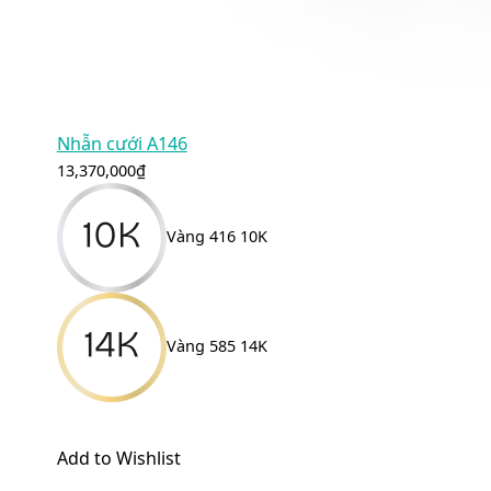
Nhẫn cưới A146
13,370,000
₫
Vàng 416 10K
Vàng 585 14K
Add to Wishlist