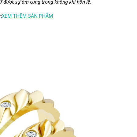
iữ được sự ấm cúng trong không khí hôn lễ.
:
XEM THÊM SẢN PHẨM