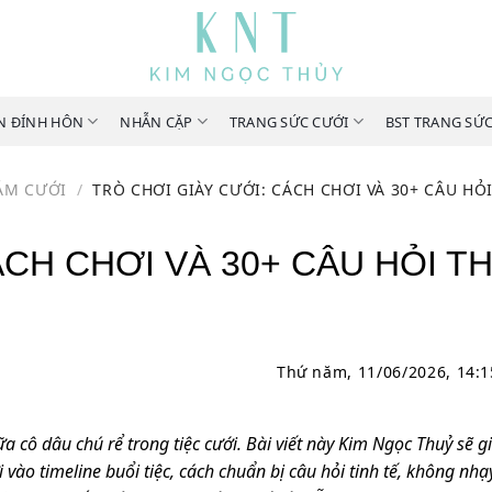
N ĐÍNH HÔN
NHẪN CẶP
TRANG SỨC CƯỚI
BST TRANG SỨ
ÁM CƯỚI
/
TRÒ CHƠI GIÀY CƯỚI: CÁCH CHƠI VÀ 30+ CÂU HỎI
CH CHƠI VÀ 30+ CÂU HỎI TH
Thứ năm, 11/06/2026, 14:
ữa cô dâu chú rể trong tiệc cưới. Bài viết này Kim Ngọc Thuỷ sẽ gi
 vào timeline buổi tiệc, cách chuẩn bị câu hỏi tinh tế, không nh