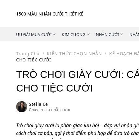
Skip
to
1500 MẪU NHẪN CƯỚI THIẾT KẾ
content
ƯU ĐÃI MÙA CƯỚI
KIM CƯƠNG
NHẪN CƯỚI
NHẪ
Trang Chủ
/
KIẾN THỨC CHỌN NHẪN
/
KẾ HOẠCH Đ
CHO TIỆC CƯỚI
TRÒ CHƠI GIÀY CƯỚI: CÁ
CHO TIỆC CƯỚI
Stella Le
Chuyên gia nhẫn cưới
Trò chơi giày cưới là phần giao lưu hỏi – đáp vui nhộn gi
cách chơi cơ bản, gợi ý thời điểm phù hợp để đưa trò chơi