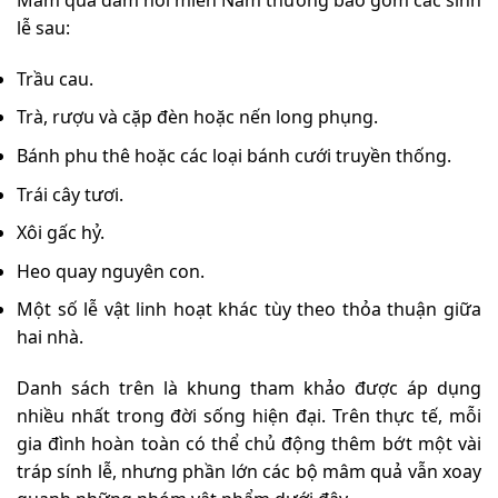
Mâm quả đám hỏi miền Nam thường bao gồm các sính
lễ sau:
Trầu cau.
Trà, rượu và cặp đèn hoặc nến long phụng.
Bánh phu thê hoặc các loại bánh cưới truyền thống.
Trái cây tươi.
Xôi gấc hỷ.
Heo quay nguyên con.
Một số lễ vật linh hoạt khác tùy theo thỏa thuận giữa
hai nhà.
Danh sách trên là khung tham khảo được áp dụng
nhiều nhất trong đời sống hiện đại. Trên thực tế, mỗi
gia đình hoàn toàn có thể chủ động thêm bớt một vài
tráp sính lễ, nhưng phần lớn các bộ mâm quả vẫn xoay