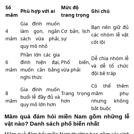
Số
Mức độ
Phù hợp với ai
Ghi chú
mâm
trang trọng
Gia đình muốn
Bạn nên giữ đủ
4
làm gọn, ngân
Cơ bản, lịch
các nhóm lễ vật
mâm
sách vừa phải,
sự
cốt lõi
quy mô nhỏ
Phần lớn các gia
Dễ chia nhóm lễ
6
đình hiện đại,
Phổ biến,
và dễ tổ chức
mâm
muốn cân bằng
vừa phải
đội bê tráp
nghi thức
Có thể thêm
Gia đình muốn
8
Trang trọng
mâm phụ
buổi lễ đầy đủ và
mâm
hơn
nhưng không
quy mô lớn hơn
bắt buộc
Mâm quả đám hỏi miền Nam gồm những lễ
vật nào? Danh sách phổ biến nhất