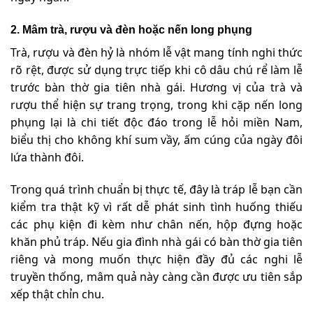
2. Mâm trà, rượu và đèn hoặc nến long phụng
Trà, rượu và đèn hỷ là nhóm lễ vật mang tính nghi thức
rõ rệt, được sử dụng trực tiếp khi cô dâu chú rể làm lễ
trước bàn thờ gia tiên nhà gái. Hương vị của trà và
rượu thể hiện sự trang trọng, trong khi cặp nến long
phụng lại là chi tiết độc đáo trong lễ hỏi miền Nam,
biểu thị cho không khí sum vầy, ấm cúng của ngày đôi
lứa thành đôi.
Trong quá trình chuẩn bị thực tế, đây là tráp lễ bạn cần
kiểm tra thật kỹ vì rất dễ phát sinh tình huống thiếu
các phụ kiện đi kèm như chân nến, hộp đựng hoặc
khăn phủ tráp. Nếu gia đình nhà gái có bàn thờ gia tiên
riêng và mong muốn thực hiện đầy đủ các nghi lễ
truyền thống, mâm quả này càng cần được ưu tiên sắp
xếp thật chỉn chu.