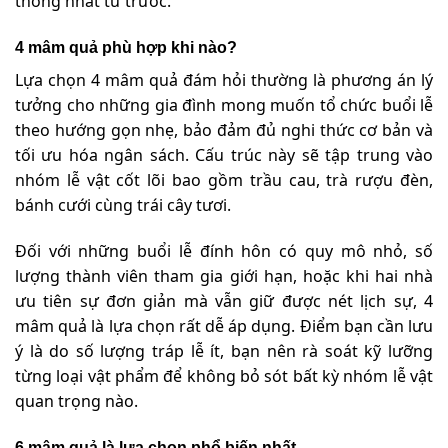
thống nhất từ trước.
4 mâm quả phù hợp khi nào?
Lựa chọn 4 mâm quả đám hỏi thường là phương án lý
tưởng cho những gia đình mong muốn tổ chức buổi lễ
theo hướng gọn nhẹ, bảo đảm đủ nghi thức cơ bản và
tối ưu hóa ngân sách. Cấu trúc này sẽ tập trung vào
nhóm lễ vật cốt lõi bao gồm trầu cau, trà rượu đèn,
bánh cưới cùng trái cây tươi.
Đối với những buổi lễ đính hôn có quy mô nhỏ, số
lượng thành viên tham gia giới hạn, hoặc khi hai nhà
ưu tiên sự đơn giản mà vẫn giữ được nét lịch sự, 4
mâm quả là lựa chọn rất dễ áp dụng. Điểm bạn cần lưu
ý là do số lượng tráp lễ ít, bạn nên rà soát kỹ lưỡng
từng loại vật phẩm để không bỏ sót bất kỳ nhóm lễ vật
quan trọng nào.
6 mâm quả là lựa chọn phổ biến nhất