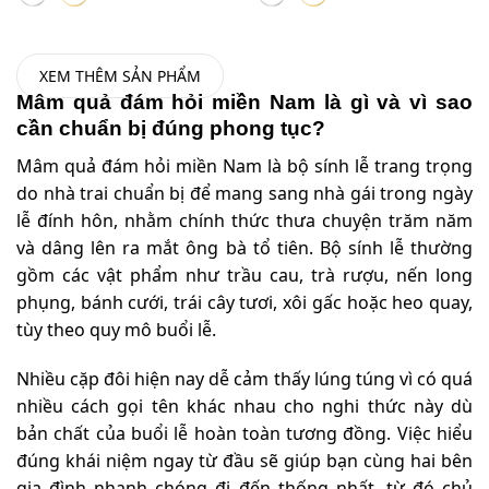
XEM THÊM SẢN PHẨM
Mâm quả đám hỏi miền Nam là gì và vì sao
cần chuẩn bị đúng phong tục?
Mâm quả đám hỏi miền Nam là bộ sính lễ trang trọng
do nhà trai chuẩn bị để mang sang nhà gái trong ngày
lễ đính hôn, nhằm chính thức thưa chuyện trăm năm
và dâng lên ra mắt ông bà tổ tiên. Bộ sính lễ thường
gồm các vật phẩm như trầu cau, trà rượu, nến long
phụng, bánh cưới, trái cây tươi, xôi gấc hoặc heo quay,
tùy theo quy mô buổi lễ.
Nhiều cặp đôi hiện nay dễ cảm thấy lúng túng vì có quá
nhiều cách gọi tên khác nhau cho nghi thức này dù
bản chất của buổi lễ hoàn toàn tương đồng. Việc hiểu
đúng khái niệm ngay từ đầu sẽ giúp bạn cùng hai bên
gia đình nhanh chóng đi đến thống nhất, từ đó chủ