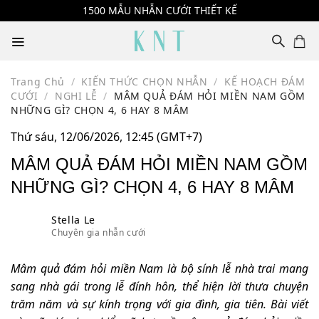
Skip
1500 MẪU NHẪN CƯỚI THIẾT KẾ
to
content
Trang Chủ
/
KIẾN THỨC CHỌN NHẪN
/
KẾ HOẠCH ĐÁM
CƯỚI
/
NGHI LỄ
/
MÂM QUẢ ĐÁM HỎI MIỀN NAM GỒM
NHỮNG GÌ? CHỌN 4, 6 HAY 8 MÂM
Thứ sáu, 12/06/2026, 12:45 (GMT+7)
MÂM QUẢ ĐÁM HỎI MIỀN NAM GỒM
NHỮNG GÌ? CHỌN 4, 6 HAY 8 MÂM
Stella Le
Chuyên gia nhẫn cưới
Mâm quả đám hỏi miền Nam là bộ sính lễ nhà trai mang
sang nhà gái trong lễ đính hôn, thể hiện lời thưa chuyện
trăm năm và sự kính trọng với gia đình, gia tiên. Bài viết