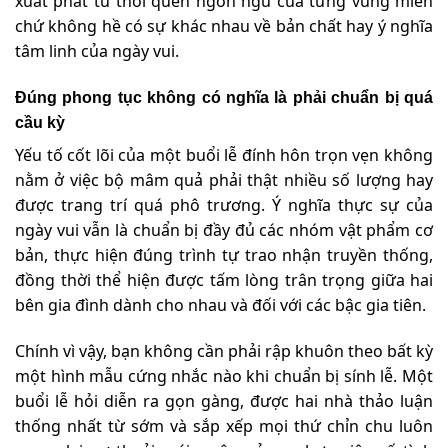
xuất phát từ thói quen ngôn ngữ của từng vùng miền
chứ không hề có sự khác nhau về bản chất hay ý nghĩa
tâm linh của ngày vui.
Đúng phong tục không có nghĩa là phải chuẩn bị quá
cầu kỳ
Yếu tố cốt lõi của một buổi lễ đính hôn trọn vẹn không
nằm ở việc bộ mâm quả phải thật nhiều số lượng hay
được trang trí quá phô trương. Ý nghĩa thực sự của
ngày vui vẫn là chuẩn bị đầy đủ các nhóm vật phẩm cơ
bản, thực hiện đúng trình tự trao nhận truyền thống,
đồng thời thể hiện được tấm lòng trân trọng giữa hai
bên gia đình dành cho nhau và đối với các bậc gia tiên.
Chính vì vậy, bạn không cần phải rập khuôn theo bất kỳ
một hình mẫu cứng nhắc nào khi chuẩn bị sính lễ. Một
buổi lễ hỏi diễn ra gọn gàng, được hai nhà thảo luận
thống nhất từ sớm và sắp xếp mọi thứ chỉn chu luôn