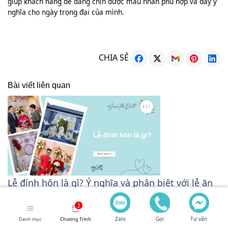
giúp khách hàng dễ dàng chịn được mẫu nhẫn phù hợp và đầy ý
nghĩa cho ngày trọng đại của mình.
CHIA SẺ
Bài viết liên quan
Lễ đính hôn là gì? Ý nghĩa và phân biệt với lễ ăn
hỏi
MỤC LỤCMâm quả đám hỏi miền Nam là gì và vì sao
Zalo
Gọi
Tư vấn
Danh mục
Chương Trình