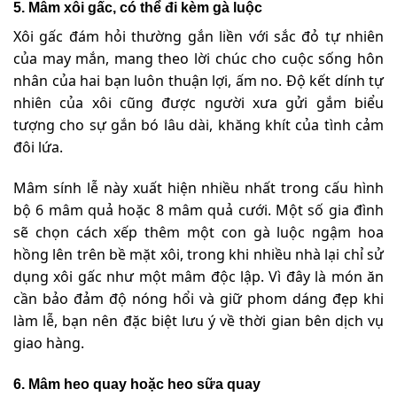
5. Mâm xôi gấc, có thể đi kèm gà luộc
Xôi gấc đám hỏi thường gắn liền với sắc đỏ tự nhiên
của may mắn, mang theo lời chúc cho cuộc sống hôn
nhân của hai bạn luôn thuận lợi, ấm no. Độ kết dính tự
nhiên của xôi cũng được người xưa gửi gắm biểu
tượng cho sự gắn bó lâu dài, khăng khít của tình cảm
đôi lứa.
Mâm sính lễ này xuất hiện nhiều nhất trong cấu hình
bộ 6 mâm quả hoặc 8 mâm quả cưới. Một số gia đình
sẽ chọn cách xếp thêm một con gà luộc ngậm hoa
hồng lên trên bề mặt xôi, trong khi nhiều nhà lại chỉ sử
dụng xôi gấc như một mâm độc lập. Vì đây là món ăn
cần bảo đảm độ nóng hổi và giữ phom dáng đẹp khi
làm lễ, bạn nên đặc biệt lưu ý về thời gian bên dịch vụ
giao hàng.
6. Mâm heo quay hoặc heo sữa quay