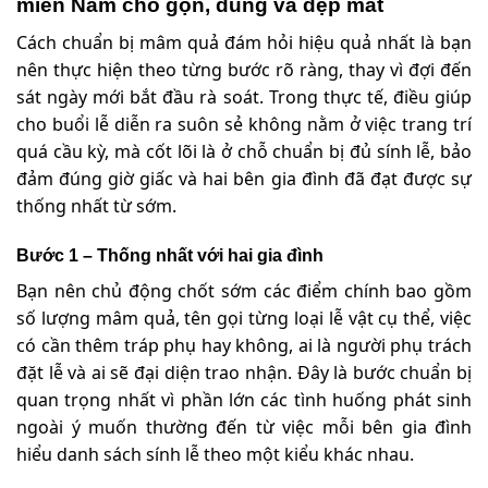
miền Nam cho gọn, đúng và đẹp mắt
Cách chuẩn bị mâm quả đám hỏi hiệu quả nhất là bạn
nên thực hiện theo từng bước rõ ràng, thay vì đợi đến
sát ngày mới bắt đầu rà soát. Trong thực tế, điều giúp
cho buổi lễ diễn ra suôn sẻ không nằm ở việc trang trí
quá cầu kỳ, mà cốt lõi là ở chỗ chuẩn bị đủ sính lễ, bảo
đảm đúng giờ giấc và hai bên gia đình đã đạt được sự
thống nhất từ sớm.
Bước 1 – Thống nhất với hai gia đình
Bạn nên chủ động chốt sớm các điểm chính bao gồm
số lượng mâm quả, tên gọi từng loại lễ vật cụ thể, việc
có cần thêm tráp phụ hay không, ai là người phụ trách
đặt lễ và ai sẽ đại diện trao nhận. Đây là bước chuẩn bị
quan trọng nhất vì phần lớn các tình huống phát sinh
ngoài ý muốn thường đến từ việc mỗi bên gia đình
hiểu danh sách sính lễ theo một kiểu khác nhau.