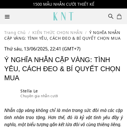
Skip
1500 MẪU NHẪN CƯỚI THIẾT KẾ
to
content
Trang Chủ
/
KIẾN THỨC CHỌN NHẪN
/
Ý NGHĨA NHẪN
CẶP VÀNG: TÌNH YÊU, CÁCH ĐEO & BÍ QUYẾT CHỌN MUA
Thứ sáu, 13/06/2025, 22:41 (GMT+7)
Ý NGHĨA NHẪN CẶP VÀNG: TÌNH
YÊU, CÁCH ĐEO & BÍ QUYẾT CHỌN
MUA
Stella Le
Chuyên gia nhẫn cưới
Nhẫn cặp vàng không chỉ là món trang sức đôi mà các cặp
tình nhân trao tặng. Hơn thế, đó là kỷ vật tình yêu đầy ý
nghĩa, một biểu tượng gắn kết lứa đôi vô cùng thiêng liêng.