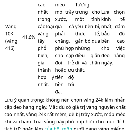
cao
méo
Tượng
nhất
mó, trầy
trưng cho
Lựa chọn
trong
xước,
một tình
kinh tế
Vàng
các loại
giá cả
yêu bền bỉ,
nhất, đảm
10K
vàng
phải
thực tế,
bảo độ
41.6%
(vàng
tây
chăng,
gắn bó qua
bền cao
416)
phổ
phù hợp
những
cho việc
biến,
cho cặp
điều giản
đeo hàng
giá
đôi trẻ
dị và chân
ngày.
thành
hoặc ưu
thật.
hợp lý
tiên độ
nhất.
bền tối
đa.
Lưu ý quan trọng: không nên chọn vàng 24k làm nhẫn
cặp đeo hàng ngày. Mặc dù có giá trị vàng nguyên chất
cao nhất, vàng 24k rất mềm, dễ bị trầy xước, móp méo
khi va chạm. Loại vàng này phù hợp hơn cho mục đích
tích trữ hoặc làm
của hồi môn
dưới dạng vàng miếng,