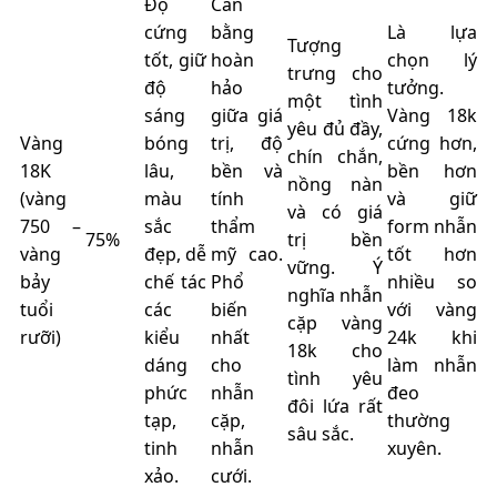
Độ
Cân
cứng
bằng
Là lựa
Tượng
tốt, giữ
hoàn
chọn lý
trưng cho
độ
hảo
tưởng.
một tình
sáng
giữa giá
Vàng 18k
yêu đủ đầy,
Vàng
bóng
trị, độ
cứng hơn,
chín chắn,
18K
lâu,
bền và
bền hơn
nồng nàn
(vàng
màu
tính
và giữ
và có giá
750 –
sắc
thẩm
form nhẫn
75%
trị bền
vàng
đẹp, dễ
mỹ cao.
tốt hơn
vững. Ý
bảy
chế tác
Phổ
nhiều so
nghĩa nhẫn
tuổi
các
biến
với vàng
cặp vàng
rưỡi)
kiểu
nhất
24k khi
18k cho
dáng
cho
làm nhẫn
tình yêu
phức
nhẫn
đeo
đôi lứa rất
tạp,
cặp,
thường
sâu sắc.
tinh
nhẫn
xuyên.
xảo.
cưới.