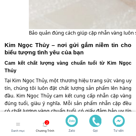
Bảo quản đúng cách giúp cặp nhẫn vàng luôn sá
Kim Ngọc Thủy – nơi gửi gắm niềm tin cho
biểu tượng tình yêu của bạn
Cam kết chất lượng vàng chuẩn tuổi từ Kim Ngọc
Thủy
Tại Kim Ngọc Thủy, một thương hiệu trang sức vàng uy
tín, chúng tôi luôn đặt chất lượng sản phẩm lên hàng
đầu. Kim Ngọc Thủy cam kết cung cấp nhẫn cặp vàng
đúng tuổi, giàu ý nghĩa. Mỗi sản phẩm nhẫn cặp đều
có chất lượng vàng chuẩn tuổi, có giấy đảm bảo uy tín
từ Kim Ngọc Thủy.
Zalo
Gọi
Tư vấn
Danh mục
Chương Trình
Hàm lượng vàng
, ví dụ vàng 18k đảm bảo đủ 75% vàng,