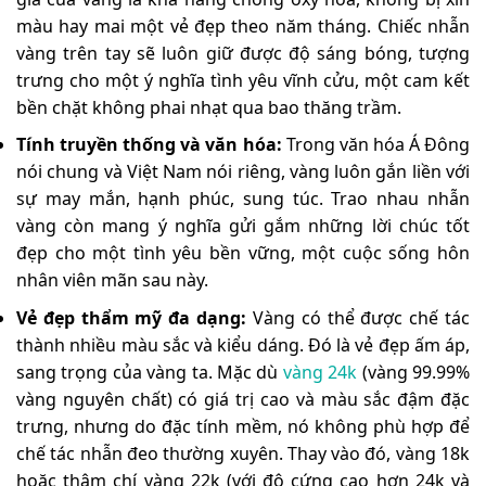
màu hay mai một vẻ đẹp theo năm tháng. Chiếc nhẫn
vàng trên tay sẽ luôn giữ được độ sáng bóng, tượng
trưng cho một ý nghĩa tình yêu vĩnh cửu, một cam kết
bền chặt không phai nhạt qua bao thăng trầm.
Tính truyền thống và văn hóa:
Trong văn hóa Á Đông
nói chung và Việt Nam nói riêng, vàng luôn gắn liền với
sự may mắn, hạnh phúc, sung túc. Trao nhau nhẫn
vàng còn mang ý nghĩa gửi gắm những lời chúc tốt
đẹp cho một tình yêu bền vững, một cuộc sống hôn
nhân viên mãn sau này.
Vẻ đẹp thẩm mỹ đa dạng:
Vàng có thể được chế tác
thành nhiều màu sắc và kiểu dáng. Đó là vẻ đẹp ấm áp,
sang trọng của vàng ta. Mặc dù
vàng 24k
(vàng 99.99%
vàng nguyên chất) có giá trị cao và màu sắc đậm đặc
trưng, nhưng do đặc tính mềm, nó không phù hợp để
chế tác nhẫn đeo thường xuyên. Thay vào đó, vàng 18k
hoặc thậm chí vàng 22k (với độ cứng cao hơn 24k và