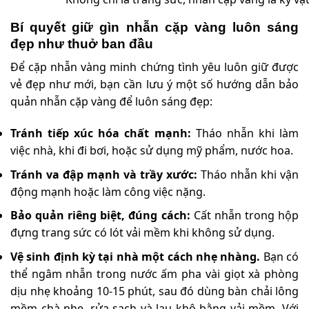
Bí quyết giữ gìn nhẫn cặp vàng luôn sáng
đẹp như thuở ban đầu
Để cặp nhẫn vàng minh chứng tình yêu luôn giữ được
vẻ đẹp như mới, bạn cần lưu ý một số hướng dẫn bảo
quản nhẫn cặp vàng để luôn sáng đẹp:
Tránh tiếp xúc hóa chất mạnh:
Tháo nhẫn khi làm
việc nhà, khi đi bơi, hoặc sử dụng mỹ phẩm, nước hoa.
Tránh va đập mạnh và trầy xước:
Tháo nhẫn khi vận
động mạnh hoặc làm công việc nặng.
Bảo quản riêng biệt, đúng cách:
Cất nhẫn trong hộp
đựng trang sức có lót vải mềm khi không sử dụng.
Vệ sinh định kỳ tại nhà một cách nhẹ nhàng.
Bạn có
thể ngâm nhẫn trong nước ấm pha vài giọt xà phòng
dịu nhẹ khoảng 10-15 phút, sau đó dùng bàn chải lông
mềm chà nhẹ, rửa sạch và lau khô bằng vải mềm. Với