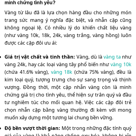
minh chứng tình yêu?
Vàng từ lâu đã là lựa chọn hàng đầu cho những món
trang sức mang ý nghĩa đặc biệt, và nhẫn cặp cũng
không ngoại lệ. Có nhiều lý do khiến chất liệu vàng
(như vàng 10k, 18k, 24k, vàng trắng, vàng hồng) luôn
được các cặp đôi ưu ái:
Giá trị vật chất và tinh thần:
Vàng, dù là
vàng ta
như
vàng 24k, hay các loại vàng tây phổ biến như
vàng 10k
(chứa 41.6% vàng),
vàng 18k
(chứa 75% vàng), đều là
kim loại quý, tượng trưng cho sự sang trọng và thịnh
vượng. Đồng thời, một cặp nhẫn vàng còn là minh
chứng giá trị cho tình yêu, thể hiện sự trân quý và đầu
tư nghiêm túc cho mối quan hệ. Việc các cặp đôi trẻ
chọn nhẫn cặp bằng vàng thường đi kèm với mong
muốn xây dựng một tương lai chung bền vững.
Độ bền vượt thời gian:
Một trong những đặc tính quý
giá của vàng là khả năng chống oxy hóa, không bị xỉn