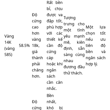
Rất bền
bỉ, chịu
Độ
được va
Tượng
cứng
đập tốt,
trưng cho
cao
phù hợp
Một lựa
một tình
hơn
với các
chọn tốt
Vàng
yêu mạnh
vàng
thiết kế
nếu ưu
14K
mẽ, kiên
58.5%
18k,
cần độ
tiên độ
(vàng
định, sẵn
giá
cứng
bền và
585)
sàng cùng
thành
cáp
ngân sách
nhau
phải
hoặc khi
hợp lý.
đương đầu
chăng
ngân
thử thách.
hơn.
sách
cần cân
nhắc.
Bền
Độ
nhất,
cứng
khó bị