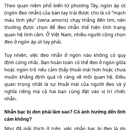
Theo quan niệm phổ biến từ phương Tây, ngón áp út
(ngón đeo nhẫn) của bàn tay trái được cho là có “mạch
máu tình yêu” (vena amoris) chạy thẳng đến tim, nên
thường được chọn để đeo nhẫn thể hiện tình trạng
quan hệ tình cảm. Ở Việt Nam, nhiều người cũng chọn
đeo ở ngón áp út tay phải.
Tuy nhiên, việc đeo nhẫn ở ngón nào không có quy
định cứng nhắc. Bạn hoàn toàn có thể đeo ở ngón giữa
hoặc ngón trỏ nếu cảm thấy thoải mái hơn hoặc chưa
muốn khẳng định quá rõ ràng về mối quan hệ. Điều
quan trọng nhất là sự thoải mái của người đeo và ý
nghĩa riêng mà cả hai bạn cùng đặt vào vị trí chiếc
nhẫn.
Nhẫn bạc bị đen phải làm sao? Có ảnh hưởng đến tình
cảm không?
Như đã giải thích ở trên, việc nhẫn bạc bị đen là do