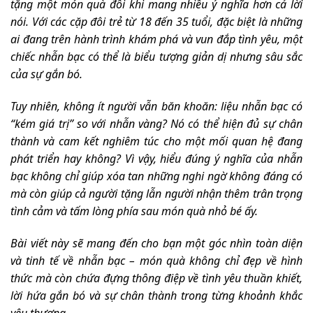
tặng một món quà đôi khi mang nhiều ý nghĩa hơn cả lời
nói. Với các cặp đôi trẻ từ 18 đến 35 tuổi, đặc biệt là những
ai đang trên hành trình khám phá và vun đắp tình yêu, một
chiếc nhẫn bạc có thể là biểu tượng giản dị nhưng sâu sắc
của sự gắn bó.
Tuy nhiên, không ít người vẫn băn khoăn: liệu nhẫn bạc có
“kém giá trị” so với nhẫn vàng? Nó có thể hiện đủ sự chân
thành và cam kết nghiêm túc cho một mối quan hệ đang
phát triển hay không? Vì vậy, hiểu đúng ý nghĩa của nhẫn
bạc không chỉ giúp xóa tan những nghi ngờ không đáng có
mà còn giúp cả người tặng lẫn người nhận thêm trân trọng
tình cảm và tấm lòng phía sau món quà nhỏ bé ấy.
Bài viết này sẽ mang đến cho bạn một góc nhìn toàn diện
và tinh tế về nhẫn bạc – món quà không chỉ đẹp về hình
thức mà còn chứa đựng thông điệp về tình yêu thuần khiết,
lời hứa gắn bó và sự chân thành trong từng khoảnh khắc
yêu thương.