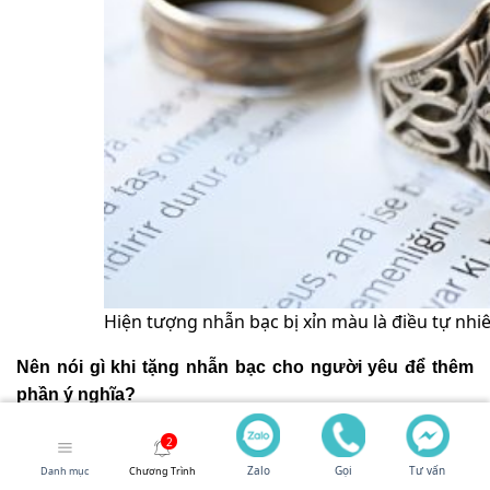
Hiện tượng nhẫn bạc bị xỉn màu là điều tự nhiê
Nên nói gì khi tặng nhẫn bạc cho người yêu để thêm
phần ý nghĩa?
Không có công thức lời nói nào hoàn hảo cho tất cả
mọi người, điều quan trọng nhất là sự chân thành xuất
Zalo
Gọi
Tư vấn
Danh mục
Chương Trình
phát từ trái tim bạn. Hãy tập trung vào tình cảm và