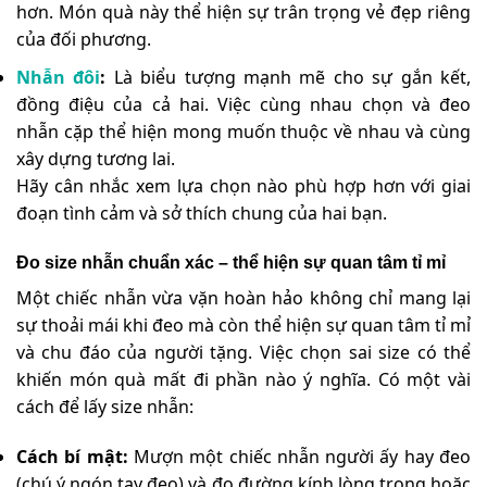
hơn. Món quà này thể hiện sự trân trọng vẻ đẹp riêng
của đối phương.
Nhẫn đôi
:
Là biểu tượng mạnh mẽ cho sự gắn kết,
đồng điệu của cả hai. Việc cùng nhau chọn và đeo
nhẫn cặp thể hiện mong muốn thuộc về nhau và cùng
xây dựng tương lai.
Hãy cân nhắc xem lựa chọn nào phù hợp hơn với giai
đoạn tình cảm và sở thích chung của hai bạn.
Đo size nhẫn chuẩn xác – thể hiện sự quan tâm tỉ mỉ
Một chiếc nhẫn vừa vặn hoàn hảo không chỉ mang lại
sự thoải mái khi đeo mà còn thể hiện sự quan tâm tỉ mỉ
và chu đáo của người tặng. Việc chọn sai size có thể
khiến món quà mất đi phần nào ý nghĩa. Có một vài
cách để lấy size nhẫn:
Cách bí mật:
Mượn một chiếc nhẫn người ấy hay đeo
(chú ý ngón tay đeo) và đo đường kính lòng trong hoặc