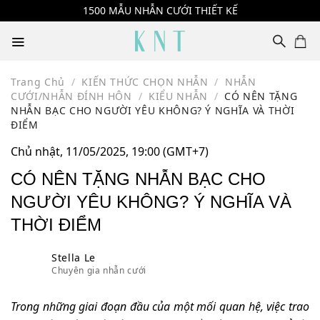
Skip
1500 MẪU NHẪN CƯỚI THIẾT KẾ
to
content
Trang Chủ
/
KIẾN THỨC CHỌN NHẪN
/
NHẪN
CƯỚI/NHẪN ĐÍNH HÔN
/
KIỂU NHẪN
/
CÓ NÊN TẶNG
NHẪN BẠC CHO NGƯỜI YÊU KHÔNG? Ý NGHĨA VÀ THỜI
ĐIỂM
Chủ nhật, 11/05/2025, 19:00 (GMT+7)
CÓ NÊN TẶNG NHẪN BẠC CHO
NGƯỜI YÊU KHÔNG? Ý NGHĨA VÀ
THỜI ĐIỂM
Stella Le
Chuyên gia nhẫn cưới
Trong những giai đoạn đầu của một mối quan hệ, việc trao