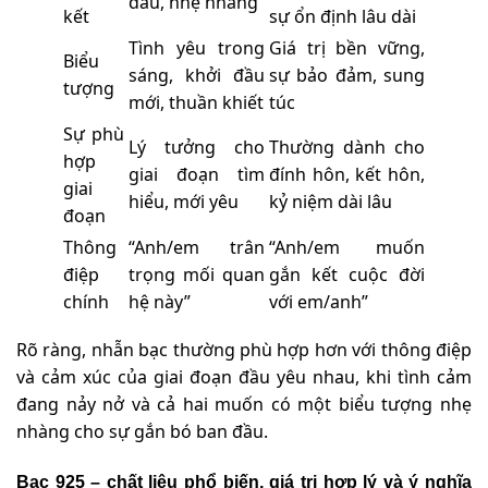
đầu, nhẹ nhàng
kết
sự ổn định lâu dài
Tình yêu trong
Giá trị bền vững,
Biểu
sáng, khởi đầu
sự bảo đảm, sung
tượng
mới, thuần khiết
túc
Sự phù
Lý tưởng cho
Thường dành cho
hợp
giai đoạn tìm
đính hôn, kết hôn,
giai
hiểu, mới yêu
kỷ niệm dài lâu
đoạn
Thông
“Anh/em trân
“Anh/em muốn
điệp
trọng mối quan
gắn kết cuộc đời
chính
hệ này”
với em/anh”
Rõ ràng, nhẫn bạc thường phù hợp hơn với thông điệp
và cảm xúc của giai đoạn đầu yêu nhau, khi tình cảm
đang nảy nở và cả hai muốn có một biểu tượng nhẹ
nhàng cho sự gắn bó ban đầu.
Bạc 925 – chất liệu phổ biến, giá trị hợp lý và ý nghĩa