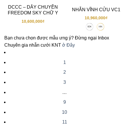
DCCC – DÂY CHUYỀN
NHẪN VĨNH CỬU VC1
FREEDOM SKY CHỮ Y
10,960,000
₫
10,600,000
₫
Bạn chưa chọn được mẫu ưng ý? Đừng ngại Inbox
Chuyên gia nhẫn cưới KNT
ở Đây
1
2
3
…
9
10
11