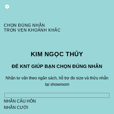
CHỌN ĐÚNG NHẪN
TRỌN VẸN KHOẢNH KHẮC
KIM NGỌC THỦY
ĐỂ KNT GIÚP BẠN CHỌN ĐÚNG NHẪN
Nhận tư vấn theo ngân sách, hỗ trợ đo size và thửu nhẫn
tại showroom
NHẪN CẦU HÔN
NHẪN CƯỚI