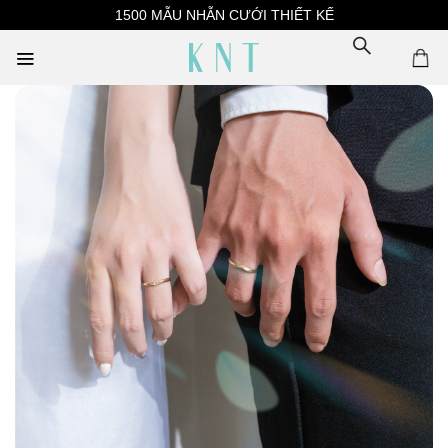
Skip
1500 MẪU NHẪN CƯỚI THIẾT KẾ
to
content