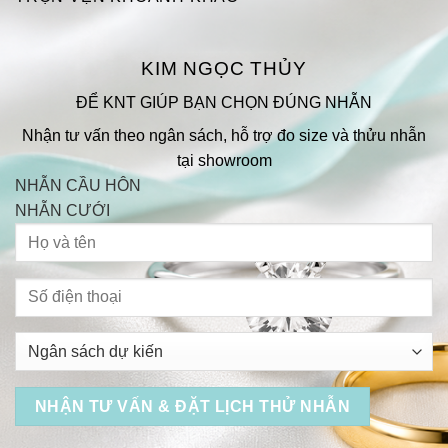
KIM NGỌC THỦY
ĐỂ KNT GIÚP BẠN CHỌN ĐÚNG NHẪN
Nhận tư vấn theo ngân sách, hỗ trợ đo size và thửu nhẫn
tại showroom
NHẪN CẦU HÔN
NHẪN CƯỚI