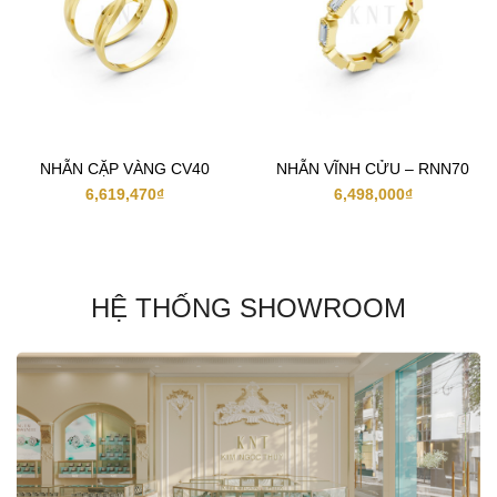
NHẪN CẶP VÀNG CV40
NHẪN VĨNH CỬU – RNN70
6,619,470
₫
6,498,000
₫
HỆ THỐNG SHOWROOM