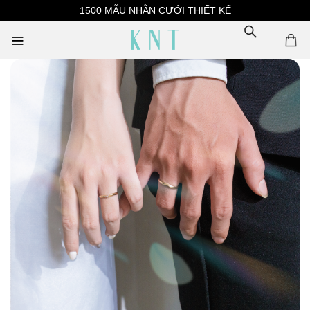
Skip
1500 MẪU NHẪN CƯỚI THIẾT KẾ
to
content