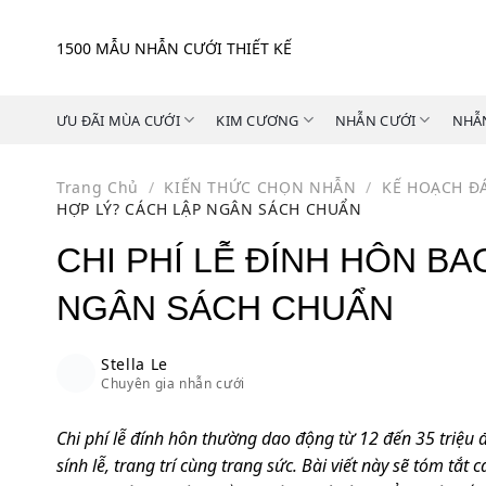
Skip
to
1500 MẪU NHẪN CƯỚI THIẾT KẾ
content
ƯU ĐÃI MÙA CƯỚI
KIM CƯƠNG
NHẪN CƯỚI
NHẪ
Trang Chủ
/
KIẾN THỨC CHỌN NHẪN
/
KẾ HOẠCH Đ
HỢP LÝ? CÁCH LẬP NGÂN SÁCH CHUẨN
CHI PHÍ LỄ ĐÍNH HÔN BA
NGÂN SÁCH CHUẨN
Stella Le
Chuyên gia nhẫn cưới
Chi phí lễ đính hôn thường dao động từ 12 đến 35 triệu
sính lễ, trang trí cùng trang sức. Bài viết này sẽ tóm t