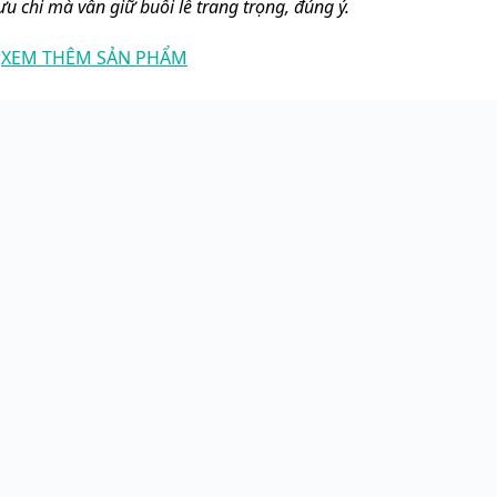
 ưu chi mà vẫn giữ buổi lễ trang trọng, đúng ý.
:
XEM THÊM SẢN PHẨM