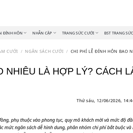
N ĐÍNH HÔN
NHẪN CẶP
TRANG SỨC CƯỚI
BST TRANG SỨ
ÁM CƯỚI
/
NGÂN SÁCH CƯỚI
/
CHI PHÍ LỄ ĐÍNH HÔN BAO N
O NHIÊU LÀ HỢP LÝ? CÁCH L
Thứ sáu, 12/06/2026, 14:
 đồng, phụ thuộc vào phong tục, quy mô khách mời và mức độ đầ
ắt các mức ngân sách dễ hình dung, phân nhóm chi phí bắt buộc và 