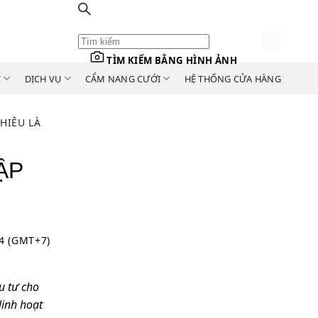
TÌM KIẾM BẰNG HÌNH ẢNH
C
DỊCH VỤ
CẨM NANG CƯỚI
HỆ THỐNG CỬA HÀNG
HIÊU LÀ
ẬP
44 (GMT+7)
u tư cho
linh hoạt