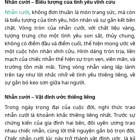
Nhẫn cưới – Biểu tượng của tình yêu vĩnh cửu
Nhẫn cưới
, không đơn thuần là món trang sức, mà còn
là biểu tượng của tình yêu, hôn nhân và sự gắn kết bền
chặt. Vòng tròn của nhẫn cưới, với chất liệu vàng,
tượng trưng cho một tình yêu son sắt, thủy chung,
không có điểm đầu và điểm cuối, thể hiện mong ước về
một cuộc hôn nhân vĩnh cửu. Hình dáng tròn trịa, liền
mạch của chiếc nhẫn thể hiện sự trọn vẹn, viên mãn, và
trường tồn mãi mãi. Từng vòng nhẫn vàng lấp lánh
trên tay như lời nhắc nhở về tình yêu thiêng liêng, về
sự gắn bó keo sơn giữa hai người.
Nhẫn cưới – Vật đính ước thiêng liêng
Trong ngày trọng đại của cuộc đời, nghi thức trao
nhẫn cưới là khoảnh khắc thiêng liêng nhất. Trước sự
chứng kiến của gia đình hai bên, đôi uyên ương trao
nhau chiếc nhẫn, cùng lời thề nguyện gắn bó trọn đời.
Chiếc nhẫn cưới lúc này trở thành vật đính ước, là kỷ