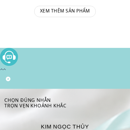
XEM THÊM SẢN PHẨM
CHỌN ĐÚNG NHẪN
TRỌN VẸN KHOẢNH KHẮC
KIM NGỌC THỦY