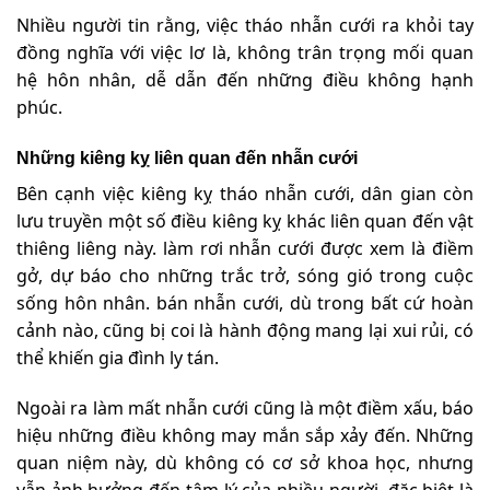
Nhiều người tin rằng, việc tháo nhẫn cưới ra khỏi tay
đồng nghĩa với việc lơ là, không trân trọng mối quan
hệ hôn nhân, dễ dẫn đến những điều không hạnh
phúc.
Những kiêng kỵ liên quan đến nhẫn cưới
Bên cạnh việc kiêng kỵ tháo nhẫn cưới, dân gian còn
lưu truyền một số điều kiêng kỵ khác liên quan đến vật
thiêng liêng này. làm rơi nhẫn cưới được xem là điềm
gở, dự báo cho những trắc trở, sóng gió trong cuộc
sống hôn nhân. bán nhẫn cưới, dù trong bất cứ hoàn
cảnh nào, cũng bị coi là hành động mang lại xui rủi, có
thể khiến gia đình ly tán.
Ngoài ra làm mất nhẫn cưới cũng là một điềm xấu, báo
hiệu những điều không may mắn sắp xảy đến. Những
quan niệm này, dù không có cơ sở khoa học, nhưng
vẫn ảnh hưởng đến tâm lý của nhiều người, đặc biệt là