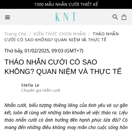
Skip
1500 MẪU NHẪN CƯỚI THIẾT KẾ
to
content
Trang Chủ
/
KIẾN THỨC CHỌN NHẪN
/
THÁO NHẪN
CƯỚI CÓ SAO KHÔNG? QUAN NIỆM VÀ THỰC TẾ
Thứ bảy, 01/02/2025, 09:03 (GMT+7)
THÁO NHẪN CƯỚI CÓ SAO
KHÔNG? QUAN NIỆM VÀ THỰC TẾ
Stella Le
Chuyên gia nhẫn cưới
Nhẫn cưới, biểu tượng thiêng liêng của tình yêu và sự gắn
kết, luôn đi cùng với những băn khoăn về việc tháo ra. Liệu
tháo nhẫn cưới có ảnh hưởng đến hạnh phúc lứa đôi? Có
mang đến những điều không may mắn cho cuộc sống hôn