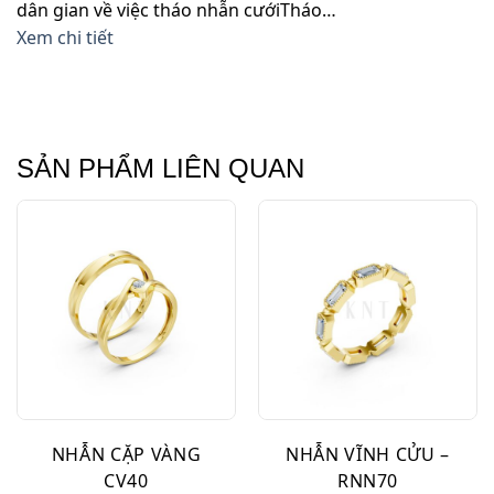
dân gian về việc tháo nhẫn cướiTháo…
Xem chi tiết
SẢN PHẨM LIÊN QUAN
NHẪN CẶP VÀNG
NHẪN VĨNH CỬU –
CV40
RNN70