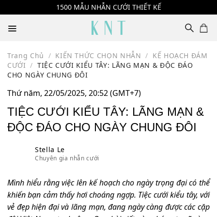
Skip
1500 MẪU NHẪN CƯỚI THIẾT KẾ
to
content
Trang Chủ
/
KIẾN THỨC CHỌN NHẪN
/
KẾ HOẠCH ĐÁM
CƯỚI
/
TIỆC CƯỚI KIỂU TÂY: LÃNG MẠN & ĐỘC ĐÁO
CHO NGÀY CHUNG ĐÔI
Thứ năm, 22/05/2025, 20:52 (GMT+7)
TIỆC CƯỚI KIỂU TÂY: LÃNG MẠN &
ĐỘC ĐÁO CHO NGÀY CHUNG ĐÔI
Stella Le
Chuyên gia nhẫn cưới
Mình hiểu rằng việc lên kế hoạch cho ngày trọng đại có thể
khiến bạn cảm thấy hơi choáng ngợp. Tiệc cưới kiểu tây, với
vẻ đẹp hiện đại và lãng mạn, đang ngày càng được các cặp