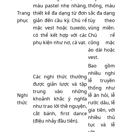
màu pastel nhẹ nhàng,
thống, màu
Trang
thiết kế đa dạng từ đơn
sắc đa dạng
phục
giản đến cầu kỳ. Chú rể
tùy theo
mặc vest hoặc tuxedo,
vùng miền.
có thể kết hợp với các
Chú rể
phụ kiện như nơ, cà vạt.
cũng mặc
áo dài hoặc
vest.
Bao gồm
nhiều nghi
Các nghi thức thường
lễ truyền
được giản lược và tập
thống như
trung vào những
Nghi
lễ ăn hỏi, lễ
khoảnh khắc ý nghĩa
thức
rước dâu, lễ
như trao lời thề nguyện,
gia tiên, với
cắt bánh, first dance
nhiều thủ
(điệu nhảy đầu tiên).
tục và lễ
vật.