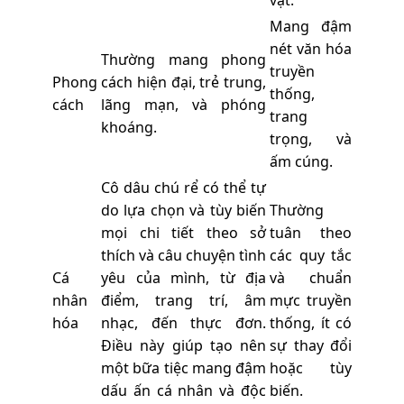
Mang đậm
nét văn hóa
Thường mang phong
truyền
Phong
cách hiện đại, trẻ trung,
thống,
cách
lãng mạn, và phóng
trang
khoáng.
trọng, và
ấm cúng.
Cô dâu chú rể có thể tự
do lựa chọn và tùy biến
Thường
mọi chi tiết theo sở
tuân theo
thích và câu chuyện tình
các quy tắc
Cá
yêu của mình, từ địa
và chuẩn
nhân
điểm, trang trí, âm
mực truyền
hóa
nhạc, đến thực đơn.
thống, ít có
Điều này giúp tạo nên
sự thay đổi
một bữa tiệc mang đậm
hoặc tùy
dấu ấn cá nhân và độc
biến.