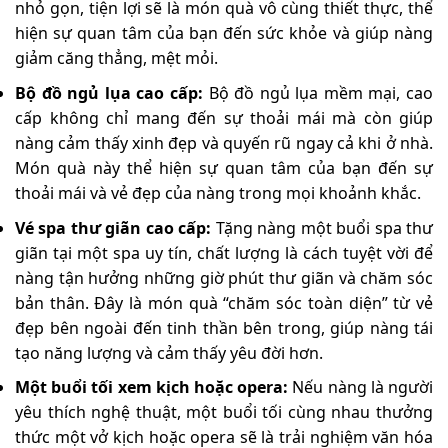
nhỏ gọn, tiện lợi sẽ là món quà vô cùng thiết thực, thể
hiện sự quan tâm của bạn đến sức khỏe và giúp nàng
giảm căng thẳng, mệt mỏi.
Bộ đồ ngủ lụa cao cấp:
Bộ đồ ngủ lụa mềm mại, cao
cấp không chỉ mang đến sự thoải mái mà còn giúp
nàng cảm thấy xinh đẹp và quyến rũ ngay cả khi ở nhà.
Món quà này thể hiện sự quan tâm của bạn đến sự
thoải mái và vẻ đẹp của nàng trong mọi khoảnh khắc.
Vé spa thư giãn cao cấp:
Tặng nàng một buổi spa thư
giãn tại một spa uy tín, chất lượng là cách tuyệt vời để
nàng tận hưởng những giờ phút thư giãn và chăm sóc
bản thân. Đây là món quà “chăm sóc toàn diện” từ vẻ
đẹp bên ngoài đến tinh thần bên trong, giúp nàng tái
tạo năng lượng và cảm thấy yêu đời hơn.
Một buổi tối xem kịch hoặc opera:
Nếu nàng là người
yêu thích nghệ thuật, một buổi tối cùng nhau thưởng
thức một vở kịch hoặc opera sẽ là trải nghiệm văn hóa