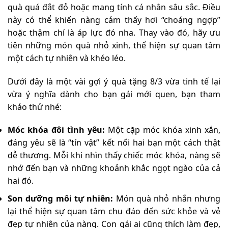
quà quá đắt đỏ hoặc mang tính cá nhân sâu sắc. Điều
này có thể khiến nàng cảm thấy hơi “choáng ngợp”
hoặc thậm chí là áp lực đó nha. Thay vào đó, hãy ưu
tiên những món quà nhỏ xinh, thể hiện sự quan tâm
một cách tự nhiên và khéo léo.
Dưới đây là một vài gợi ý quà tặng 8/3 vừa tinh tế lại
vừa ý nghĩa dành cho bạn gái mới quen, bạn tham
khảo thử nhé:
Móc khóa đôi tình yêu:
Một cặp móc khóa xinh xắn,
đáng yêu sẽ là “tín vật” kết nối hai bạn một cách thật
dễ thương. Mỗi khi nhìn thấy chiếc móc khóa, nàng sẽ
nhớ đến bạn và những khoảnh khắc ngọt ngào của cả
hai đó.
Son dưỡng môi tự nhiên:
Món quà nhỏ nhắn nhưng
lại thể hiện sự quan tâm chu đáo đến sức khỏe và vẻ
đẹp tự nhiên của nàng. Con gái ai cũng thích làm đẹp,