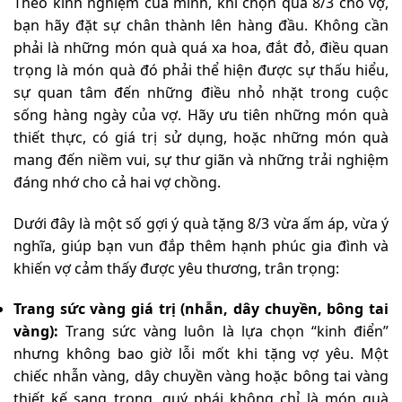
Theo kinh nghiệm của mình, khi chọn quà 8/3 cho vợ,
bạn hãy đặt sự chân thành lên hàng đầu. Không cần
phải là những món quà quá xa hoa, đắt đỏ, điều quan
trọng là món quà đó phải thể hiện được sự thấu hiểu,
sự quan tâm đến những điều nhỏ nhặt trong cuộc
sống hàng ngày của vợ. Hãy ưu tiên những món quà
thiết thực, có giá trị sử dụng, hoặc những món quà
mang đến niềm vui, sự thư giãn và những trải nghiệm
đáng nhớ cho cả hai vợ chồng.
Dưới đây là một số gợi ý quà tặng 8/3 vừa ấm áp, vừa ý
nghĩa, giúp bạn vun đắp thêm hạnh phúc gia đình và
khiến vợ cảm thấy được yêu thương, trân trọng:
Trang sức vàng giá trị (nhẫn, dây chuyền, bông tai
vàng):
Trang sức vàng luôn là lựa chọn “kinh điển”
nhưng không bao giờ lỗi mốt khi tặng vợ yêu. Một
chiếc nhẫn vàng, dây chuyền vàng hoặc bông tai vàng
thiết kế sang trọng, quý phái không chỉ là món quà