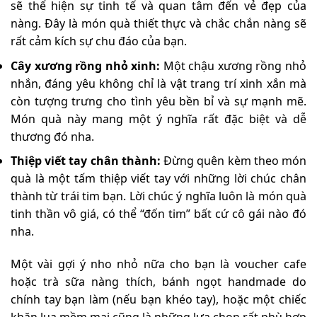
sẽ thể hiện sự tinh tế và quan tâm đến vẻ đẹp của
nàng. Đây là món quà thiết thực và chắc chắn nàng sẽ
rất cảm kích sự chu đáo của bạn.
Cây xương rồng nhỏ xinh:
Một chậu xương rồng nhỏ
nhắn, đáng yêu không chỉ là vật trang trí xinh xắn mà
còn tượng trưng cho tình yêu bền bỉ và sự mạnh mẽ.
Món quà này mang một ý nghĩa rất đặc biệt và dễ
thương đó nha.
Thiệp viết tay chân thành:
Đừng quên kèm theo món
quà là một tấm thiệp viết tay với những lời chúc chân
thành từ trái tim bạn. Lời chúc ý nghĩa luôn là món quà
tinh thần vô giá, có thể “đốn tim” bất cứ cô gái nào đó
nha.
Một vài gợi ý nho nhỏ nữa cho bạn là voucher cafe
hoặc trà sữa nàng thích, bánh ngọt handmade do
chính tay bạn làm (nếu bạn khéo tay), hoặc một chiếc