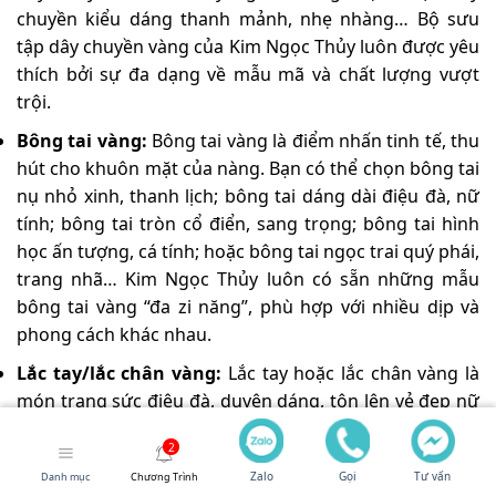
chuyền kiểu dáng thanh mảnh, nhẹ nhàng… Bộ sưu
tập dây chuyền vàng của Kim Ngọc Thủy luôn được yêu
thích bởi sự đa dạng về mẫu mã và chất lượng vượt
trội.
Bông tai vàng:
Bông tai vàng là điểm nhấn tinh tế, thu
hút cho khuôn mặt của nàng. Bạn có thể chọn bông tai
nụ nhỏ xinh, thanh lịch; bông tai dáng dài điệu đà, nữ
tính; bông tai tròn cổ điển, sang trọng; bông tai hình
học ấn tượng, cá tính; hoặc bông tai ngọc trai quý phái,
trang nhã… Kim Ngọc Thủy luôn có sẵn những mẫu
bông tai vàng “đa zi năng”, phù hợp với nhiều dịp và
phong cách khác nhau.
Lắc tay/lắc chân vàng:
Lắc tay hoặc lắc chân vàng là
món trang sức điệu đà, duyên dáng, tôn lên vẻ đẹp nữ
tính và mềm mại của nàng. Bạn có thể chọn lắc tay
charm ngộ nghĩnh, đáng yêu; lắc tay trơn đơn giản,
Zalo
Gọi
Tư vấn
Danh mục
Chương Trình
thanh lịch; lắc tay khắc chữ ý nghĩa, cá tính; hoặc lắc