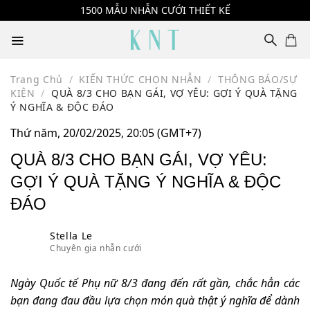
Skip
1500 MẪU NHẪN CƯỚI THIẾT KẾ
to
content
Trang Chủ
/
KIẾN THỨC CHỌN NHẪN
/
THÔNG BÁO/SỰ
KIỆN
/
QUÀ 8/3 CHO BẠN GÁI, VỢ YÊU: GỢI Ý QUÀ TẶNG
Ý NGHĨA & ĐỘC ĐÁO
Thứ năm, 20/02/2025, 20:05 (GMT+7)
QUÀ 8/3 CHO BẠN GÁI, VỢ YÊU:
GỢI Ý QUÀ TẶNG Ý NGHĨA & ĐỘC
ĐÁO
Stella Le
Chuyên gia nhẫn cưới
Ngày Quốc tế Phụ nữ 8/3 đang đến rất gần, chắc hẳn các
bạn đang đau đầu lựa chọn món quà thật ý nghĩa để dành