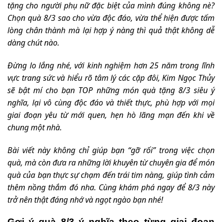
tặng cho người phụ nữ đặc biệt của mình đúng không nè?
Chọn quà 8/3 sao cho vừa độc đáo, vừa thể hiện được tấm
lòng chân thành mà lại hợp ý nàng thì quả thật không dễ
dàng chút nào.
Đừng lo lắng nhé, với kinh nghiệm hơn 25 năm trong lĩnh
vực trang sức và hiểu rõ tâm lý các cặp đôi, Kim Ngọc Thủy
sẽ bật mí cho bạn TOP những món quà tặng 8/3 siêu ý
nghĩa, lại vô cùng độc đáo và thiết thực, phù hợp với mọi
giai đoạn yêu từ mới quen, hẹn hò lãng mạn đến khi về
chung một nhà.
Bài viết này không chỉ giúp bạn “gỡ rối” trong việc chọn
quà, mà còn đưa ra những lời khuyên từ chuyên gia để món
quà của bạn thực sự chạm đến trái tim nàng, giúp tình cảm
thêm nồng thắm đó nha. Cùng khám phá ngay để 8/3 này
trở nên thật đáng nhớ và ngọt ngào bạn nhé!
Gợi ý quà 8/3 ý nghĩa theo từng giai đoạn