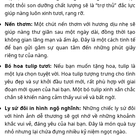
một thỏi son dưỡng chất lượng sẽ là “trợ thủ” đắc lực
giúp nàng luôn xinh tươi, rạng rỡ.
Nến thơm:
Một chút nến thơm với hương dịu nhẹ sẽ
giúp nàng thư giãn sau một ngày dài, đồng thời tạo
không gian lãng mạn và ấm áp. Đây là một cách tinh tế
để bạn gửi gắm sự quan tâm đến những phút giây
riêng tư của nàng.
Bó hoa tulip tươi:
Nếu bạn muốn tặng hoa, tulip là
một lựa chọn tuyệt vời. Hoa tulip tượng trưng cho tình
yêu đẹp và sự khởi đầu tươi mới, rất phù hợp với giai
đoạn mới quen của hai bạn. Một bó tulip xinh xắn chắc
chắn sẽ khiến nàng cảm thấy vui vẻ và bất ngờ.
Ly sứ đôi in hình ngộ nghĩnh:
Những chiếc ly sứ đôi
với hình ảnh dễ thương sẽ gợi nhớ về những khoảnh
khắc vui vẻ, đáng yêu của hai bạn. Đây là món quà tuy
nhỏ nhưng lại chứa đựng nhiều kỷ niệm ngọt ngào.