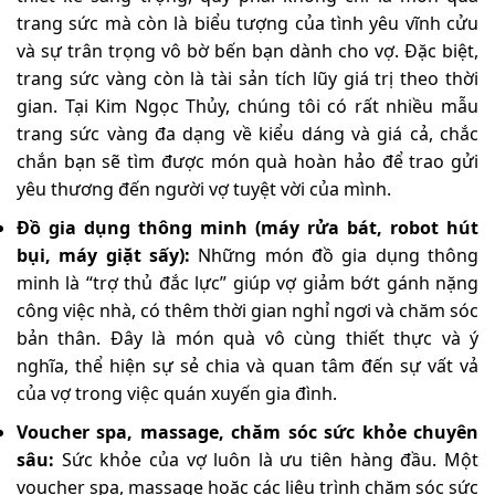
trang sức mà còn là biểu tượng của tình yêu vĩnh cửu
và sự trân trọng vô bờ bến bạn dành cho vợ. Đặc biệt,
trang sức vàng còn là tài sản tích lũy giá trị theo thời
gian. Tại Kim Ngọc Thủy, chúng tôi có rất nhiều mẫu
trang sức vàng đa dạng về kiểu dáng và giá cả, chắc
chắn bạn sẽ tìm được món quà hoàn hảo để trao gửi
yêu thương đến người vợ tuyệt vời của mình.
Đồ gia dụng thông minh (máy rửa bát, robot hút
bụi, máy giặt sấy):
Những món đồ gia dụng thông
minh là “trợ thủ đắc lực” giúp vợ giảm bớt gánh nặng
công việc nhà, có thêm thời gian nghỉ ngơi và chăm sóc
bản thân. Đây là món quà vô cùng thiết thực và ý
nghĩa, thể hiện sự sẻ chia và quan tâm đến sự vất vả
của vợ trong việc quán xuyến gia đình.
Voucher spa, massage, chăm sóc sức khỏe chuyên
sâu:
Sức khỏe của vợ luôn là ưu tiên hàng đầu. Một
voucher spa, massage hoặc các liệu trình chăm sóc sức