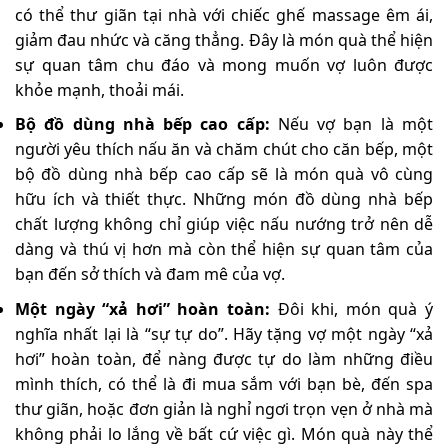
có thể thư giãn tại nhà với chiếc ghế massage êm ái,
giảm đau nhức và căng thẳng. Đây là món quà thể hiện
sự quan tâm chu đáo và mong muốn vợ luôn được
khỏe mạnh, thoải mái.
Bộ đồ dùng nhà bếp cao cấp:
Nếu vợ bạn là một
người yêu thích nấu ăn và chăm chút cho căn bếp, một
bộ đồ dùng nhà bếp cao cấp sẽ là món quà vô cùng
hữu ích và thiết thực. Những món đồ dùng nhà bếp
chất lượng không chỉ giúp việc nấu nướng trở nên dễ
dàng và thú vị hơn mà còn thể hiện sự quan tâm của
bạn đến sở thích và đam mê của vợ.
Một ngày “xả hơi” hoàn toàn:
Đôi khi, món quà ý
nghĩa nhất lại là “sự tự do”. Hãy tặng vợ một ngày “xả
hơi” hoàn toàn, để nàng được tự do làm những điều
mình thích, có thể là đi mua sắm với bạn bè, đến spa
thư giãn, hoặc đơn giản là nghỉ ngơi trọn vẹn ở nhà mà
không phải lo lắng về bất cứ việc gì. Món quà này thể