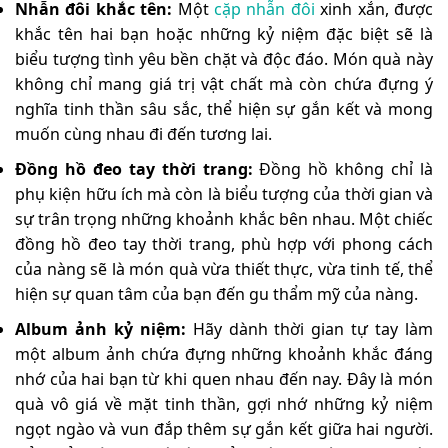
Nhẫn đôi khắc tên:
Một
cặp nhẫn đôi
xinh xắn, được
khắc tên hai bạn hoặc những kỷ niệm đặc biệt sẽ là
biểu tượng tình yêu bền chặt và độc đáo. Món quà này
không chỉ mang giá trị vật chất mà còn chứa đựng ý
nghĩa tinh thần sâu sắc, thể hiện sự gắn kết và mong
muốn cùng nhau đi đến tương lai.
Đồng hồ đeo tay thời trang:
Đồng hồ không chỉ là
phụ kiện hữu ích mà còn là biểu tượng của thời gian và
sự trân trọng những khoảnh khắc bên nhau. Một chiếc
đồng hồ đeo tay thời trang, phù hợp với phong cách
của nàng sẽ là món quà vừa thiết thực, vừa tinh tế, thể
hiện sự quan tâm của bạn đến gu thẩm mỹ của nàng.
Album ảnh kỷ niệm:
Hãy dành thời gian tự tay làm
một album ảnh chứa đựng những khoảnh khắc đáng
nhớ của hai bạn từ khi quen nhau đến nay. Đây là món
quà vô giá về mặt tinh thần, gợi nhớ những kỷ niệm
ngọt ngào và vun đắp thêm sự gắn kết giữa hai người.