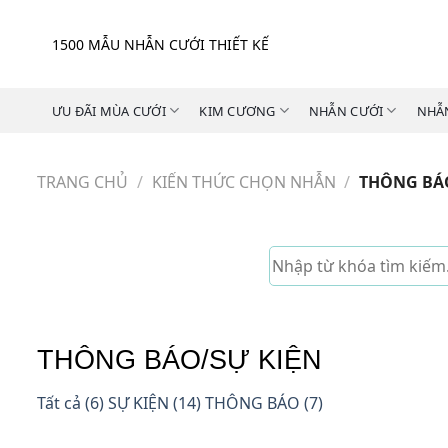
Skip
to
1500 MẪU NHẪN CƯỚI THIẾT KẾ
content
ƯU ĐÃI MÙA CƯỚI
KIM CƯƠNG
NHẪN CƯỚI
NHẪ
TRANG CHỦ
/
KIẾN THỨC CHỌN NHẪN
/
THÔNG BÁO
THÔNG BÁO/SỰ KIỆN
Tất cả
(6)
SỰ KIỆN
(14)
THÔNG BÁO
(7)