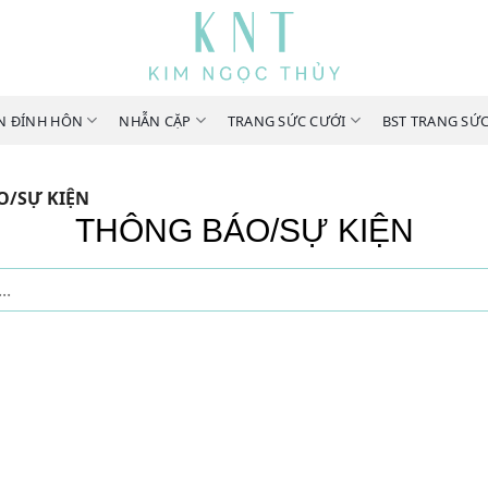
N ĐÍNH HÔN
NHẪN CẶP
TRANG SỨC CƯỚI
BST TRANG SỨ
/SỰ KIỆN
THÔNG BÁO/SỰ KIỆN