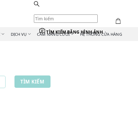
TÌM KIẾM BẰNG HÌNH ẢNH
C
DỊCH VỤ
CẨM NANG CƯỚI
HỆ THỐNG CỬA HÀNG
TÌM KIẾM