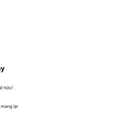
ay
nữ hữu”.
à mang lại