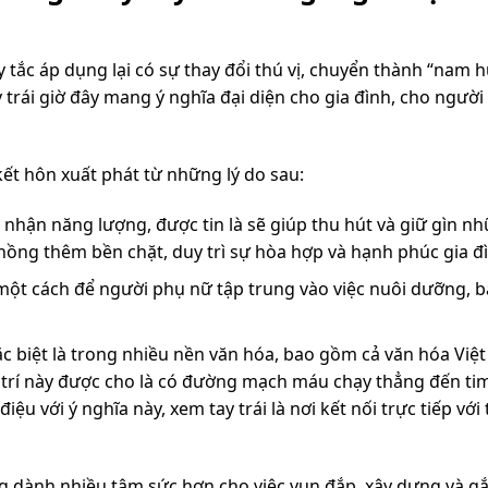
tắc áp dụng lại có sự thay đổi thú vị, chuyển thành “nam 
ay trái giờ đây mang ý nghĩa đại diện cho gia đình, cho người
kết hôn xuất phát từ những lý do sau:
iếp nhận năng lượng, được tin là sẽ giúp thu hút và giữ gìn 
ồng thêm bền chặt, duy trì sự hòa hợp và hạnh phúc gia đ
ột cách để người phụ nữ tập trung vào việc nuôi dưỡng, b
c biệt là trong nhiều nền văn hóa, bao gồm cả văn hóa Việ
ị trí này được cho là có đường mạch máu chạy thẳng đến ti
u với ý nghĩa này, xem tay trái là nơi kết nối trực tiếp với
g dành nhiều tâm sức hơn cho việc vun đắp, xây dựng và gắ