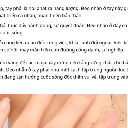
, tay phải là nơi phát ra năng lượng. Đeo nhẫn ở tay này g
át triển cá nhân, hoàn thiện bản thân.
hải thúc đẩy hành động, sự quyết đoán. Đeo nhẫn ở đây có 
 cuộc sống.
i cũng liên quan đến công việc, khía cạnh đối ngoại. Việc k
hêm cơ hội, may mắn trên con đường công danh, sự nghiệp.
điểm vàng để các cô gái xây dựng nền tảng vững chắc cho b
nh. Đeo nhẫn ở tay phải như một cách tập trung nguồn lực 
ạn đang tận hưởng cuộc sống độc thân vui vẻ, tập trung và