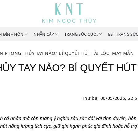
N ĐÍNH HÔN
NHẪN CẶP
TRANG SỨC CƯỚI
BST TRANG SỨ
 PHONG THỦY TAY NÀO? BÍ QUYẾT HÚT TÀI LỘC, MAY MẮN
Y TAY NÀO? BÍ QUYẾT HÚT 
Thứ ba, 06/05/2025, 22:
ch cá nhân mà còn mang ý nghĩa sâu sắc đối với tình duyên, hôn
hút năng lượng tích cực, giữ gìn hạnh phúc gia đình hoặc hỗ trợ