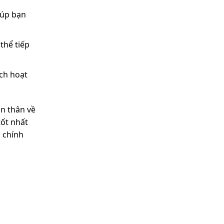
iúp bạn
thể tiếp
ích hoạt
ản thân về
tốt nhất
o chính