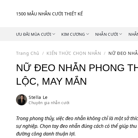
Skip
to
1500 MẪU NHẪN CƯỚI THIẾT KẾ
content
ƯU ĐÃI MÙA CƯỚI
KIM CƯƠNG
NHẪN CƯỚI
NHẪ
Trang Chủ
/
KIẾN THỨC CHỌN NHẪN
/
NỮ ĐEO NHẪN
NỮ ĐEO NHẪN PHONG THỦ
LỘC, MAY MẮN
Stella Le
Chuyên gia nhẫn cưới
Trong phong thủy, việc đeo nhẫn không chỉ là một sở thí
sự nghiệp. Chọn tay đeo nhẫn đúng cách có thể giúp thu 
đường công danh thuận lợi.