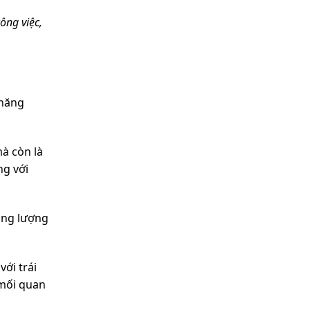
ông việc,
 năng
mà còn là
ng với
ăng lượng
với trái
 mối quan