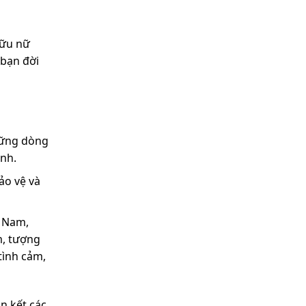
hữu nữ
 bạn đời
những dòng
ình.
ảo vệ và
t Nam,
m, tượng
 tình cảm,
n kết các