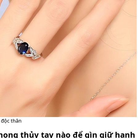
 độc thân
hong thủy tay nào để gìn giữ hạnh