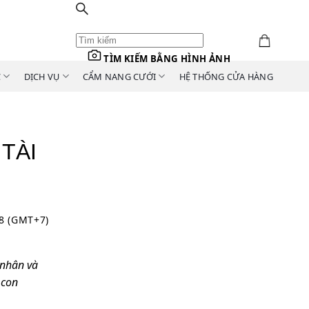
TÌM KIẾM BẰNG HÌNH ẢNH
C
DỊCH VỤ
CẨM NANG CƯỚI
HỆ THỐNG CỬA HÀNG
TÀI
58 (GMT+7)
 nhân và
 con