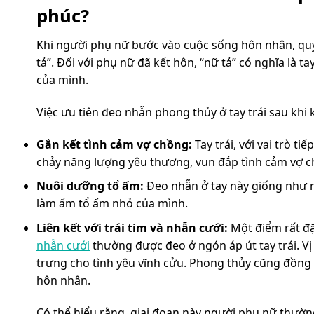
phúc?
Khi người phụ nữ bước vào cuộc sống hôn nhân, quy 
tả”. Đối với phụ nữ đã kết hôn, “nữ tả” có nghĩa là t
của mình.
Việc ưu tiên đeo nhẫn phong thủy ở tay trái sau khi 
Gắn kết tình cảm vợ chồng:
Tay trái, với vai trò t
chảy năng lượng yêu thương, vun đắp tình cảm vợ ch
Nuôi dưỡng tổ ấm:
Đeo nhẫn ở tay này giống như m
làm ấm tổ ấm nhỏ của mình.
Liên kết với trái tim và nhẫn cưới:
Một điểm rất đặ
nhẫn cưới
thường được đeo ở ngón áp út tay trái. V
trưng cho tình yêu vĩnh cửu. Phong thủy cũng đồng điệ
hôn nhân.
Có thể hiểu rằng, giai đoạn này người phụ nữ thườn