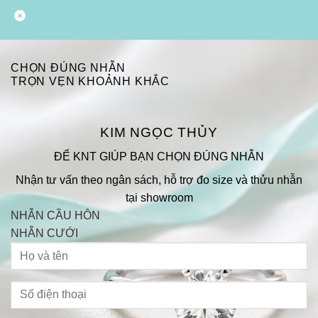
CHỌN ĐÚNG NHẪN
TRỌN VẸN KHOẢNH KHẮC
KIM NGỌC THỦY
ĐỂ KNT GIÚP BẠN CHỌN ĐÚNG NHẪN
Nhận tư vấn theo ngân sách, hỗ trợ đo size và thửu nhẫn
tại showroom
NHẪN CẦU HÔN
NHẪN CƯỚI