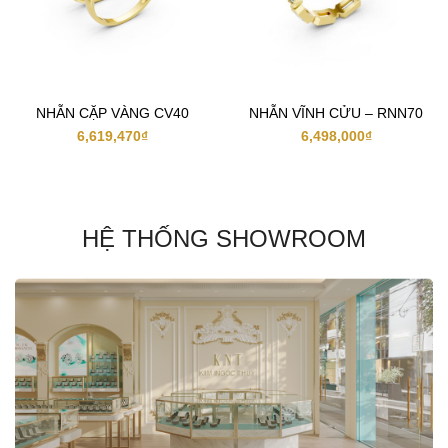
NHẪN CẶP VÀNG CV40
NHẪN VĨNH CỬU – RNN70
6,619,470
₫
6,498,000
₫
HỆ THỐNG SHOWROOM