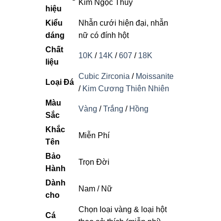
Kim Ngọc Thủy
hiệu
Kiểu
Nhẫn cưới hiện đại, nhẫn
dáng
nữ có đính hột
Chất
10K
/
14K
/
607
/
18K
liệu
Cubic Zirconia
/
Moissanite
Loại Đá
/
Kim Cương Thiên Nhiên
Màu
Vàng
/
Trắng
/
Hồng
Sắc
Khắc
Miễn Phí
Tên
Bảo
Trọn Đời
Hành
Dành
Nam / Nữ
cho
Chọn loại vàng & loại hột
Cá