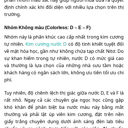
phân nhóm màu sắc này giúp người mua đưa ra quyết
định chính xác khi đối diện với nhiều lựa chọn trên thị
trường.
Nhóm Không màu (Colorless: D – E – F)
Nhóm này là phân khúc cao cấp nhất trong kim cương
tự nhiên.
Kim cương nước D
có độ tinh khiết tuyệt đối
về mặt hóa học, gần như không chứa tạp chất Nitơ. Do
sự khan hiếm trong tự nhiên, nước D có mức giá cao
và thường là lựa chọn của những nhà sưu tầm hoặc
khách hàng có ngân sách lớn, không ưu tiên tối ưu chi
phí.
Tuy nhiên, độ chênh lệch thị giác giữa nước D, E và F là
rất nhỏ. Ngay cả các chuyên gia ngọc học cũng gặp
khó khăn để phân biệt ba nước màu này bằng mắt
thường và phải lật úp viên kim cương, đặt trên nền
giấy trắng chuyên dụng dưới ánh sáng đèn lab tiêu