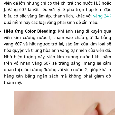
viên đá lớn nhưng chỉ có thể chi trả cho nước H, I hoặc
J. Vàng 607 là vật liệu với tỷ lệ pha trộn hợp kim đặc
biệt, có sắc vàng ấm áp, thanh lịch, khác với
vàng 24K
quá mềm hay các loại vàng phái sinh dễ xỉn màu.
Hiệu ứng Color Bleeding
: Khi ánh sáng đi xuyên qua
viên kim cương nước I, chạm vào chấu giữ đá bằng
vàng 607 và hắt ngược trở lại, sắc ấm của kim loại sẽ
hòa quyện và trung hòa ánh vàng tự nhiên của viên đá.
Nhờ hiện tượng này, viên kim cương nước I khi nằm
trên vỏ nhẫn vàng 607 sẽ trắng sáng, mang lại cảm
quan thị giác tương đương với viên nước G, giúp khách
hàng cân bằng ngân sách mà không phải giảm độ
thẩm mỹ.