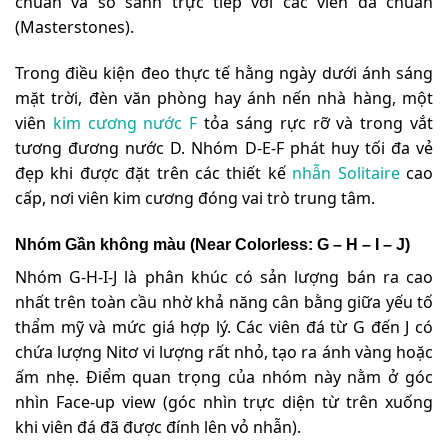
chuẩn và so sánh trực tiếp với các viên đá chuẩn
(Masterstones).
Trong điều kiện đeo thực tế hằng ngày dưới ánh sáng
mặt trời, đèn văn phòng hay ánh nến nhà hàng, một
viên
kim cương nước F
tỏa sáng rực rỡ và trong vắt
tương đương nước D. Nhóm D-E-F phát huy tối đa vẻ
đẹp khi được đặt trên các thiết kế
nhẫn Solitaire
cao
cấp, nơi viên kim cương đóng vai trò trung tâm.
Nhóm Gần không màu (Near Colorless: G – H – I – J)
Nhóm G-H-I-J là phân khúc có sản lượng bán ra cao
nhất trên toàn cầu nhờ khả năng cân bằng giữa yếu tố
thẩm mỹ và mức giá hợp lý. Các viên đá từ G đến J có
chứa lượng Nitơ vi lượng rất nhỏ, tạo ra ánh vàng hoặc
ấm nhẹ. Điểm quan trọng của nhóm này nằm ở góc
nhìn Face-up view (góc nhìn trực diện từ trên xuống
khi viên đá đã được đính lên vỏ nhẫn).