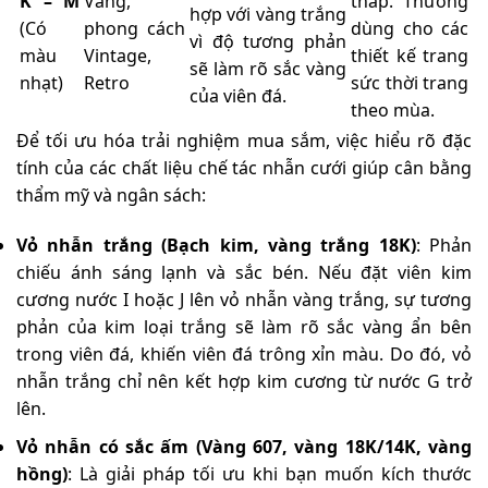
K – M
Vàng,
thấp. Thường
hợp với vàng trắng
(Có
phong cách
dùng cho các
vì độ tương phản
màu
Vintage,
thiết kế trang
sẽ làm rõ sắc vàng
nhạt)
Retro
sức thời trang
của viên đá.
theo mùa.
Để tối ưu hóa trải nghiệm mua sắm, việc hiểu rõ đặc
tính của các chất liệu chế tác nhẫn cưới giúp cân bằng
thẩm mỹ và ngân sách:
Vỏ nhẫn trắng (Bạch kim, vàng trắng 18K)
: Phản
chiếu ánh sáng lạnh và sắc bén. Nếu đặt viên kim
cương nước I hoặc J lên vỏ nhẫn vàng trắng, sự tương
phản của kim loại trắng sẽ làm rõ sắc vàng ẩn bên
trong viên đá, khiến viên đá trông xỉn màu. Do đó, vỏ
nhẫn trắng chỉ nên kết hợp kim cương từ nước G trở
lên.
Vỏ nhẫn có sắc ấm (Vàng 607, vàng 18K/14K, vàng
hồng)
: Là giải pháp tối ưu khi bạn muốn kích thước