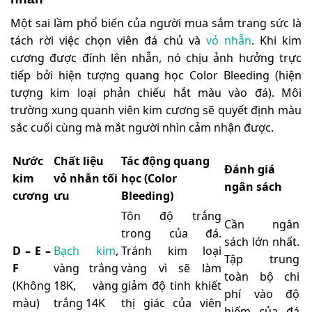
Một sai lầm phổ biến của người mua sắm trang sức là
tách rời việc chọn viên đá chủ và
vỏ nhẫn
. Khi kim
cương được đính lên nhẫn, nó chịu ảnh hưởng trực
tiếp bởi hiện tượng quang học Color Bleeding (hiện
tượng kim loại phản chiếu hắt màu vào đá). Môi
trường xung quanh viên kim cương sẽ quyết định màu
sắc cuối cùng mà mắt người nhìn cảm nhận được.
Nước
Chất liệu
Tác động quang
Đánh giá
kim
vỏ nhẫn tối
học (Color
ngân sách
cương
ưu
Bleeding)
Tôn độ trắng
Cần ngân
trong của đá.
sách lớn nhất.
D – E –
Bạch kim
,
Tránh kim loại
Tập trung
F
vàng trắng
vàng vì sẽ làm
toàn bộ chi
(Không
18K, vàng
giảm độ tinh khiết
phí vào độ
màu)
trắng 14K
thị giác của viên
hiếm của đá