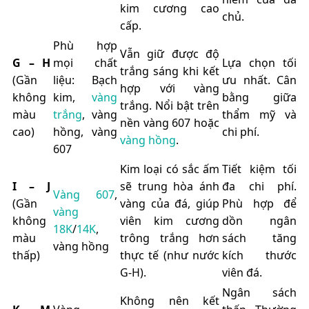
kim cương cao
chủ.
cấp.
Phù hợp
Vẫn giữ được độ
G – H
mọi chất
Lựa chọn tối
trắng sáng khi kết
(Gần
liệu: Bạch
ưu nhất. Cân
hợp với vàng
không
kim,
vàng
bằng giữa
trắng. Nổi bật trên
màu
trắng
, vàng
thẩm mỹ và
nền vàng 607 hoặc
cao)
hồng, vàng
chi phí.
vàng hồng
.
607
Kim loại có sắc ấm
Tiết kiệm tối
I – J
sẽ trung hòa ánh
đa chi phí.
Vàng 607
,
(Gần
vàng của đá, giúp
Phù hợp để
vàng
không
viên kim cương
dồn ngân
18K
/
14K
,
màu
trông trắng hơn
sách tăng
vàng hồng
thấp)
thực tế (như nước
kích thước
G-H).
viên đá.
Ngân sách
Không nên kết