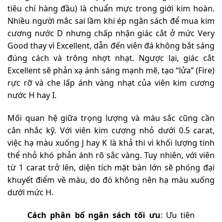
tiêu chí hàng đầu) là chuẩn mực trong giới kim hoàn.
Nhiều người mắc sai lầm khi ép ngân sách để mua kim
cương nước D nhưng chấp nhận giác cắt ở mức Very
Good thay vì Excellent, dẫn đến viên đá không bắt sáng
đúng cách và trông nhợt nhạt. Ngược lại, giác cắt
Excellent sẽ phản xạ ánh sáng mạnh mẽ, tạo “lửa” (Fire)
rực rỡ và che lấp ánh vàng nhạt của viên kim cương
nước H hay I.
Mối quan hệ giữa trọng lượng và màu sắc cũng cần
cân nhắc kỹ. Với viên kim cương nhỏ dưới 0.5 carat,
việc hạ màu xuống J hay K là khả thi vì khối lượng tinh
thể nhỏ khó phản ánh rõ sắc vàng. Tuy nhiên, với viên
từ 1 carat trở lên, diện tích mặt bàn lớn sẽ phóng đại
khuyết điểm về màu, do đó không nên hạ màu xuống
dưới mức H.
Cách phân bổ ngân sách tối ưu
: Ưu tiên