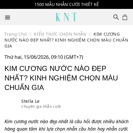
Skip
1500 MẪU NHẪN CƯỚI THIẾT KẾ
to
content
Trang Chủ
/
KIẾN THỨC CHỌN NHẪN
/
KIM CƯƠNG
NƯỚC NÀO ĐẸP NHẤT? KINH NGHIỆM CHỌN MÀU CHUẨN
GIA
Thứ hai, 15/06/2026, 09:10 (GMT+7)
KIM CƯƠNG NƯỚC NÀO ĐẸP
NHẤT? KINH NGHIỆM CHỌN MÀU
CHUẨN GIA
Stella Le
Chuyên gia nhẫn cưới
Kim cương nước nào đẹp nhất là câu hỏi được nhiều khách
hàng quan tâm khi lựa chọn nhẫn cầu hôn hay nhẫn cưới.