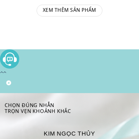
XEM THÊM SẢN PHẨM
CHỌN ĐÚNG NHẪN
TRỌN VẸN KHOẢNH KHẮC
KIM NGỌC THỦY