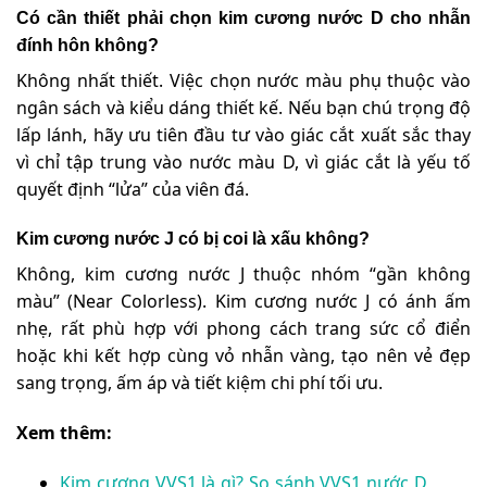
Có cần thiết phải chọn kim cương nước D cho nhẫn
đính hôn không?
Không nhất thiết. Việc chọn nước màu phụ thuộc vào
ngân sách và kiểu dáng thiết kế. Nếu bạn chú trọng độ
lấp lánh, hãy ưu tiên đầu tư vào giác cắt xuất sắc thay
vì chỉ tập trung vào nước màu D, vì giác cắt là yếu tố
quyết định “lửa” của viên đá.
Kim cương nước J có bị coi là xấu không?
Không, kim cương nước J thuộc nhóm “gần không
màu” (Near Colorless). Kim cương nước J có ánh ấm
nhẹ, rất phù hợp với phong cách trang sức cổ điển
hoặc khi kết hợp cùng vỏ nhẫn vàng, tạo nên vẻ đẹp
sang trọng, ấm áp và tiết kiệm chi phí tối ưu.
Xem thêm:
Kim cương VVS1 là gì? So sánh VVS1 nước D