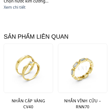
Chọn nước kim cương…
Xem chi tiết
SẢN PHẨM LIÊN QUAN
NHẪN CẶP VÀNG
NHẪN VĨNH CỬU –
CV40
RNN70