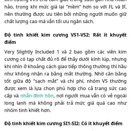
hảo, trong khi mức giá lại “mềm” hơn so với FL và IF,
nên thường được ưu tiên bởi những người muốn giữ
chất lượng cao mà vẫn tối ưu ngân sách.
Độ tinh khiết kim cương VS1-VS2: Rất ít khuyết
điểm
Very Slightly Included 1 và 2 bao gồm các viên kim
cương có tạp chất đủ rõ để thấy dưới kính lúp, nhưng
khi nhìn ở khoảng cách giao tiếp thông thường thì hầu
như không nhận ra bằng mắt thường. Nhờ cân bằng
tốt giữa độ “sạch mắt” và chi phí, nhóm VS thường
được xem là lựa chọn phù hợp cho cả trang sức cao
cấp và
nhẫn đính hôn
, nơi người mua vẫn có vẻ ngoài
long lanh mà không phải trả mức giá quá cao như
nhóm tinh khiết hơn.
Độ tinh khiết kim cương SI1-SI2: Có ít khuyết điểm