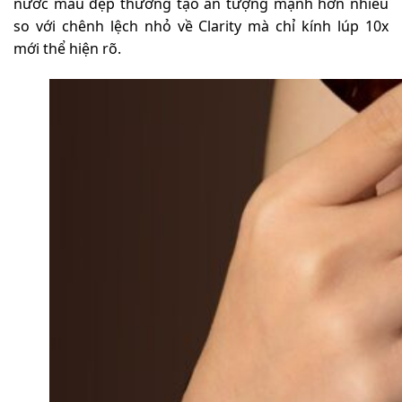
nước màu đẹp thường tạo ấn tượng mạnh hơn nhiều
so với chênh lệch nhỏ về Clarity mà chỉ kính lúp 10x
mới thể hiện rõ
.