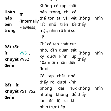
Không có tạp chất
Hoàn
bên trong, chỉ có
IF
hảo
thể tồn tại vài vết
Không nhìn
(Internally
bên
rất nhỏ trên bề
thấy.
Flawless)
trong
mặt, nhìn rõ khi soi
kỹ.
Chỉ có tạp chất cực
Rất rất
nhỏ, cần quan sát
ít
VVS1
,
Không nhìn
kỹ dưới kính lúp
khuyết
VVS2
thấy.
10x mới nhận diện
điểm
được.
Có tạp chất nhỏ,
thấy rõ dưới kính
Rất ít
phóng đại 10x
Không nhìn
khuyết
VS1, VS2
nhưng không đủ
thấy.
điểm
lớn để lộ ra khi
nhìn trực tiếp.