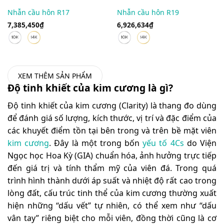
Nhẫn cầu hôn R17
Nhẫn cầu hôn R19
7,385,450
₫
6,926,634
₫
XEM THÊM SẢN PHẨM
Độ tinh khiết của kim cương là gì?
Độ tinh khiết của kim cương (Clarity) là thang đo dùng
để đánh giá số lượng, kích thước, vị trí và đặc điểm của
các khuyết điểm tồn tại bên trong và trên bề mặt viên
kim cương
.
Đây là một trong bốn
yếu tố 4Cs
do Viện
Ngọc học Hoa Kỳ (GIA) chuẩn hóa, ảnh hưởng trực tiếp
đến giá trị và tính thẩm mỹ của viên đá.
Trong quá
trình hình thành dưới áp suất và nhiệt độ rất cao trong
lòng đất, cấu trúc tinh thể của kim cương thường xuất
hiện những “dấu vết” tự nhiên, có thể xem như “dấu
vân tay” riêng biệt cho mỗi viên, đồng thời cũng là cơ