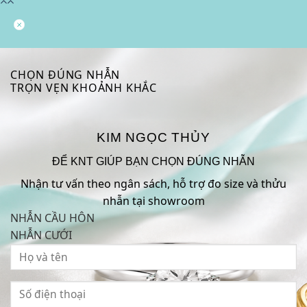
CHỌN ĐÚNG NHẪN
TRỌN VẸN KHOẢNH KHẮC
KIM NGỌC THỦY
ĐỂ KNT GIÚP BẠN CHỌN ĐÚNG NHẪN
Nhận tư vấn theo ngân sách, hỗ trợ đo size và thửu
nhẫn tại showroom
NHẪN CẦU HÔN
NHẪN CƯỚI