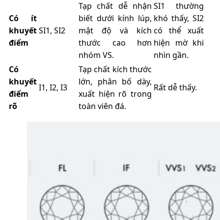
Tạp chất dễ nhận
SI1 thường
Có ít
biết dưới kính lúp,
khó thấy, SI2
khuyết
SI1, SI2
mật độ và kích
có thể xuất
điểm
thước cao hơn
hiện mờ khi
nhóm VS.
nhìn gần.
Có
Tạp chất kích thước
khuyết
lớn, phân bố dày,
I1, I2, I3
Rất dễ thấy.
điểm
xuất hiện rõ trong
rõ
toàn viên đá.