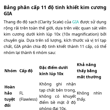
Bảng phân cấp 11 độ tinh khiết kim cương
GIA
Thang đo độ sạch (Clarity Scale) của
GIA
được sử dụng
rộng rãi trên toàn thế giới, dựa trên việc quan sát viên
kim cương dưới kính lúp 10x (10x magnification) bởi
chuyên gia. Dựa trên số lượng, kích thước và vị trí tạp
chất, GIA phân chia độ tinh khiết thành 11 cấp, có thể
nhóm lại thành 6 nhóm sau:
Khả năng
Đặc điểm dưới
Nhóm
Cấp độ
thấy bằng
kính lúp 10x
mắt thường
Không ghi nhận
Hoàn
tạp chất bên trong,
hảo
FL
Không nhìn
không có khuyết
tuyệt
(Flawless)
thấy.
điểm bề mặt ở độ
đối
phóng đại 10x.