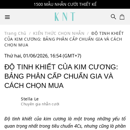
Skip
1500 MẪU NHẪN CƯỚI THIẾT KẾ
to
content
Trang Chủ
/
KIẾN THỨC CHỌN NHẪN
/
ĐỘ TINH KHIẾT
CỦA KIM CƯƠNG: BẢNG PHÂN CẤP CHUẨN GIA VÀ CÁCH
CHỌN MUA
Thứ hai, 01/06/2026, 16:54 (GMT+7)
ĐỘ TINH KHIẾT CỦA KIM CƯƠNG:
BẢNG PHÂN CẤP CHUẨN GIA VÀ
CÁCH CHỌN MUA
Stella Le
Chuyên gia nhẫn cưới
Độ tinh khiết của kim cương là một trong những yếu tố
quan trọng nhất trong tiêu chuẩn 4Cs, nhưng cũng là phần