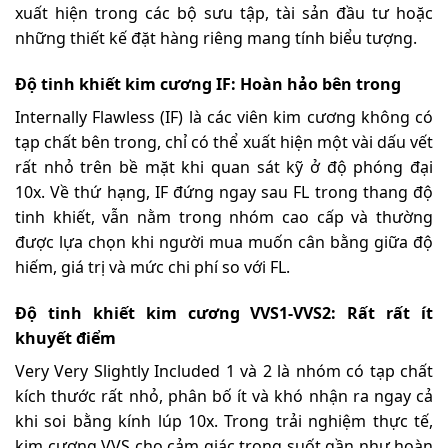
xuất hiện trong các bộ sưu tập, tài sản đầu tư hoặc
những thiết kế đặt hàng riêng mang tính biểu tượng.
Độ tinh khiết kim cương IF:
Hoàn hảo bên trong
Internally Flawless (IF) là các viên kim cương không có
tạp chất bên trong, chỉ có thể xuất hiện một vài dấu vết
rất nhỏ trên bề mặt khi quan sát kỹ ở độ phóng đại
10x. Về thứ hạng, IF đứng ngay sau FL trong thang độ
tinh khiết, vẫn nằm trong nhóm cao cấp và thường
được lựa chọn khi người mua muốn cân bằng giữa độ
hiếm, giá trị và mức chi phí so với FL.
Độ tinh khiết kim cương VVS1-VVS2: Rất rất ít
khuyết điểm
Very Very Slightly Included 1 và 2 là nhóm có tạp chất
kích thước rất nhỏ, phân bố ít và khó nhận ra ngay cả
khi soi bằng kính lúp 10x. Trong trải nghiệm thực tế,
kim cương VVS cho cảm giác trong suốt gần như hoàn