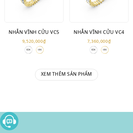
NHẪN VĨNH CỬU VC5
NHẪN VĨNH CỬU VC4
9,520,000
₫
7,360,000
₫
XEM THÊM SẢN PHẨM