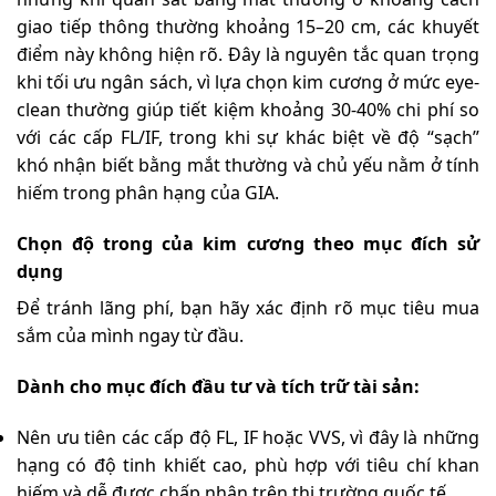
giao tiếp thông thường khoảng 15–20 cm, các khuyết
điểm này không hiện rõ
. Đây là nguyên tắc quan trọng
khi tối ưu ngân sách, v
ì lựa chọn kim cương ở mức eye-
clean thường giúp tiết kiệm khoảng 30-40% chi phí so
với các cấp FL/I
F, trong khi sự khác biệt về độ “sạch”
khó nhận biết bằng mắt thường và chủ yếu nằm ở tính
hiếm trong phân hạng của GIA
.
Chọn độ trong của kim cương theo mục đích sử
dụn
g
Để tránh lãng phí, bạn hãy xác định rõ mục tiêu mua
sắm của mình ngay từ đầu.
Dành cho mục đích đầu tư và tích trữ tài sản:
Nên ưu tiên các cấp độ FL, IF hoặc VVS, vì đây là những
hạng có độ tinh khiết cao, phù hợp với tiêu chí khan
hiếm và dễ được chấp nhận trên thị trường quốc tế.