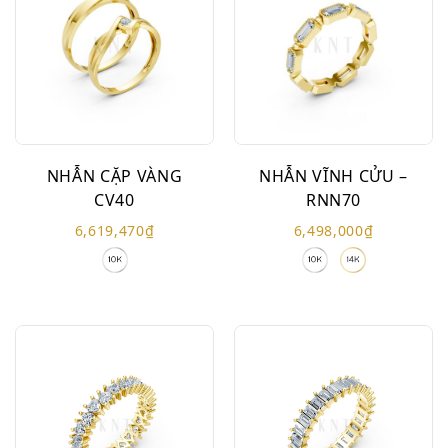
NHẪN CẶP VÀNG
NHẪN VĨNH CỬU –
CV40
RNN70
6,619,470
₫
6,498,000
₫