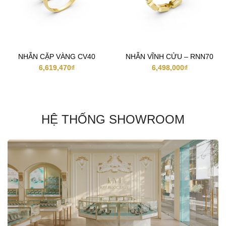
NHẪN CẶP VÀNG CV40
NHẪN VĨNH CỬU – RNN70
6,619,470
₫
6,498,000
₫
HỆ THỐNG SHOWROOM