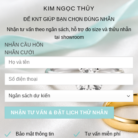
KIM NGỌC THỦY
ĐỂ KNT GIÚP BẠN CHỌN ĐÚNG NHẪN
Nhận tư vấn theo ngân sách, hỗ trợ đo size và thửu nhẫn
tại showroom
NHẪN CẦU HÔN
NHẪN CƯỚI
Bảo mật thông tin
Tư vấn miễn phí