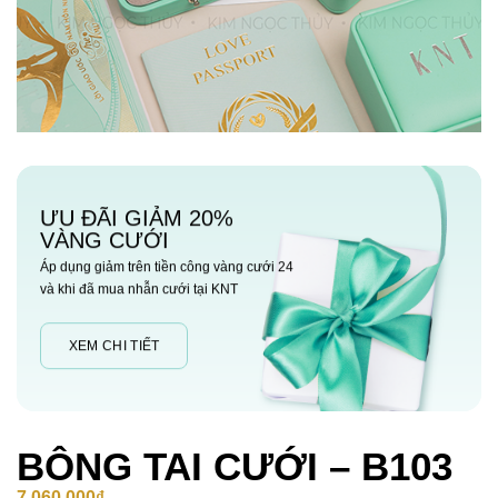
ƯU ĐÃI GIẢM 20%
VÀNG CƯỚI
Áp dụng giảm trên tiền công vàng cưới 24
và khi đã mua nhẫn cưới tại KNT
XEM CHI TIẾT
BÔNG TAI CƯỚI – B103
7,060,000
₫