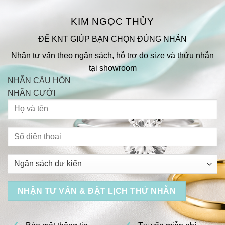
KIM NGỌC THỦY
ĐỂ KNT GIÚP BẠN CHỌN ĐÚNG NHẪN
Nhận tư vấn theo ngân sách, hỗ trợ đo size và thửu nhẫn
tại showroom
NHẪN CẦU HÔN
NHẪN CƯỚI