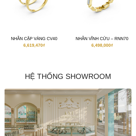
NHẪN CẶP VÀNG CV40
NHẪN VĨNH CỬU – RNN70
6,619,470
₫
6,498,000
₫
HỆ THỐNG SHOWROOM