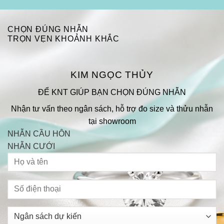
CHỌN ĐÚNG NHẪN
TRỌN VẸN KHOẢNH KHẮC
KIM NGỌC THỦY
ĐỂ KNT GIÚP BẠN CHỌN ĐÚNG NHẪN
Nhận tư vấn theo ngân sách, hỗ trợ đo size và thửu nhẫn
tại showroom
NHẪN CẦU HÔN
NHẪN CƯỚI