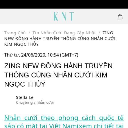
Skip
1500 MẪU NHẪN CƯỚI THIẾT KẾ
to
content
Trang Chủ
/
Tin Nhẫn Cưới Đang Cập Nhật
/
ZING
NEW ĐỒNG HÀNH TRUYỀN THÔNG CÙNG NHẪN CƯỚI
KIM NGỌC THỦY
Thứ tư, 24/06/2020, 10:54 (GMT+7)
ZING NEW ĐỒNG HÀNH TRUYỀN
THÔNG CÙNG NHẪN CƯỚI KIM
NGỌC THỦY
Stella Le
Chuyên gia nhẫn cưới
Nhẫn cưới theo phong cách quốc tế
sắp có mặt tại Việt Nam(xem chi tiết tại