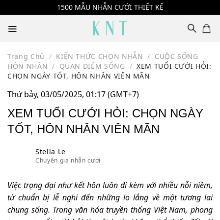
Skip
1500 MẪU NHẪN CƯỚI THIẾT KẾ
to
content
Trang Chủ
/
KIẾN THỨC CHỌN NHẪN
/
CUỘC SỐNG
HÔN NHÂN
/
QUAN ĐIỂM SỐNG
/
XEM TUỔI CƯỚI HỎI:
CHỌN NGÀY TỐT, HÔN NHÂN VIÊN MÃN
Thứ bảy, 03/05/2025, 01:17 (GMT+7)
XEM TUỔI CƯỚI HỎI: CHỌN NGÀY
TỐT, HÔN NHÂN VIÊN MÃN
Stella Le
Chuyên gia nhẫn cưới
Việc trọng đại như kết hôn luôn đi kèm với nhiều nỗi niềm,
từ chuẩn bị lễ nghi đến những lo lắng về một tương lai
chung sống. Trong văn hóa truyền thống Việt Nam, phong