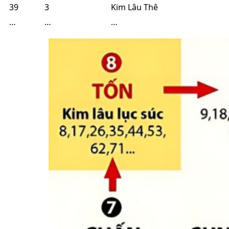
39
3
Kim Lâu Thê
…
…
…