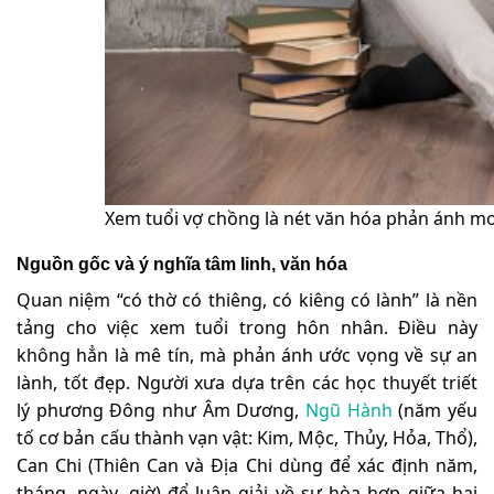
Xem tuổi vợ chồng là nét văn hóa phản ánh 
Nguồn gốc và ý nghĩa tâm linh, văn hóa
Quan niệm “có thờ có thiêng, có kiêng có lành” là nền
tảng cho việc xem tuổi trong hôn nhân. Điều này
không hẳn là mê tín, mà phản ánh ước vọng về sự an
lành, tốt đẹp. Người xưa dựa trên các học thuyết triết
lý phương Đông như Âm Dương,
Ngũ Hành
(năm yếu
tố cơ bản cấu thành vạn vật: Kim, Mộc, Thủy, Hỏa, Thổ),
Can Chi (Thiên Can và Địa Chi dùng để xác định năm,
tháng, ngày, giờ) để luận giải về sự hòa hợp giữa hai