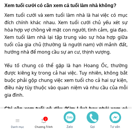
Xem tuổi cưới có cần xem cả tuổi làm nhà không?
Xem tuổi cưới và xem tuổi làm nhà là hai việc có mục
đích chính khác nhau. Xem tuổi cưới chủ yếu xét sự
hòa hợp vợ chồng về mặt con người, tình cảm, gia đạo.
Xem tuổi làm nhà lại tập trung vào sự hòa hợp giữa
tuổi của gia chủ (thường là người nam) với mảnh đất,
hướng nhà để mong cầu sự an cư, thịnh vượng.
Yếu tố chung có thể gặp là hạn Hoang Ốc, thường
được kiêng kỵ trong cả hai việc. Tuy nhiên, không bắt
buộc phải gộp chung việc xem tuổi cho cả hai sự kiện,
điều này tùy thuộc vào quan niệm và nhu cầu của mỗi
gia đình.
Chỉ cần xem tuổi cô dâu (Kim Lâu) hay phải xem cả
hai?
Cần phải xem tuổi của cả cô dâu và chú rể. Việc xem xét
Zalo
Gọi
Tư vấn
Danh mục
Chương Trình