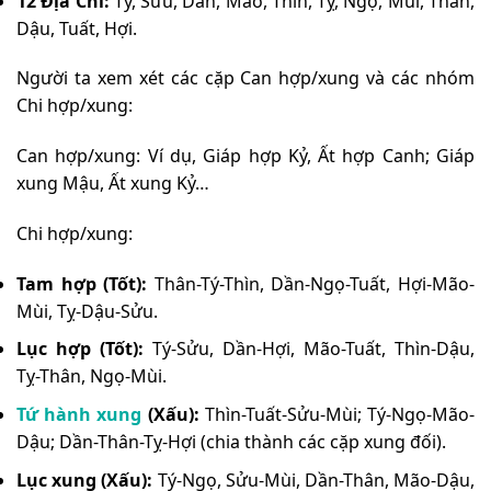
12 Địa Chi:
Tý, Sửu, Dần, Mão, Thìn, Tỵ, Ngọ, Mùi, Thân,
Dậu, Tuất, Hợi.
Người ta xem xét các cặp Can hợp/xung và các nhóm
Chi hợp/xung:
Can hợp/xung: Ví dụ, Giáp hợp Kỷ, Ất hợp Canh; Giáp
xung Mậu, Ất xung Kỷ…
Chi hợp/xung:
Tam hợp (Tốt):
Thân-Tý-Thìn, Dần-Ngọ-Tuất, Hợi-Mão-
Mùi, Tỵ-Dậu-Sửu.
Lục hợp (Tốt):
Tý-Sửu, Dần-Hợi, Mão-Tuất, Thìn-Dậu,
Tỵ-Thân, Ngọ-Mùi.
Tứ hành xung
(Xấu):
Thìn-Tuất-Sửu-Mùi; Tý-Ngọ-Mão-
Dậu; Dần-Thân-Tỵ-Hợi (chia thành các cặp xung đối).
Lục xung (Xấu):
Tý-Ngọ, Sửu-Mùi, Dần-Thân, Mão-Dậu,