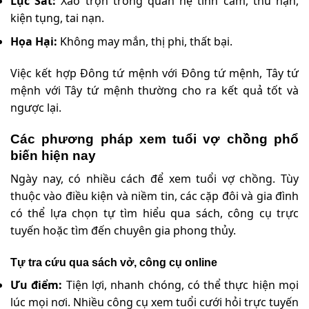
Lục Sát:
Xáo trộn trong quan hệ tình cảm, thù hận,
kiện tụng, tai nạn.
Họa Hại:
Không may mắn, thị phi, thất bại.
Việc kết hợp Đông tứ mệnh với Đông tứ mệnh, Tây tứ
mệnh với Tây tứ mệnh thường cho ra kết quả tốt và
ngược lại.
Các phương pháp xem tuổi vợ chồng phổ
biến hiện nay
Ngày nay, có nhiều cách để xem tuổi vợ chồng. Tùy
thuộc vào điều kiện và niềm tin, các cặp đôi và gia đình
có thể lựa chọn tự tìm hiểu qua sách, công cụ trực
tuyến hoặc tìm đến chuyên gia phong thủy.
Tự tra cứu qua sách vở, công cụ online
Ưu điểm:
Tiện lợi, nhanh chóng, có thể thực hiện mọi
lúc mọi nơi. Nhiều công cụ xem tuổi cưới hỏi trực tuyến