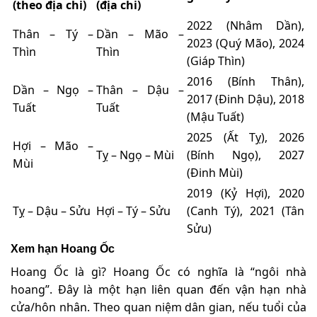
(theo địa chi)
(địa chi)
2022 (Nhâm Dần),
Thân – Tý –
Dần – Mão –
2023 (Quý Mão), 2024
Thìn
Thìn
(Giáp Thìn)
2016 (Bính Thân),
Dần – Ngọ –
Thân – Dậu –
2017 (Đinh Dậu), 2018
Tuất
Tuất
(Mậu Tuất)
2025 (Ất Tỵ), 2026
Hợi – Mão –
Tỵ – Ngọ – Mùi
(Bính Ngọ), 2027
Mùi
(Đinh Mùi)
2019 (Kỷ Hợi), 2020
Tỵ – Dậu – Sửu
Hợi – Tý – Sửu
(Canh Tý), 2021 (Tân
Sửu)
Xem hạn Hoang Ốc
Hoang Ốc là gì? Hoang Ốc có nghĩa là “ngôi nhà
hoang”. Đây là một hạn liên quan đến vận hạn nhà
cửa/hôn nhân. Theo quan niệm dân gian, nếu tuổi của