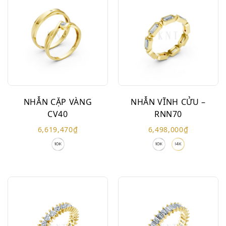
NHẪN CẶP VÀNG
NHẪN VĨNH CỬU –
CV40
RNN70
6,619,470
₫
6,498,000
₫