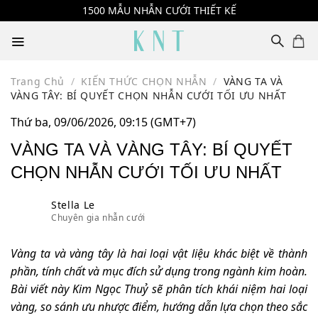
Skip
1500 MẪU NHẪN CƯỚI THIẾT KẾ
to
content
Trang Chủ
/
KIẾN THỨC CHỌN NHẪN
/
VÀNG TA VÀ
VÀNG TÂY: BÍ QUYẾT CHỌN NHẪN CƯỚI TỐI ƯU NHẤT
Thứ ba, 09/06/2026, 09:15 (GMT+7)
VÀNG TA VÀ VÀNG TÂY: BÍ QUYẾT
CHỌN NHẪN CƯỚI TỐI ƯU NHẤT
Stella Le
Chuyên gia nhẫn cưới
Vàng ta và vàng tây là hai loại vật liệu khác biệt về thành
phần, tính chất và mục đích sử dụng trong ngành kim hoàn.
Bài viết này Kim Ngọc Thuỷ sẽ phân tích khái niệm hai loại
vàng, so sánh ưu nhược điểm, hướng dẫn lựa chọn theo sắc