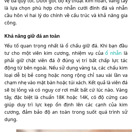
vệ đá quý tốt. Dưới góc độ kỹ thuật kim hoàn, vàng tây
là lựa chọn phù hợp cho nhẫn cưới đính đá và nhẫn
cầu hôn vì hai lý do chính về cấu trúc và khả năng gia
công.
Khả năng giữ đá an toàn
Yếu tố quan trọng nhất là ổ chấu giữ đá. Khi bạn đầu
tư cho một viên kim cương, nhiệm vụ của
ổ nhẫn
là
phải giữ chặt viên đá ở đúng vị trí bất chấp lực tác
động từ bên ngoài. Nếu sử dụng vàng ta, các chấu kim
loại dễ bị bẻ cong hoặc nong rộng chỉ sau vài lần va
chạm nhẹ vào mặt bàn hoặc túi xách. Kết quả là viên đá
sẽ bị lỏng và có nguy cơ rơi mất bất cứ lúc nào. Vàng
tây, đặc biệt là chuẩn 18K hoặc 14K, có độ cứng cao
giúp duy trì lực kẹp ổn định lên các cạnh của kim
cương, đảm bảo độ an toàn trong suốt quá trình sử
dụng.