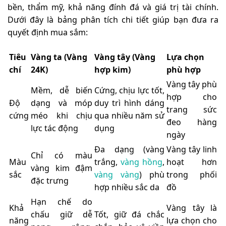
bền, thẩm mỹ, khả năng đính đá và giá trị tài chính.
Dưới đây là bảng phân tích chi tiết giúp bạn đưa ra
quyết định mua sắm:
Tiêu
Vàng ta (Vàng
Vàng tây (Vàng
Lựa chọn
chí
24K)
hợp kim)
phù hợp
Vàng tây phù
Mềm, dễ biến
Cứng, chịu lực tốt,
hợp cho
Độ
dạng và móp
duy trì hình dáng
trang sức
cứng
méo khi chịu
qua nhiều năm sử
đeo hàng
lực tác động
dụng
ngày
Đa dạng (vàng
Vàng tây linh
Chỉ có màu
Màu
trắng,
vàng hồng
,
hoạt hơn
vàng kim đậm
sắc
vàng vàng
) phù
trong phối
đặc trưng
hợp nhiều sắc da
đồ
Hạn chế do
Khả
Vàng tây là
chấu giữ dễ
Tốt, giữ đá chắc
năng
lựa chọn cho