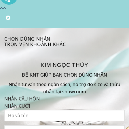
CHỌN ĐÚNG NHẪN
TRỌN VẸN KHOẢNH KHẮC
KIM NGỌC THỦY
ĐỂ KNT GIÚP BẠN CHỌN ĐÚNG NHẪN
Nhận tư vấn theo ngân sách, hỗ trợ đo size và thửu
nhẫn tại showroom
NHẪN CẦU HÔN
NHẪN CƯỚI