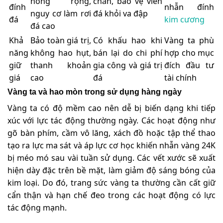
nong rộng,
chắn, bảo vệ viền
đính
nhẫn đính
nguy cơ làm rơi
đá khỏi va đập
đá
kim cương
đá cao
Khả
Bảo toàn giá trị,
Có khấu hao khi
Vàng ta phù
năng
không hao hụt,
bán lại do chi phí
hợp cho mục
giữ
thanh khoản
gia công và giá trị
đích đầu tư
giá
cao
đá
tài chính
Vàng ta và hao mòn trong sử dụng hàng ngày
Vàng ta có độ mềm cao nên dễ bị biến dạng khi tiếp
xúc với lực tác động thường ngày. Các hoạt động như
gõ bàn phím, cầm vô lăng, xách đồ hoặc tập thể thao
tạo ra lực ma sát và áp lực cơ học khiến nhẫn vàng 24K
bị méo mó sau vài tuần sử dụng. Các vết xước sẽ xuất
hiện dày đặc trên bề mặt, làm giảm độ sáng bóng của
kim loại. Do đó, trang sức vàng ta thường cần cất giữ
cẩn thận và hạn chế đeo trong các hoạt động có lực
tác động mạnh.