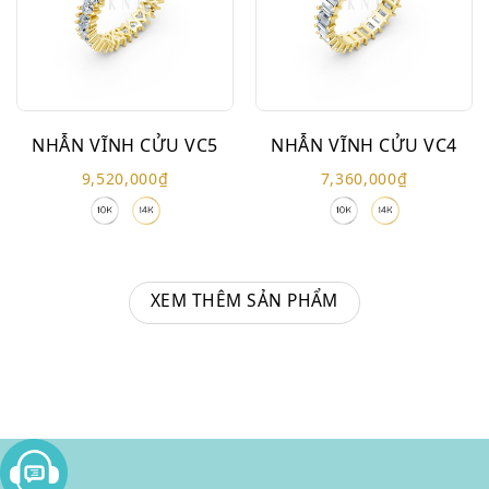
NHẪN VĨNH CỬU VC5
NHẪN VĨNH CỬU VC4
9,520,000
₫
7,360,000
₫
XEM THÊM SẢN PHẨM