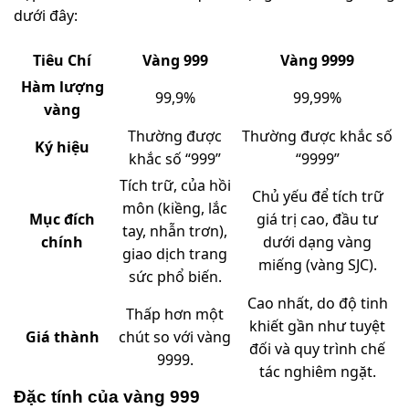
dưới đây:
Tiêu Chí
Vàng 999
Vàng 9999
Hàm lượng
99,9%
99,99%
vàng
Thường được
Thường được khắc số
Ký hiệu
khắc số “999”
“9999”
Tích trữ, của hồi
Chủ yếu để tích trữ
môn (kiềng, lắc
Mục đích
giá trị cao, đầu tư
tay, nhẫn trơn),
chính
dưới dạng vàng
giao dịch trang
miếng (vàng SJC).
sức phổ biến.
Cao nhất, do độ tinh
Thấp hơn một
khiết gần như tuyệt
Giá thành
chút so với vàng
đối và quy trình chế
9999.
tác nghiêm ngặt.
Đặc tính của vàng 999