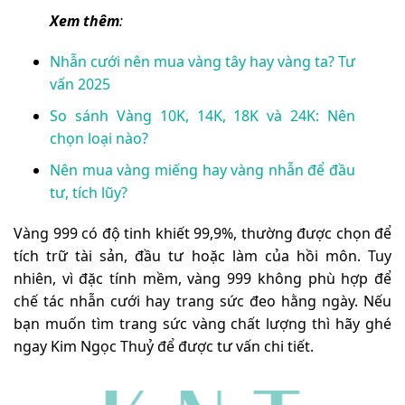
Xem thêm
:
Nhẫn cưới nên mua vàng tây hay vàng ta? Tư
vấn 2025
So sánh Vàng 10K, 14K, 18K và 24K: Nên
chọn loại nào?
Nên mua vàng miếng hay vàng nhẫn để đầu
tư, tích lũy?
Vàng 999 có độ tinh khiết 99,9%, thường được chọn để
tích trữ tài sản, đầu tư hoặc làm của hồi môn. Tuy
nhiên, vì đặc tính mềm, vàng 999 không phù hợp để
chế tác nhẫn cưới hay trang sức đeo hằng ngày. Nếu
bạn muốn tìm trang sức vàng chất lượng thì hãy ghé
ngay Kim Ngọc Thuỷ để được tư vấn chi tiết.