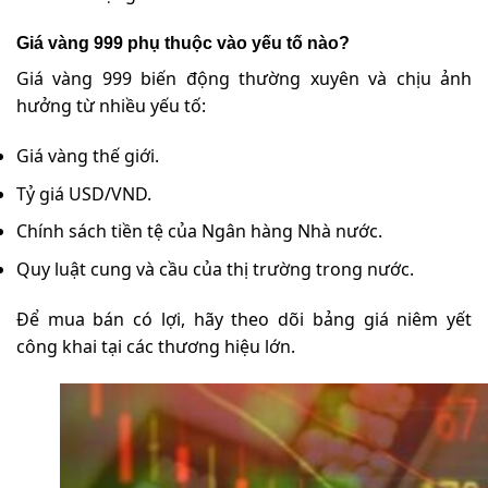
Giá vàng 999 phụ thuộc vào yếu tố nào?
Giá vàng 999 biến động thường xuyên và chịu ảnh
hưởng từ nhiều yếu tố:
Giá vàng thế giới.
Tỷ giá USD/VND.
Chính sách tiền tệ của Ngân hàng Nhà nước.
Quy luật cung và cầu của thị trường trong nước.
Để mua bán có lợi, hãy theo dõi bảng giá niêm yết
công khai tại các thương hiệu lớn.