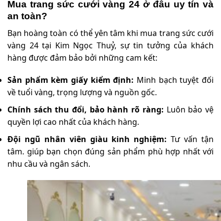
Mua trang sức cưới vàng 24 ở đâu uy tín và
an toàn?
Bạn hoàng toàn có thể yên tâm khi mua trang sức cưới
vàng 24 tại Kim Ngọc Thuỷ, sự tin tưởng của khách
hàng được đảm bảo bởi những cam kết:
Sản phẩm kèm giấy kiểm định:
Minh bạch tuyệt đối
về tuổi vàng, trọng lượng và nguồn gốc.
Chính sách thu đổi, bảo hành rõ ràng:
Luôn bảo vệ
quyền lợi cao nhất của khách hàng.
Đội ngũ nhân viên giàu kinh nghiệm:
Tư vấn tận
tâm. giúp bạn chọn đúng sản phẩm phù hợp nhất với
nhu cầu và ngân sách.