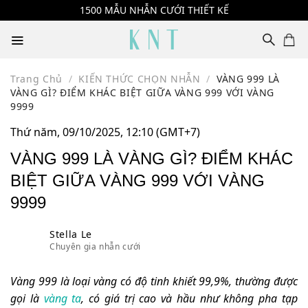
Skip
1500 MẪU NHẪN CƯỚI THIẾT KẾ
to
content
Trang Chủ
/
KIẾN THỨC CHỌN NHẪN
/
VÀNG 999 LÀ
VÀNG GÌ? ĐIỂM KHÁC BIỆT GIỮA VÀNG 999 VỚI VÀNG
9999
Thứ năm, 09/10/2025, 12:10 (GMT+7)
VÀNG 999 LÀ VÀNG GÌ? ĐIỂM KHÁC
BIỆT GIỮA VÀNG 999 VỚI VÀNG
9999
Stella Le
Chuyên gia nhẫn cưới
Vàng 999 là loại vàng có độ tinh khiết 99,9%, thường được
gọi là
vàng ta
, có giá trị cao và hầu như không pha tạp