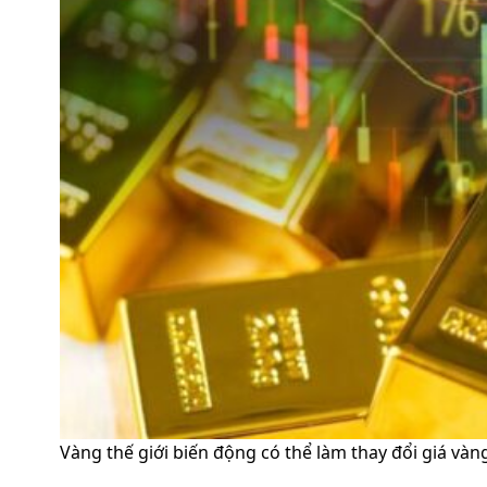
Vàng thế giới biến động có thể làm thay đổi giá vàn