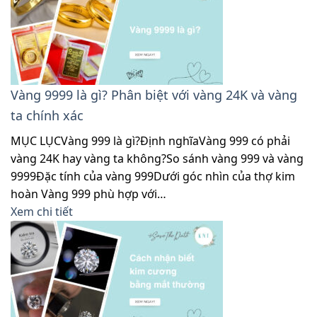
Vàng 9999 là gì? Phân biệt với vàng 24K và vàng
ta chính xác
MỤC LỤCVàng 999 là gì?Định nghĩaVàng 999 có phải
vàng 24K hay vàng ta không?So sánh vàng 999 và vàng
9999Đặc tính của vàng 999Dưới góc nhìn của thợ kim
hoàn Vàng 999 phù hợp với…
Xem chi tiết