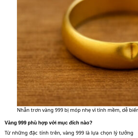
Nhẫn trơn vàng 999 bị móp nhẹ vì tính mềm, dễ biế
Vàng 999 phù hợp với mục đích nào?
Từ những đặc tính trên, vàng 999 là lựa chọn lý tưởng