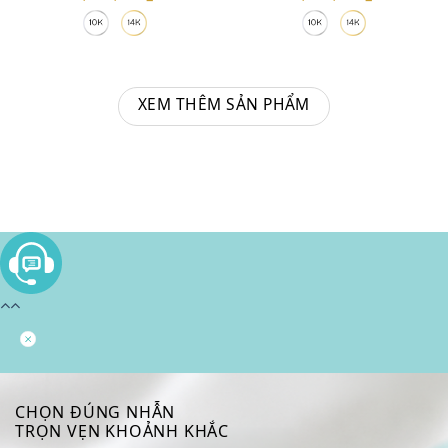
XEM THÊM SẢN PHẨM
CHỌN ĐÚNG NHẪN
TRỌN VẸN KHOẢNH KHẮC