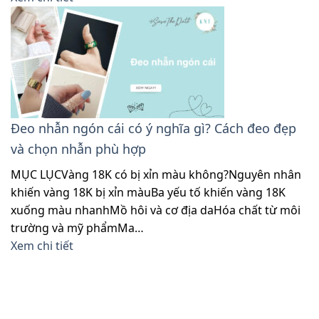
Đeo nhẫn ngón cái có ý nghĩa gì? Cách đeo đẹp
và chọn nhẫn phù hợp
MỤC LỤCVàng 18K có bị xỉn màu không?Nguyên nhân
khiến vàng 18K bị xỉn màuBa yếu tố khiến vàng 18K
xuống màu nhanhMồ hôi và cơ địa daHóa chất từ môi
trường và mỹ phẩmMa…
Xem chi tiết