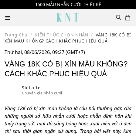
Skip
1500 MẪU NHẪN CƯỚI THIẾT KẾ
to
content
Trang Chủ
/
KIẾN THỨC CHỌN NHẪN
/
VÀNG 18K CÓ BỊ
XỈN MÀU KHÔNG? CÁCH KHẮC PHỤC HIỆU QUẢ
Thứ hai, 08/06/2026, 09:27 (GMT+7)
VÀNG 18K CÓ BỊ XỈN MÀU KHÔNG?
CÁCH KHẮC PHỤC HIỆU QUẢ
Stella Le
Chuyên gia nhẫn cưới
Vàng 18K có bị xỉn màu không là câu hỏi thường gặp của
những người sở hữu nhẫn cưới hoặc nhẫn đính hôn khi
thấy trang sức mất độ sáng bóng hoặc xuất hiện vết ố đen
chỉ sau thời gian ngắn sử dụng. Trong bài viết này, Kim