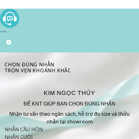
CHỌN ĐÚNG NHẪN
TRỌN VẸN KHOẢNH KHẮC
KIM NGỌC THỦY
ĐỂ KNT GIÚP BẠN CHỌN ĐÚNG NHẪN
Nhận tư vấn theo ngân sách, hỗ trợ đo size và thửu
nhẫn tại showroom
NHẪN CẦU HÔN
NHẪN CƯỚI