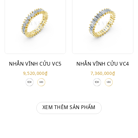
NHẪN VĨNH CỬU VC5
NHẪN VĨNH CỬU VC4
9,520,000
₫
7,360,000
₫
XEM THÊM SẢN PHẨM