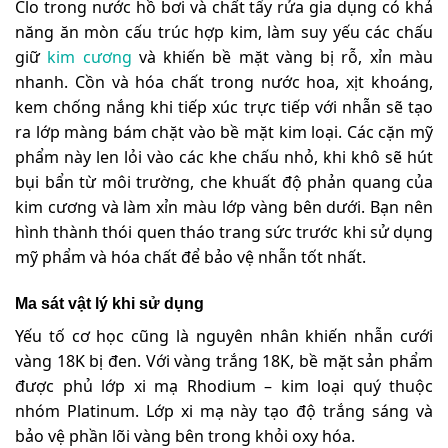
Clo trong nước hồ bơi và chất tẩy rửa gia dụng có khả
năng ăn mòn cấu trúc hợp kim, làm suy yếu các chấu
giữ
kim cương
và khiến bề mặt vàng bị rỗ, xỉn màu
nhanh. Cồn và hóa chất trong nước hoa, xịt khoáng,
kem chống nắng khi tiếp xúc trực tiếp với nhẫn sẽ tạo
ra lớp màng bám chặt vào bề mặt kim loại. Các cặn mỹ
phẩm này len lỏi vào các khe chấu nhỏ, khi khô sẽ hút
bụi bẩn từ môi trường, che khuất độ phản quang của
kim cương và làm xỉn màu lớp vàng bên dưới. Bạn nên
hình thành thói quen tháo trang sức trước khi sử dụng
mỹ phẩm và hóa chất để bảo vệ nhẫn tốt nhất.
Ma sát vật lý khi sử dụng
Yếu tố cơ học cũng là nguyên nhân khiến nhẫn cưới
vàng 18K bị đen. Với vàng trắng 18K, bề mặt sản phẩm
được phủ lớp xi mạ Rhodium – kim loại quý thuộc
nhóm Platinum. Lớp xi mạ này tạo độ trắng sáng và
bảo vệ phần lõi vàng bên trong khỏi oxy hóa.