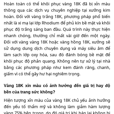
Hoàn toàn có thể khôi phục vàng 18K đã bị xỉn màu
thông qua các dịch vụ chuyên nghiệp tại xưởng kim
hoàn. Đối với vàng trắng 18K, phương pháp phổ biến
nhất là xi mạ lại lớp Rhodium để phủ kín bề mặt và khôi
phục độ trắng sáng ban đầu. Quá trình này thực hiện
nhanh chóng, thường chỉ mất vài giờ đến một ngày.
Đối với vàng vàng 18K hoặc vàng hồng 18K, xưởng sẽ
sử dụng dung dịch chuyên dụng và máy siêu âm để
làm sạch lớp oxy hóa, sau đó đánh bóng bề mặt để
khôi phục độ phản quang. Không nên tự xử lý tại nhà
bằng các phương pháp như kem đánh răng, chanh,
giấm vì có thể gây hư hại nghiêm trọng.
Vàng 18K xỉn màu có ảnh hưởng đến giá trị hay độ
bền của trang sức không?
Hiện tượng xỉn màu của vàng 18K chủ yếu ảnh hưởng
đến yếu tố thẩm mỹ và không làm giảm hàm lượng
vàng 75% bên trong, do đó giá trị khi bán lại không bị