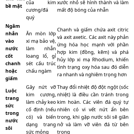
của kim
xước nhỏ sẽ hình thành và làm
bề mặt
cương/đá
mất độ bóng của nhẫn
quý
Ngâm
Chanh và giấm chứa axit citric
nhẫn
Ăn mòn lớp
và axit axetic. Các axit này phản
vào
xi mạ bảo vệ,
ứng hóa học mạnh với phần
nước
làm nhẫn
hợp kim (đồng, kẽm) và phá
cốt
loang lổ, gỉ
hủy lớp xi mạ Rhodium, khiến
chanh
sét cấu trúc
tình trạng oxy hóa sau đó diễn
hoặc
chấu ngàm
ra nhanh và nghiêm trọng hơn
giấm
Gây nứt vỡ
Thay đổi nhiệt độ đột ngột (sốc
Luộc
kim cương,
nhiệt) là điều cần tránh trong
trang
làm chảy keo
kim hoàn. Các viên đá quý tự
sức
cố định (nếu
nhiên có vi vết nứt ẩn bên
trong
có) và biến
trong, khi gặp nước sôi sẽ giãn
nước
dạng trang
nở và làm vỡ viên đá từ bên
sôi
sức mỏng
trong