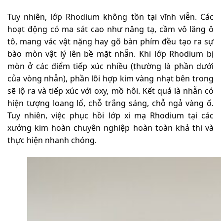
Tuy nhiên, lớp Rhodium không tồn tại vĩnh viễn. Các
hoạt động có ma sát cao như nâng tạ, cầm vô lăng ô
tô, mang vác vật nặng hay gõ bàn phím đều tạo ra sự
bào mòn vật lý lên bề mặt nhẫn. Khi lớp Rhodium bị
mòn ở các điểm tiếp xúc nhiều (thường là phần dưới
của vòng nhẫn), phần lõi hợp kim vàng nhạt bên trong
sẽ lộ ra và tiếp xúc với oxy, mồ hôi. Kết quả là nhẫn có
hiện tượng loang lổ, chỗ trắng sáng, chỗ ngả vàng ố.
Tuy nhiên, việc phục hồi lớp xi mạ Rhodium tại các
xưởng kim hoàn chuyên nghiệp hoàn toàn khả thi và
thực hiện nhanh chóng.