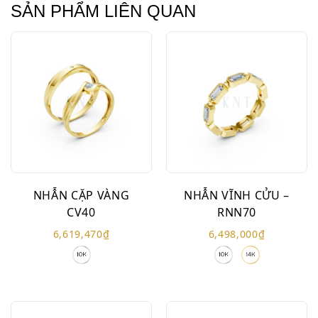
SẢN PHẨM LIÊN QUAN
NHẪN CẶP VÀNG
NHẪN VĨNH CỬU –
CV40
RNN70
6,619,470
₫
6,498,000
₫