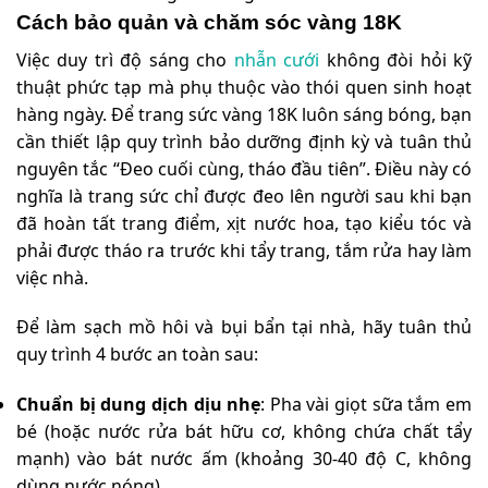
Cách bảo quản và chăm sóc vàng 18K
Việc duy trì độ sáng cho
nhẫn cưới
không đòi hỏi kỹ
thuật phức tạp mà phụ thuộc vào thói quen sinh hoạt
hàng ngày. Để trang sức vàng 18K luôn sáng bóng, bạn
cần thiết lập quy trình bảo dưỡng định kỳ và tuân thủ
nguyên tắc “Đeo cuối cùng, tháo đầu tiên”. Điều này có
nghĩa là trang sức chỉ được đeo lên người sau khi bạn
đã hoàn tất trang điểm, xịt nước hoa, tạo kiểu tóc và
phải được tháo ra trước khi tẩy trang, tắm rửa hay làm
việc nhà.
Để làm sạch mồ hôi và bụi bẩn tại nhà, hãy tuân thủ
quy trình 4 bước an toàn sau:
Chuẩn bị dung dịch dịu nhẹ
: Pha vài giọt sữa tắm em
bé (hoặc nước rửa bát hữu cơ, không chứa chất tẩy
mạnh) vào bát nước ấm (khoảng 30-40 độ C, không
dùng nước nóng).