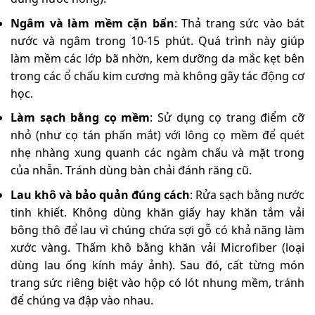
Ngâm và làm mềm cặn bẩn
: Thả trang sức vào bát
nước và ngâm trong 10-15 phút. Quá trình này giúp
làm mềm các lớp bã nhờn, kem dưỡng da mắc kẹt bên
trong các ổ chấu kim cương mà không gây tác động cơ
học.
Làm sạch bằng cọ mềm
: Sử dụng cọ trang điểm cỡ
nhỏ (như cọ tán phấn mắt) với lông cọ mềm để quét
nhẹ nhàng xung quanh các ngàm chấu và mặt trong
của nhẫn. Tránh dùng bàn chải đánh răng cũ.
Lau khô và bảo quản đúng cách
: Rửa sạch bằng nước
tinh khiết. Không dùng khăn giấy hay khăn tắm vải
bông thô để lau vì chúng chứa sợi gỗ có khả năng làm
xước vàng. Thấm khô bằng khăn vải Microfiber (loại
dùng lau ống kính máy ảnh). Sau đó, cất từng món
trang sức riêng biệt vào hộp có lót nhung mềm, tránh
để chúng va đập vào nhau.