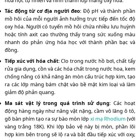
hóa học tự nhiên và hình thành lớp màng oxy hóa.
Tác động từ cơ địa người đeo
: Độ pH và thành phần
mồ hôi của mỗi người ảnh hưởng trực tiếp đến tốc độ
oxy hóa. Người có tuyến mồ hôi chứa nhiều lưu huỳnh
hoặc tính axit cao thường thấy trang sức xuống màu
nhanh do phản ứng hóa học với thành phần bạc và
đồng.
Tiếp xúc với hóa chất
: Clo trong nước hồ bơi, chất tẩy
rửa gia dụng, cồn và các hóa chất trong nước hoa, kem
chống nắng có khả năng ăn mòn cấu trúc hợp kim, tạo
ra các lớp màng bám chặt vào bề mặt kim loại và làm
giảm độ phản quang.
Ma sát vật lý trong quá trình sử dụng
: Các hoạt
động hàng ngày như nâng vật nặng, cầm vô lăng ô tô,
gõ bàn phím tạo ra sự bào mòn lớp
xi mạ Rhodium
(với
vàng trắng 18K). Khi lớp bảo vệ này bị mòn, phần lõi
hợp kim bên trong sẽ lộ ra và bắt đầu tiếp xúc với oxy,