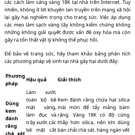
các cách làm sáng vàng 18K tại nhà trên Internet. Tuy
nhiên, không ít lời khuyên lan truyền trên mạng xã hội
lại gây hại nghiêm trọng cho trang sức. Việc áp dụng
các mẹo làm sạch vàng tây không kiểm chứng không
những không giải quyết được vấn đề oxy hóa mà còn
gây ra tổn thất vật lý không thể phục hồi.
Để bảo vệ trang sức, hãy tham khảo bảng phân tích
các phương pháp vệ sinh tại nhà gây hại dưới đây:
Phương
Hậu quả
Giải thích
pháp
Làm xước
toàn bộ bề
Kem đánh răng chứa hạt silica
Dùng
mặt vàng,
mài mòn để tẩy mảng bám
kem
làm đục và
răng. Vàng 18K có độ cứng
đánh
trầy xước các
thấp hơn silica, nên khi dùng
răng
bề mặt cắt
bàn chải chà sát, hàng ngàn vết
chà xát