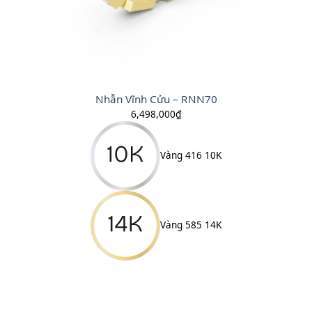
Nhẫn Vĩnh Cửu – RNN70
6,498,000
₫
Vàng 416 10K
Vàng 585 14K