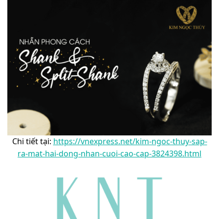
Chi tiết tại:
https://vnexpress.net/kim-ngoc-thuy-sap-
ra-mat-hai-dong-nhan-cuoi-cao-cap-3824398.html