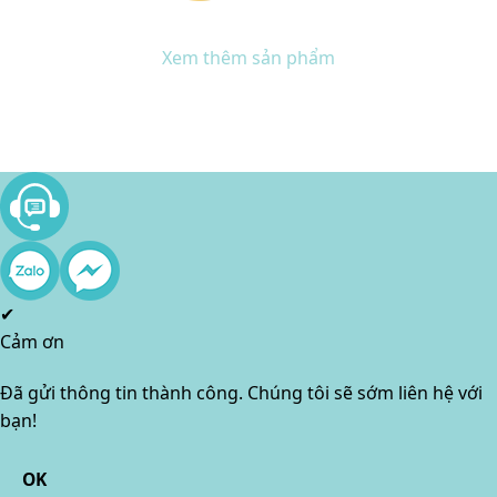
Xem thêm sản phẩm
✔
Cảm ơn
Đã gửi thông tin thành công. Chúng tôi sẽ sớm liên hệ với
bạn!
OK