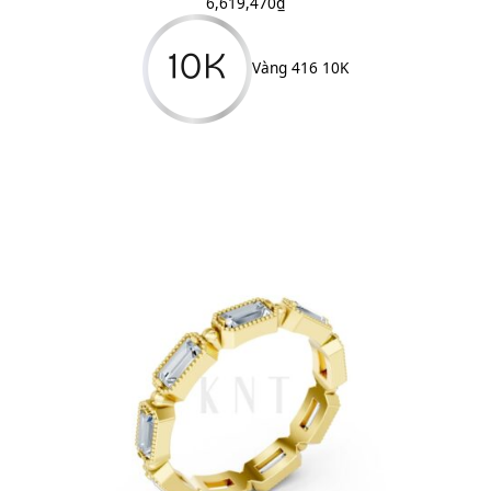
6,619,470
₫
Vàng 416 10K