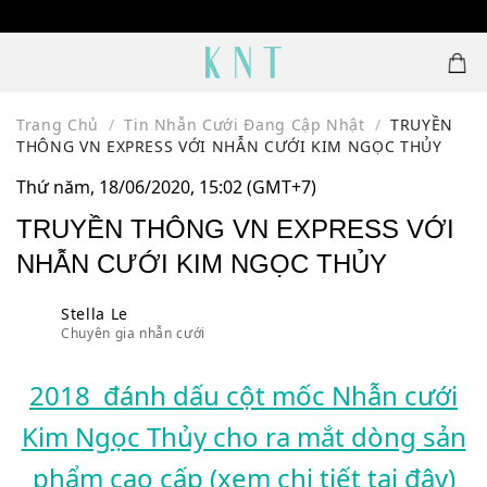
Skip
1500 MẪU NHẪN CƯỚI THIẾT KẾ
to
content
Trang Chủ
/
Tin Nhẫn Cưới Đang Cập Nhật
/
TRUYỀN
THÔNG VN EXPRESS VỚI NHẪN CƯỚI KIM NGỌC THỦY
Thứ năm, 18/06/2020, 15:02 (GMT+7)
TRUYỀN THÔNG VN EXPRESS VỚI
NHẪN CƯỚI KIM NGỌC THỦY
Stella Le
Chuyên gia nhẫn cưới
2018 đánh dấu cột mốc Nhẫn cưới
Kim Ngọc Thủy cho ra mắt dòng sản
phẩm cao cấp (xem chi tiết tại đây)