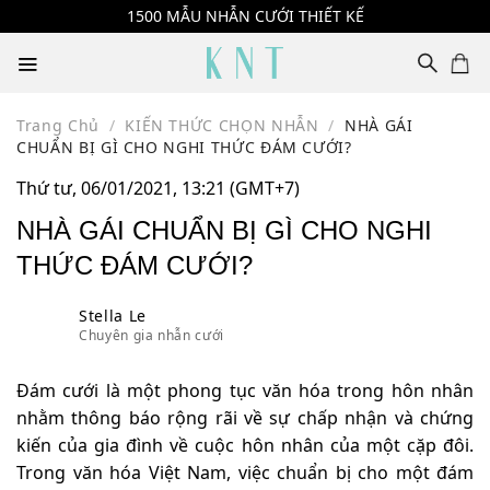
Skip
1500 MẪU NHẪN CƯỚI THIẾT KẾ
to
content
Trang Chủ
/
KIẾN THỨC CHỌN NHẪN
/
NHÀ GÁI
CHUẨN BỊ GÌ CHO NGHI THỨC ĐÁM CƯỚI?
Thứ tư, 06/01/2021, 13:21 (GMT+7)
NHÀ GÁI CHUẨN BỊ GÌ CHO NGHI
THỨC ĐÁM CƯỚI?
Stella Le
Chuyên gia nhẫn cưới
Đám cưới là một phong tục văn hóa trong hôn nhân
nhằm thông báo rộng rãi về sự chấp nhận và chứng
kiến của gia đình về cuộc hôn nhân của một cặp đôi.
Trong văn hóa Việt Nam, việc chuẩn bị cho một đám