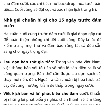
cho đám cưới, các chi tiết như backdrop, hoa tươi, bàn
tiệc,… Cuối cùng sẽ đặt cọc và xác nhận lịch trang trí.
Nhà gái chuẩn bị gì cho 15 ngày trước đám
cưới
Hai tuần cuối cùng trước đám cưới là giai đoạn gấp rút
để hoàn thiện những chi tiết cuối cùng. Đây là lúc để
kiểm tra lại mọi thứ và đảm bảo rằng tất cả đều sẵn
sàng cho ngày trọng đại:
Lau dọn bàn thờ gia tiên
: Trong văn hóa Việt Nam,
việc thông báo với tổ tiên về hôn lễ sắp diễn ra là vô
cùng quan trọng. Bàn thờ cần được lau dọn sạch sẽ,
thay mới nến, đèn. Ngoài ra cần chuẩn bị hoa tươi, trái
cây để cúng, hương, trầm để thắp trong ngày cưới.
Viết kịch bản và lời phát biểu cho đám cưới
: Chuẩn
bị những lời phát biểu ý nghĩa, chân thành sẽ làm tăng