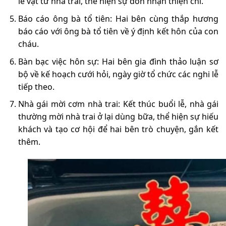
lễ vật từ nhà trai, thể hiện sự đón nhận thiện chí.
Báo cáo ông bà tổ tiên: Hai bên cùng thắp hương
báo cáo với ông bà tổ tiên về ý định kết hôn của con
cháu.
Bàn bạc việc hôn sự: Hai bên gia đình thảo luận sơ
bộ về kế hoạch cưới hỏi, ngày giờ tổ chức các nghi lễ
tiếp theo.
Nhà gái mời cơm nhà trai: Kết thúc buổi lễ, nhà gái
thường mời nhà trai ở lại dùng bữa, thể hiện sự hiếu
khách và tạo cơ hội để hai bên trò chuyện, gắn kết
thêm.