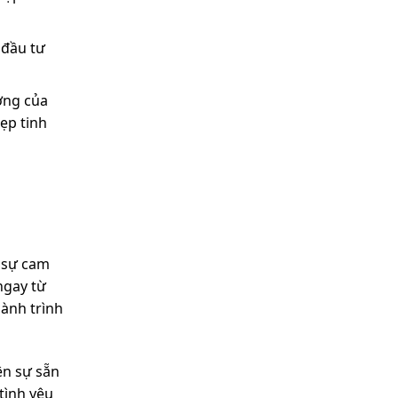
 đầu tư
ợng của
đẹp tinh
 sự cam
ngay từ
hành trình
ện sự sẵn
tình yêu