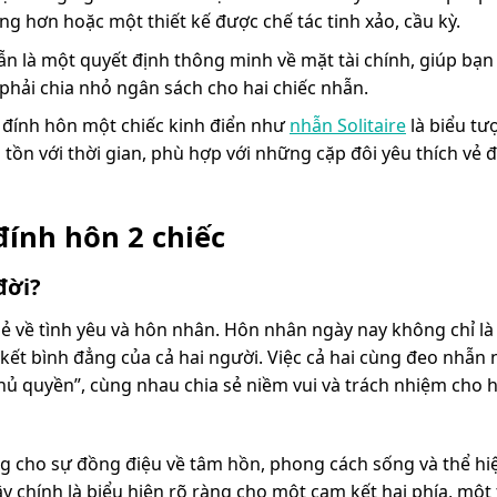
ng hơn hoặc một thiết kế được chế tác tinh xảo, cầu kỳ.
n là một quyết định thông minh về mặt tài chính, giúp bạn
 phải chia nhỏ ngân sách cho hai chiếc nhẫn.
 đính hôn một chiếc kinh điển như
nhẫn Solitaire
là biểu tư
 tồn với thời gian, phù hợp với những cặp đôi yêu thích vẻ 
ính hôn 2 chiếc
đời?
 về tình yêu và hôn nhân. Hôn nhân ngày nay không chỉ là
kết bình đẳng của cả hai người. Việc cả hai cùng đeo nhẫn 
hủ quyền”, cùng nhau chia sẻ niềm vui và trách nhiệm cho 
ng cho sự đồng điệu về tâm hồn, phong cách sống và thể hi
chính là biểu hiện rõ ràng cho một cam kết hai phía, một 