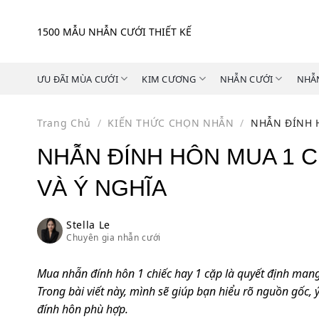
Skip
to
1500 MẪU NHẪN CƯỚI THIẾT KẾ
content
ƯU ĐÃI MÙA CƯỚI
KIM CƯƠNG
NHẪN CƯỚI
NHẪ
Trang Chủ
/
KIẾN THỨC CHỌN NHẪN
/
NHẪN ĐÍNH H
NHẪN ĐÍNH HÔN MUA 1 C
VÀ Ý NGHĨA
Stella Le
Chuyên gia nhẫn cưới
Mua nhẫn đính hôn 1 chiếc hay 1 cặp là quyết định mang
Trong bài viết này, mình sẽ giúp bạn hiểu rõ nguồn gốc,
đính hôn phù hợp.