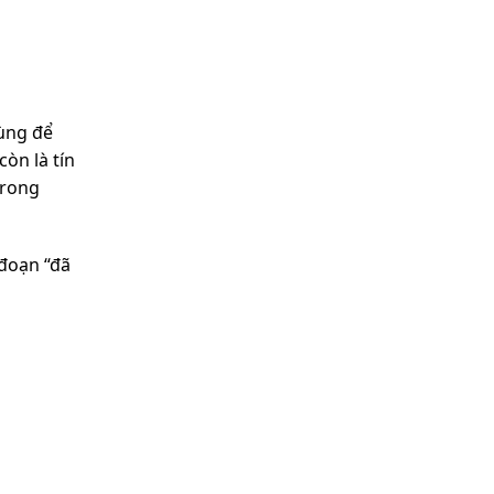
dùng để
òn là tín
trong
 đoạn “đã