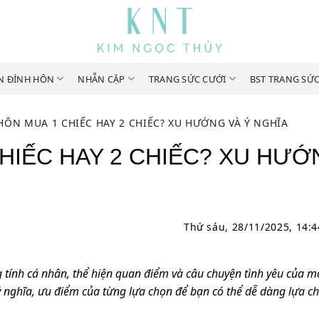
N ĐÍNH HÔN
NHẪN CẶP
TRANG SỨC CƯỚI
BST TRANG SỨ
ÔN MUA 1 CHIẾC HAY 2 CHIẾC? XU HƯỚNG VÀ Ý NGHĨA
HIẾC HAY 2 CHIẾC? XU HƯỚ
Thứ sáu, 28/11/2025, 14:
 tính cá nhân, thể hiện quan điểm và câu chuyện tình yêu của m
 ý nghĩa, ưu điểm của từng lựa chọn để bạn có thể dễ dàng lựa 