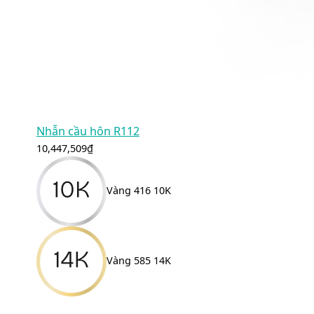
Nhẫn cầu hôn R112
10,447,509
₫
Vàng 416 10K
Vàng 585 14K