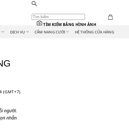
TÌM KIẾM BẰNG HÌNH ẢNH
C
DỊCH VỤ
CẨM NANG CƯỚI
HỆ THỐNG CỬA HÀNG
NG
44 (GMT+7)
ỗi người.
chọn nhẫn