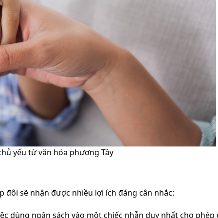
chủ yếu từ văn hóa phương Tây
p đôi sẽ nhận được nhiều lợi ích đáng cân nhắc:
ệc dùng ngân sách vào một chiếc nhẫn duy nhất cho phép 