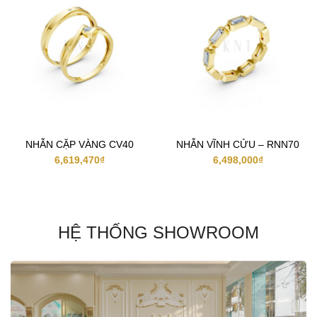
NHẪN CẶP VÀNG CV40
NHẪN VĨNH CỬU – RNN70
6,619,470
₫
6,498,000
₫
HỆ THỐNG SHOWROOM