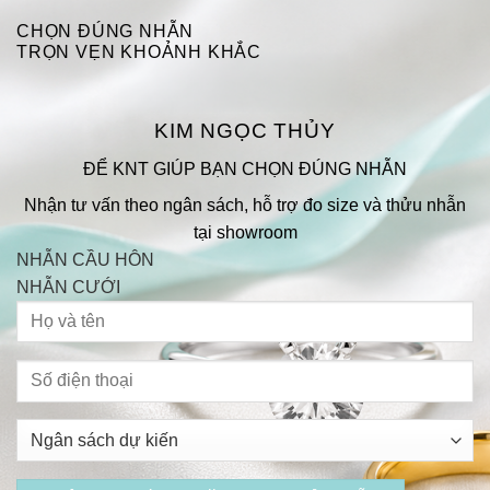
CHỌN ĐÚNG NHẪN
TRỌN VẸN KHOẢNH KHẮC
KIM NGỌC THỦY
ĐỂ KNT GIÚP BẠN CHỌN ĐÚNG NHẪN
Nhận tư vấn theo ngân sách, hỗ trợ đo size và thửu nhẫn
tại showroom
NHẪN CẦU HÔN
NHẪN CƯỚI