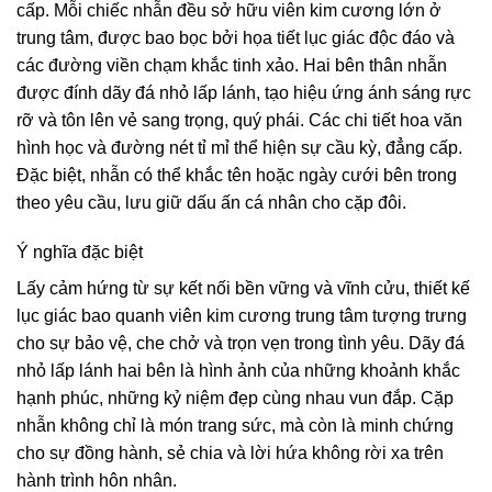
cấp. Mỗi chiếc nhẫn đều sở hữu viên kim cương lớn ở
trung tâm, được bao bọc bởi họa tiết lục giác độc đáo và
các đường viền chạm khắc tinh xảo. Hai bên thân nhẫn
được đính dãy đá nhỏ lấp lánh, tạo hiệu ứng ánh sáng rực
rỡ và tôn lên vẻ sang trọng, quý phái. Các chi tiết hoa văn
hình học và đường nét tỉ mỉ thể hiện sự cầu kỳ, đẳng cấp.
Đặc biệt, nhẫn có thể khắc tên hoặc ngày cưới bên trong
theo yêu cầu, lưu giữ dấu ấn cá nhân cho cặp đôi.
Ý nghĩa đặc biệt
Lấy cảm hứng từ sự kết nối bền vững và vĩnh cửu, thiết kế
lục giác bao quanh viên kim cương trung tâm tượng trưng
cho sự bảo vệ, che chở và trọn vẹn trong tình yêu. Dãy đá
nhỏ lấp lánh hai bên là hình ảnh của những khoảnh khắc
hạnh phúc, những kỷ niệm đẹp cùng nhau vun đắp. Cặp
nhẫn không chỉ là món trang sức, mà còn là minh chứng
cho sự đồng hành, sẻ chia và lời hứa không rời xa trên
hành trình hôn nhân.