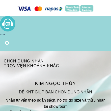
CHỌN ĐÚNG NHẪN
TRỌN VẸN KHOẢNH KHẮC
KIM NGỌC THỦY
ĐỂ KNT GIÚP BẠN CHỌN ĐÚNG NHẪN
Nhận tư vấn theo ngân sách, hỗ trợ đo size và thửu nhẫn
tại showroom