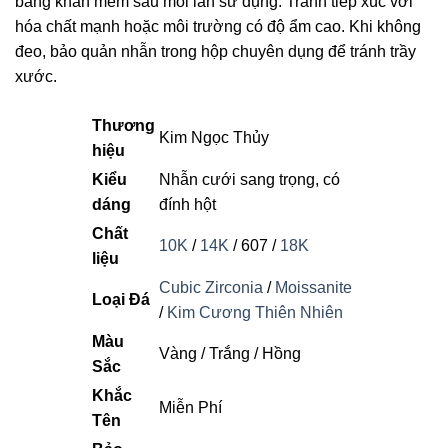
bằng khăn mềm sau mỗi lần sử dụng. Tránh tiếp xúc với
hóa chất mạnh hoặc môi trường có độ ẩm cao. Khi không
đeo, bảo quản nhẫn trong hộp chuyên dụng để tránh trầy
xước.
Thương
Kim Ngọc Thủy
hiệu
Kiểu
Nhẫn cưới sang trọng, có
dáng
đính hột
Chất
10K
/
14K
/ 607 /
18K
liệu
Cubic Zirconia
/
Moissanite
Loại Đá
/
Kim Cương Thiên Nhiên
Màu
Vàng / Trắng / Hồng
Sắc
Khắc
Miễn Phí
Tên