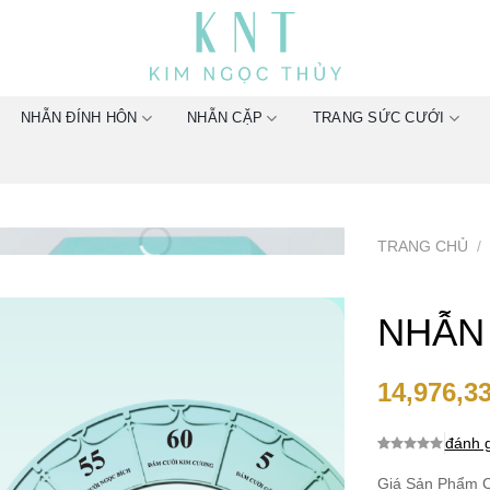
NHẪN ĐÍNH HÔN
NHẪN CẶP
TRANG SỨC CƯỚI
TRANG CHỦ
/
NHẪN
14,976,3
đánh g
0.0
0
trên 5
dựa trên
Giá Sản Phẩm C
đánh giá