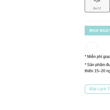
Đá CZ
MUA NGA
* Miễn phí gia
* Sản phẩm đư
thiện 15–20 ng
Đặt Lịch 