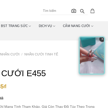
BST TRANG SỨC
DỊCH VỤ
CẨM NANG CƯỚI
×
NHẪN CƯỚI
/
NHẪN CƯỚI TINH TẾ
 CƯỚI E455
35
₫
iá
hỉ Mang Tính Tham Khảo, Giá Còn Thay Đổi Tùy Theo Trọng