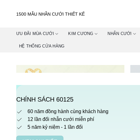
Skip
to
1500 MẪU NHẪN CƯỚI THIẾT KẾ
content
ƯU ĐÃI MÙA CƯỚI
KIM CƯƠNG
NHẪN CƯỚI
HỆ THỐNG CỬA HÀNG
CHÍNH SÁCH 60125
60 năm đồng hành cùng khách hàng
12 lần đổi nhẫn cưới miễn phí
5 năm kỷ niệm - 1 lần đổi