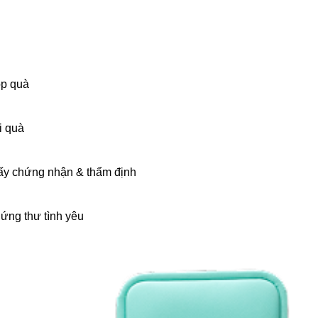
p quà
i quà
ấy chứng nhận & thẩm định
ứng thư tình yêu