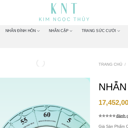
NHẪN ĐÍNH HÔN
NHẪN CẶP
TRANG SỨC CƯỚI
TRANG CHỦ
/
NHẪN
17,452,0
đánh g
0.0
0
trên 5
dựa trên
Giá Sản Phẩm C
đánh giá