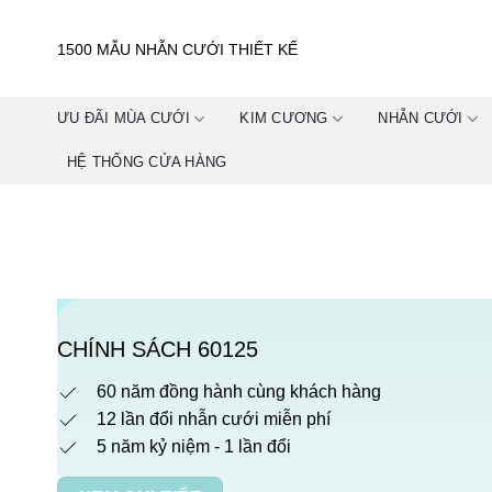
Skip
to
1500 MẪU NHẪN CƯỚI THIẾT KẾ
content
ƯU ĐÃI MÙA CƯỚI
KIM CƯƠNG
NHẪN CƯỚI
HỆ THỐNG CỬA HÀNG
CHÍNH SÁCH 60125
60 năm đồng hành cùng khách hàng
12 lần đổi nhẫn cưới miễn phí
5 năm kỷ niệm - 1 lần đổi