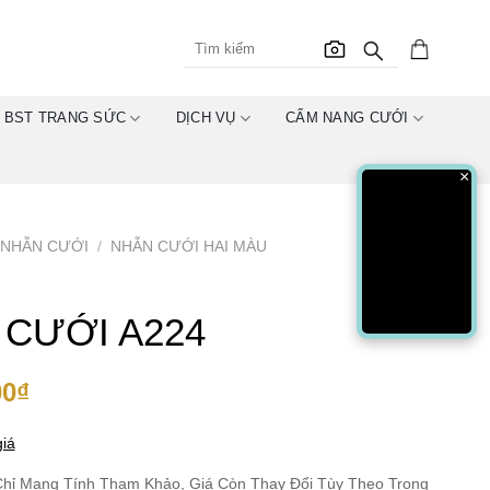
BST TRANG SỨC
DỊCH VỤ
CẨM NANG CƯỚI
×
NHẪN CƯỚI
/
NHẪN CƯỚI HAI MÀU
 CƯỚI A224
00
₫
iá
hỉ Mang Tính Tham Khảo, Giá Còn Thay Đổi Tùy Theo Trọng