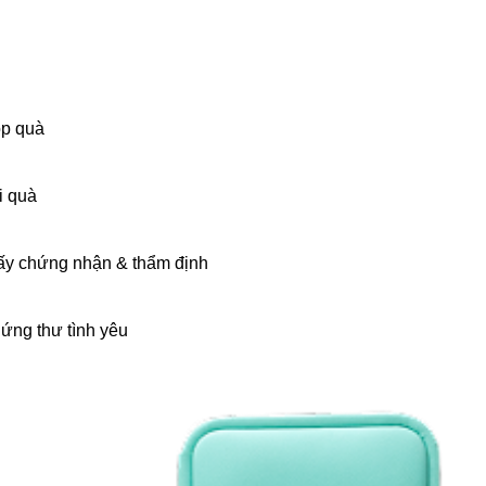
p quà
i quà
ấy chứng nhận & thẩm định
ứng thư tình yêu