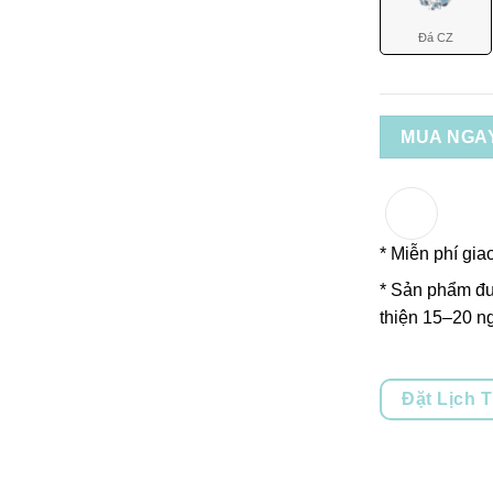
Đá CZ
MUA NGA
* Miễn phí gia
* Sản phẩm đư
thiện 15–20 ng
Đặt Lịch 