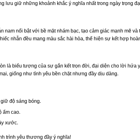
ng lưu giữ những khoảnh khắc ý nghĩa nhất trong ngày trọng đạ
ẫn nam nổi bật với bề mặt nhám bạc, tạo cảm giác mạnh mẽ và t
i chiếc nhẫn đều mang màu sắc hài hòa, thể hiện sự kết hợp hoà
 là biểu tượng của sự gắn kết trọn đời, đại diện cho lời hứa 
i, giống như tình yêu bền chặt nhưng đầy dịu dàng.
giữ độ sáng bóng.
ộ ẩm cao.
ầy xước.
h trình yêu thương đầy ý nghĩa!