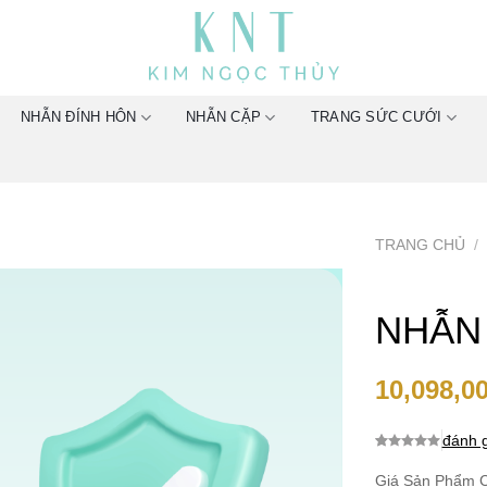
NHẪN ĐÍNH HÔN
NHẪN CẶP
TRANG SỨC CƯỚI
TRANG CHỦ
/
NHẪN
10,098,0
đánh g
0.0
0
trên 5
dựa trên
Giá Sản Phẩm C
đánh giá