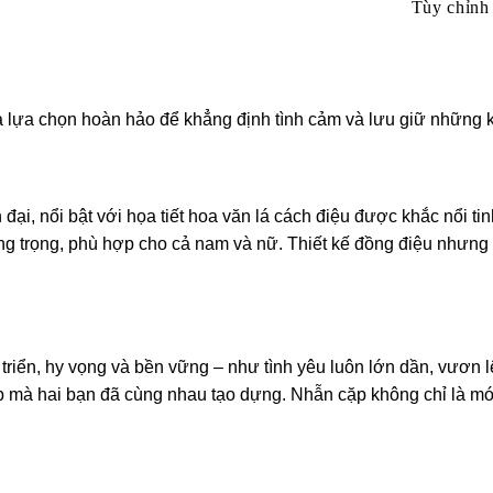
Tùy chỉnh 
 lựa chọn hoàn hảo để khẳng định tình cảm và lưu giữ những 
ại, nổi bật với họa tiết hoa văn lá cách điệu được khắc nổi t
g trọng, phù hợp cho cả nam và nữ. Thiết kế đồng điệu nhưng k
 triển, hy vọng và bền vững – như tình yêu luôn lớn dần, vươn l
mà hai bạn đã cùng nhau tạo dựng. Nhẫn cặp không chỉ là món 