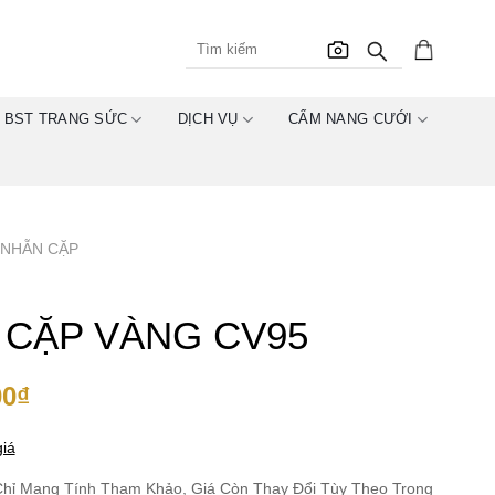
BST TRANG SỨC
DỊCH VỤ
CẨM NANG CƯỚI
NHẪN CẶP
 CẶP VÀNG CV95
00
₫
iá
hỉ Mang Tính Tham Khảo, Giá Còn Thay Đổi Tùy Theo Trọng