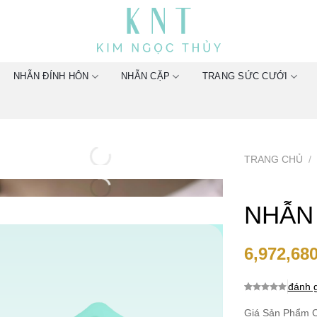
NHẪN ĐÍNH HÔN
NHẪN CẶP
TRANG SỨC CƯỚI
TRANG CHỦ
/
NHẪN
6,972,68
đánh g
0.0
0
trên 5
dựa trên
Giá Sản Phẩm C
đánh giá