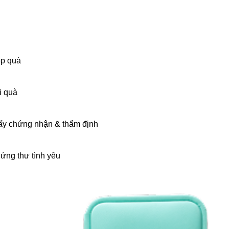
p quà
i quà
ấy chứng nhận & thẩm định
ứng thư tình yêu