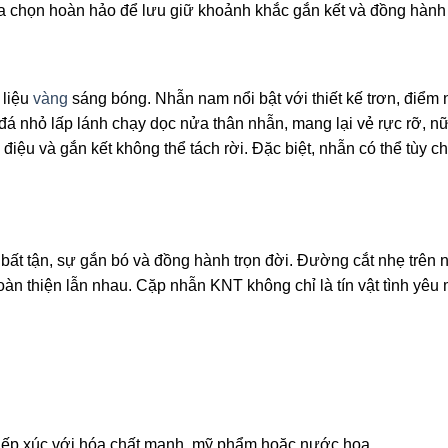
 chọn hoàn hảo để lưu giữ khoảnh khắc gắn kết và đồng hành 
 liệu
vàng
sáng bóng. Nhẫn nam nổi bật với thiết kế trơn, điểm
 nhỏ lấp lánh chạy dọc nửa thân nhẫn, mang lại vẻ rực rỡ, nữ t
iệu và gắn kết không thể tách rời. Đặc biệt, nhẫn có thể tùy c
 bất tận, sự gắn bó và đồng hành trọn đời. Đường cắt nhẹ trên
oàn thiện lẫn nhau. Cặp nhẫn KNT không chỉ là tín vật tình yêu
tiếp xúc với hóa chất mạnh, mỹ phẩm hoặc nước hoa.