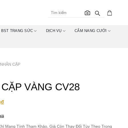
BST TRANG SỨC
DỊCH VỤ
CẨM NANG CƯỚI
NHẪN CẶP
 CẶP VÀNG CV28
0
₫
iá
hỉ Mang Tính Tham Khảo, Giá Còn Thay Đổi Tùy Theo Trọng