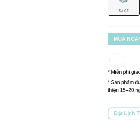
Đá CZ
MUA NGA
* Miễn phí gia
* Sản phẩm đư
thiện 15–20 ng
Đặt Lịch 