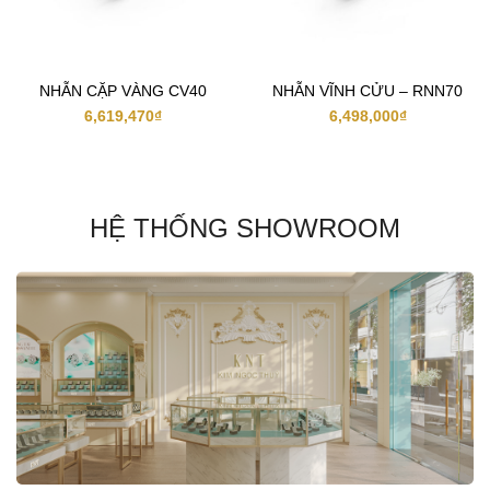
NHẪN CẶP VÀNG CV40
NHẪN VĨNH CỬU – RNN70
6,619,470
₫
6,498,000
₫
HỆ THỐNG SHOWROOM