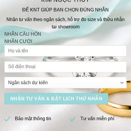
ĐỂ KNT GIÚP BẠN CHỌN ĐÚNG NHẪN
Nhận tư vấn theo ngân sách, hỗ trợ đo size và thửu nhẫn
tại showroom
NHẪN CẦU HÔN
NHẪN CƯỚI
Bảo mật thông tin
Tư vấn miễn phí