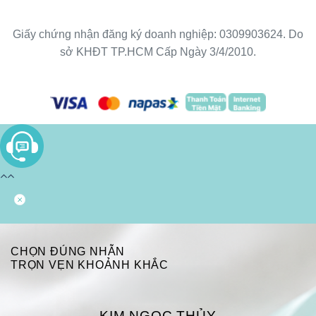
Giấy chứng nhận đăng ký doanh nghiệp: 0309903624. Do
sở KHĐT TP.HCM Cấp Ngày 3/4/2010.
CHỌN ĐÚNG NHẪN
TRỌN VẸN KHOẢNH KHẮC
KIM NGỌC THỦY