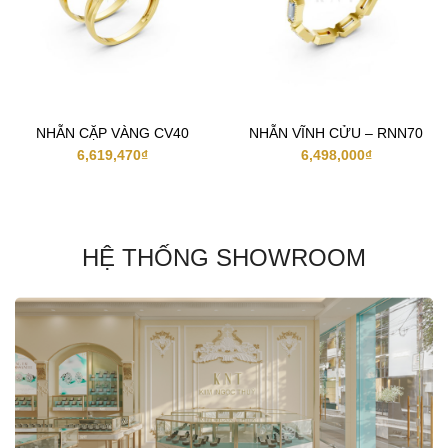
NHẪN CẶP VÀNG CV40
NHẪN VĨNH CỬU – RNN70
6,619,470
₫
6,498,000
₫
HỆ THỐNG SHOWROOM