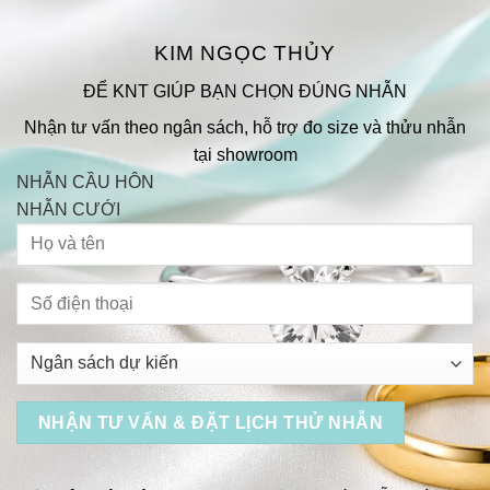
KIM NGỌC THỦY
ĐỂ KNT GIÚP BẠN CHỌN ĐÚNG NHẪN
Nhận tư vấn theo ngân sách, hỗ trợ đo size và thửu nhẫn
tại showroom
NHẪN CẦU HÔN
NHẪN CƯỚI